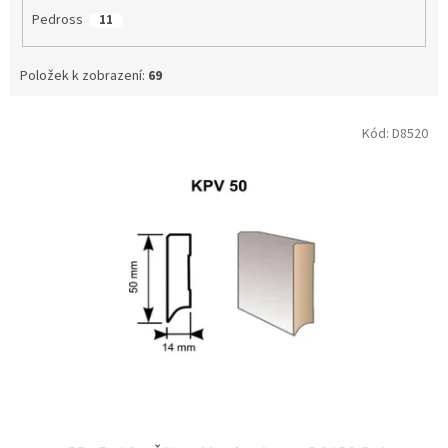
Pedross
11
Položek k zobrazení:
69
V
Kód:
D8520
ý
p
i
s
p
r
o
d
u
k
t
ů