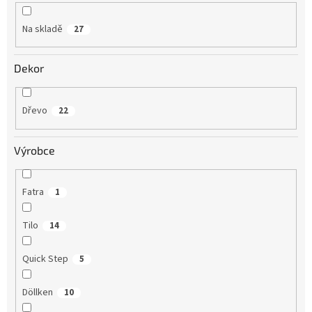
k
t
Na skladě
27
ů
Dekor
Dřevo
22
Výrobce
Fatra
1
Tilo
14
Quick Step
5
Döllken
10