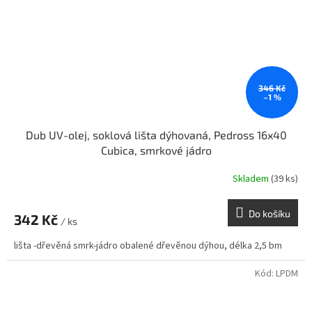
346 Kč
–1 %
Dub UV-olej, soklová lišta dýhovaná, Pedross 16x40
Cubica, smrkové jádro
Skladem
(39 ks)
Do košíku
342 Kč
/ ks
lišta -dřevěná smrk-jádro obalené dřevěnou dýhou, délka 2,5 bm
Kód:
LPDM