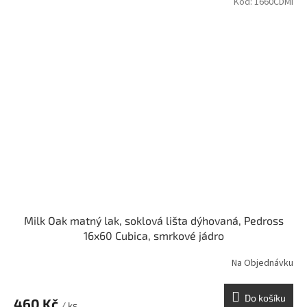
Kód:
1660CDMI
Milk Oak matný lak, soklová lišta dýhovaná, Pedross
16x60 Cubica, smrkové jádro
Na Objednávku
Do košíku
460 Kč
/ ks