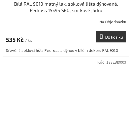
Bílá RAL 9010 matný lak, soklová lišta dýhovaná,
Pedross 15x95 SEG, smrkové jádro
Na Objednávku
Do košíku
535 Kč
/ ks
Dřevěná soklová lišta Pedross s dýhou v bílém dekoru RAL 9010
Kód:
1382BI9003