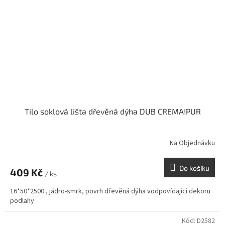
Tilo soklová lišta dřevěná dýha DUB CREMA!PUR
Na Objednávku
Do košíku
409 Kč
/ ks
16*50*2500 , jádro-smrk, povrh dřevěná dýha vodpovídajíci dekoru
podlahy
Kód:
D2582