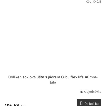
Kód:
C40/B
Döllken soklová lišta s jádrem Cubu flex life 40mm-
bílá
Na Objednávku
Do košíku
194 Kč