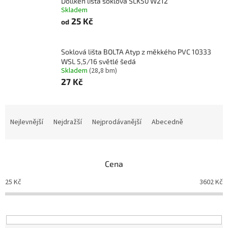
Döllken lišta soklová SLK50 W212
Skladem
25 Kč
od
Soklová lišta BOLTA Atyp z měkkého PVC 10333
WSL 5,5/16 světlé šedá
Skladem
(28,8 bm)
27 Kč
Ř
a
Nejlevnější
Nejdražší
Nejprodávanější
Abecedně
z
e
n
Cena
í
p
25
Kč
3602
Kč
r
o
d
u