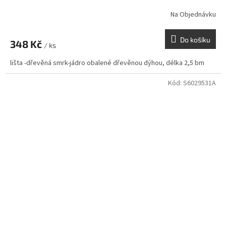
Na Objednávku
Do košíku
348 Kč
/ ks
lišta -dřevěná smrk-jádro obalené dřevěnou dýhou, délka 2,5 bm
Kód:
S6029531A