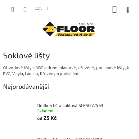
Přejít
NÁKUP
na
CZK
obsah
KOŠÍK
Soklové lišty
Obvodové lišty s MDF jadrem, plastové, dřevěné, podlahové lišty, k
PVC, Vinylu, Laminu, Dřevěnym podlahám
Nejprodávanější
Döllken lišta soklová SLK50 W463
Skladem
25 Kč
od