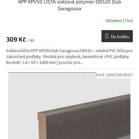
KPP KPV50 LIŠTA soklová polymer D8520 Dub
Saragossa
Skladem
(7 ks)
Do košíku
309 Kč
/ ks
Soklová lišta KPP KPV50 Dub Saragossa D8520 – odolná PVC lišta pro
zakončení podlahy. Vhodná pro vinylové, laminátové i PVC podlahy.
Rozměr: 14 × 50 × 2400 mm | prostor pro...
Kód:
1660CDBURLEY