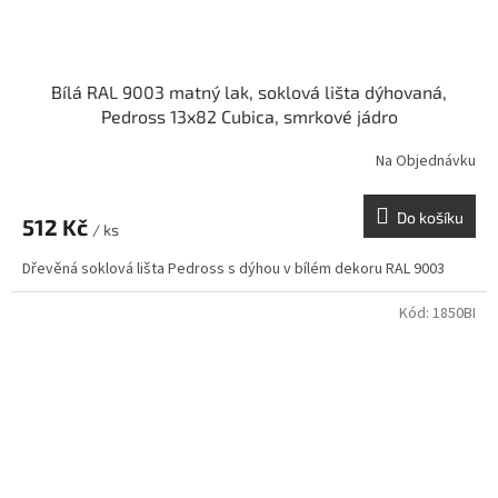
Bílá RAL 9003 matný lak, soklová lišta dýhovaná,
Pedross 13x82 Cubica, smrkové jádro
Na Objednávku
Do košíku
512 Kč
/ ks
Dřevěná soklová lišta Pedross s dýhou v bílém dekoru RAL 9003
Kód:
1850BI