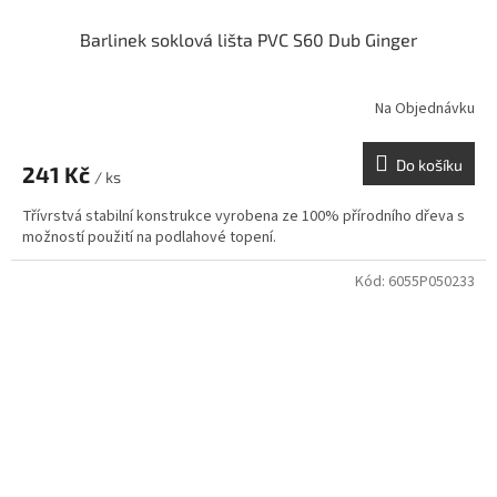
Barlinek soklová lišta PVC S60 Dub Ginger
Na Objednávku
Do košíku
241 Kč
/ ks
Třívrstvá stabilní konstrukce vyrobena ze 100% přírodního dřeva s
možností použití na podlahové topení.
Kód:
6055P050233