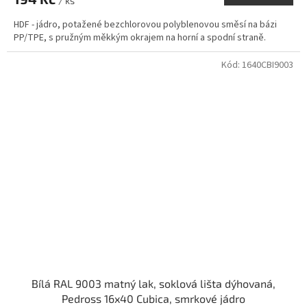
/ ks
HDF - jádro, potažené bezchlorovou polyblenovou směsí na bázi
PP/TPE, s pružným měkkým okrajem na horní a spodní straně.
Kód:
1640CBI9003
Bílá RAL 9003 matný lak, soklová lišta dýhovaná,
Pedross 16x40 Cubica, smrkové jádro