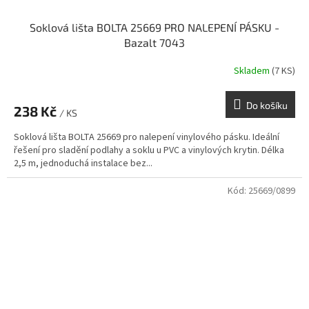
Soklová lišta BOLTA 25669 PRO NALEPENÍ PÁSKU -
Bazalt 7043
Skladem
(7 KS)
Do košíku
238 Kč
/ KS
Soklová lišta BOLTA 25669 pro nalepení vinylového pásku. Ideální
řešení pro sladění podlahy a soklu u PVC a vinylových krytin. Délka
2,5 m, jednoduchá instalace bez...
Kód:
25669/0899