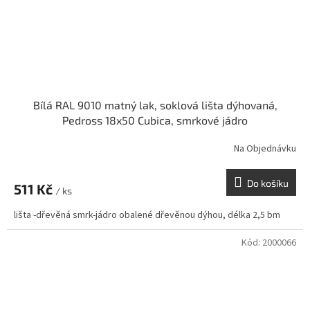
Bílá RAL 9010 matný lak, soklová lišta dýhovaná,
Pedross 18x50 Cubica, smrkové jádro
Na Objednávku
Do košíku
511 Kč
/ ks
lišta -dřevěná smrk-jádro obalené dřevěnou dýhou, délka 2,5 bm
Kód:
2000066