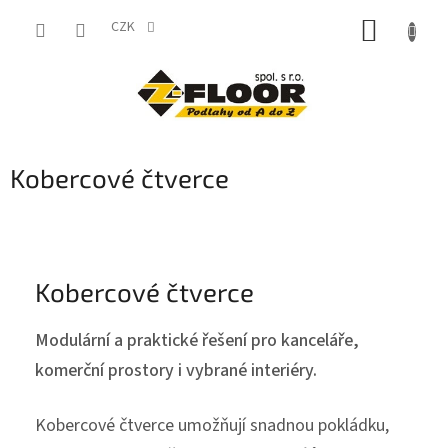
Přejít
NÁKUP
na
CZK
obsah
KOŠÍK
Kobercové čtverce
Kobercové čtverce
Modulární a praktické řešení pro kanceláře,
komerční prostory i vybrané interiéry.
Kobercové čtverce umožňují snadnou pokládku,