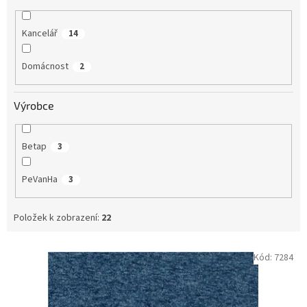
Kancelář
14
Domácnost
2
Výrobce
Betap
3
PeVanHa
3
Položek k zobrazení:
22
V
Kód:
7284
ý
p
i