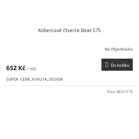
Kobercové čtverce Beat 575
Na Objednávku
Do košíku
652 Kč
/ m2
SUPER -CENA, KVALITA, DESIGN
Kód:
BEAT576