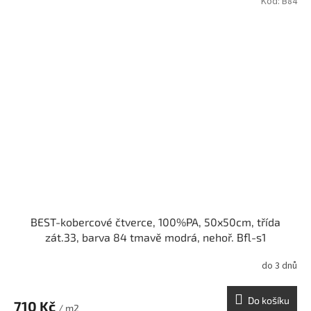
Kód:
B84
BEST-kobercové čtverce, 100%PA, 50x50cm, třída
zát.33, barva 84 tmavě modrá, nehoř. Bfl-s1
do 3 dnů
Do košíku
710 Kč
/ m2