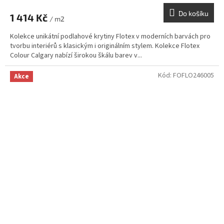
Do košíku
1 414 Kč
/ m2
Kolekce unikátní podlahové krytiny Flotex v moderních barvách pro
tvorbu interiérů s klasickým i originálním stylem. Kolekce Flotex
Colour Calgary nabízí širokou škálu barev v...
Kód:
FOFLO246005
Akce