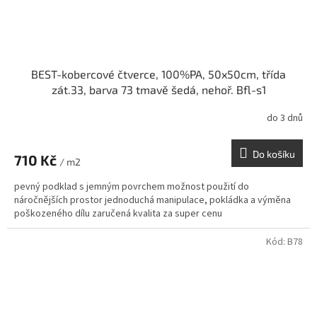
BEST-kobercové čtverce, 100%PA, 50x50cm, třída
zát.33, barva 73 tmavě šedá, nehoř. Bfl-s1
do 3 dnů
Do košíku
710 Kč
/ m2
pevný podklad s jemným povrchem možnost použití do
náročnějších prostor jednoduchá manipulace, pokládka a výměna
poškozeného dílu zaručená kvalita za super cenu
Kód:
B78