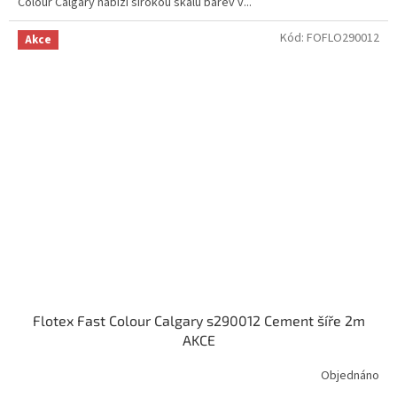
Colour Calgary nabízí širokou škálu barev v...
Kód:
FOFLO290012
Akce
Flotex Fast Colour Calgary s290012 Cement šíře 2m
AKCE
Objednáno