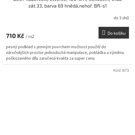
zát.33, barva 69 hnědá,nehoř. Bfl-s1
do 3 dnů
Do košíku
710 Kč
/ m2
pevný podklad s jemným povrchem možnost použití do
náročnějších prostor jednoduchá manipulace, pokládka a výměna
poškozeného dílu zaručená kvalita za super cenu
Kód:
B73