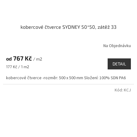
kobercové čtverce SYDNEY 50*50, zátěž 33
Na Objednávku
767 Kč
od
/ m2
DETAIL
Měrná
177 Kč / 1 m2
cena:
kobercové čtverce -rozměr: 500 x 500 mm Složení: 100% SDN PA6
Kód:
KCJ