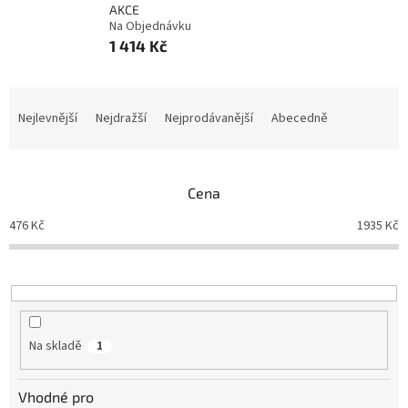
AKCE
Na Objednávku
1 414 Kč
Ř
a
Nejlevnější
Nejdražší
Nejprodávanější
Abecedně
z
e
n
Cena
í
p
476
Kč
1935
Kč
r
o
d
u
k
t
Na skladě
1
ů
Vhodné pro