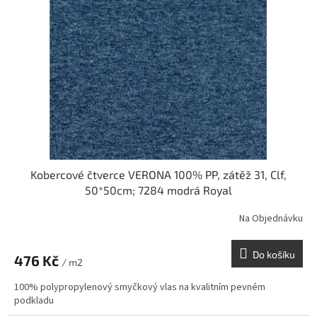
s
p
r
o
d
u
k
t
ů
Kobercové čtverce VERONA 100% PP, zátěž 31, Clf,
50*50cm; 7284 modrá Royal
Na Objednávku
Do košíku
476 Kč
/ m2
100% polypropylenový smyčkový vlas na kvalitním pevném
podkladu