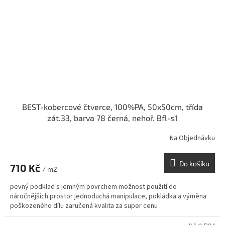
BEST-kobercové čtverce, 100%PA, 50x50cm, třída
zát.33, barva 78 černá, nehoř. Bfl-s1
Na Objednávku
Do košíku
710 Kč
/ m2
pevný podklad s jemným povrchem možnost použití do
náročnějších prostor jednoduchá manipulace, pokládka a výměna
poškozeného dílu zaručená kvalita za super cenu