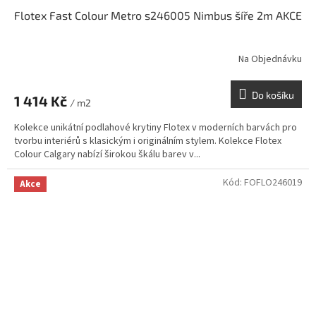
Flotex Fast Colour Metro s246005 Nimbus šíře 2m AKCE
Na Objednávku
Do košíku
1 414 Kč
/ m2
Kolekce unikátní podlahové krytiny Flotex v moderních barvách pro
tvorbu interiérů s klasickým i originálním stylem. Kolekce Flotex
Colour Calgary nabízí širokou škálu barev v...
Kód:
FOFLO246019
Akce