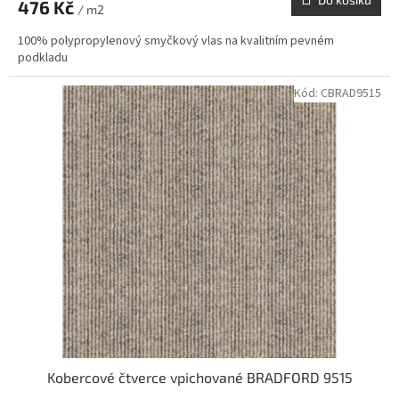
476 Kč
/ m2
100% polypropylenový smyčkový vlas na kvalitním pevném
podkladu
Kód:
CBRAD9515
Kobercové čtverce vpichované BRADFORD 9515