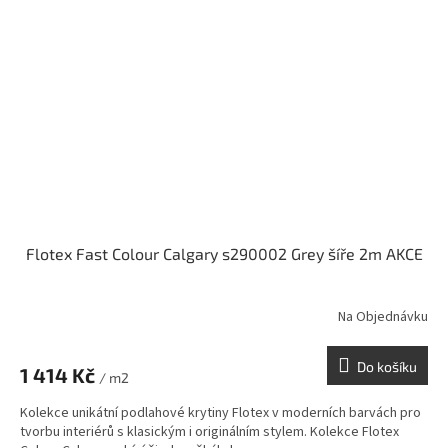
Flotex Fast Colour Calgary s290002 Grey šíře 2m AKCE
Na Objednávku
Do košíku
1 414 Kč
/ m2
Kolekce unikátní podlahové krytiny Flotex v moderních barvách pro
tvorbu interiérů s klasickým i originálním stylem. Kolekce Flotex