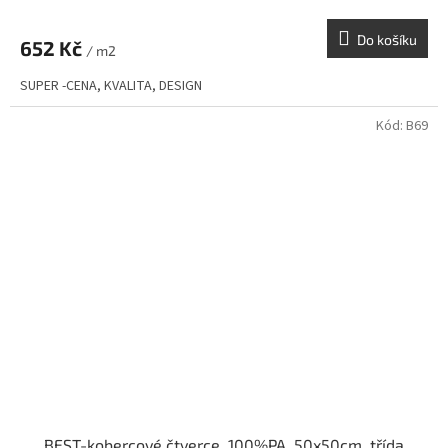
Do košíku
652 Kč
/ m2
SUPER -CENA, KVALITA, DESIGN
Kód:
B69
BEST-kobercové čtverce, 100%PA, 50x50cm, třída