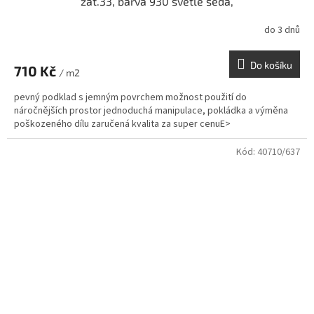
zát.33, barva 930 světle šedá,
do 3 dnů
Do košíku
710 Kč
/ m2
pevný podklad s jemným povrchem možnost použití do
náročnějších prostor jednoduchá manipulace, pokládka a výměna
poškozeného dílu zaručená kvalita za super cenuE>
Kód:
40710/637