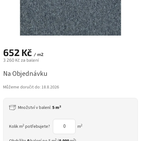
652 Kč
/ m2
3 260 Kč za balení
Měrná
Na Objednávku
cena:
Můžeme doručit do:
18.8.2026
2
Množství v balení:
5 m
2
2
Kolik m
potřebujete?
m
2
2