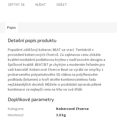
ZEPTAT SE
HLÍDAT
SDÍLET
Popis
Detailní popis produktu
Populární zátěžový koberec BEAT se vrací. Tentokrát v
provedení kobercových čtverců. Za zajímavou cenu získáte
kvalitní modulární podlahovou krytinu v nadčasovém designu a
špičkové kvalitě. BEAT/BT je chytrým a moderním řešením pro
vaši kancelář. Kobercové čtverce Beat se vyrábí ze smyčky z
probarveného polyamidového SD vlákna na polyflexovém
podkladu (bitumen) a tvoří skvěle kombinovatelnou řadu
nejžádanějších dezénů. Můžete si poskládat opravdu pěkné
kombinace za nejlepší cenu na trhu ve své třídě.
Doplňkové parametry
Kategorie
:
Kobercové čtverce
Hmotnost
:
3.8 kg