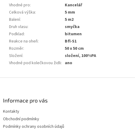
Vhodné pro
:
Kancelář
Celková výška
:
5 mm
Balení
:
5 m2
Druh vlasu
:
smyčka
Podklad
:
bitumen
Reakce na oheň
:
Bfl-S1
Rozměr
:
50 x 50 cm
Složení
:
složení, 100%PA
Vhodné pod kolečkovou židli
:
ano
Z
á
p
a
Informace pro vás
t
Kontakty
í
Obchodní podmínky
Podmínky ochrany osobních údajů