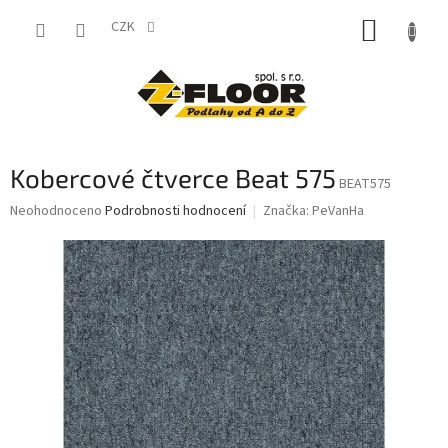
Přejít
NÁKUP
na
CZK
obsah
KOŠÍK
Kobercové čtverce Beat 575
BEAT575
Průměrné
Neohodnoceno
Podrobnosti hodnocení
Značka:
PeVanHa
hodnocení
produktu
je
0,0
z
5
hvězdiček.