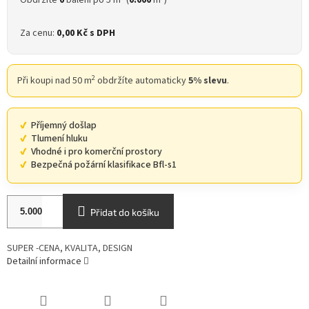
Obdržíte
0
balení po 5 m
(
0.000
m
)
Za cenu:
0,00 Kč
s DPH
2
Při koupi nad 50 m
obdržíte automaticky
5% slevu
.
Příjemný došlap
Tlumení hluku
Vhodné i pro komerční prostory
Bezpečná požární klasifikace Bfl-s1
Přidat do košíku
SUPER -CENA, KVALITA, DESIGN
Detailní informace