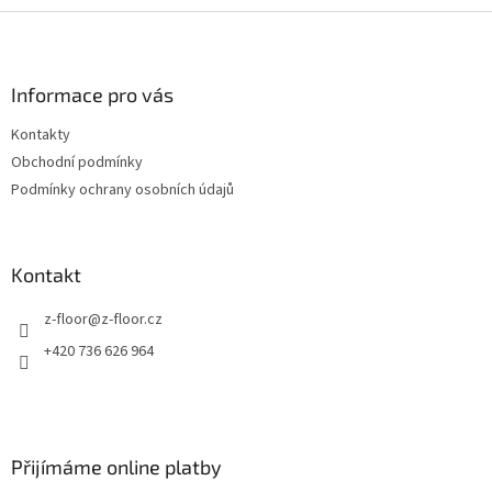
Z
á
p
a
Informace pro vás
t
Kontakty
í
Obchodní podmínky
Podmínky ochrany osobních údajů
Kontakt
z-floor
@
z-floor.cz
+420 736 626 964
Přijímáme online platby