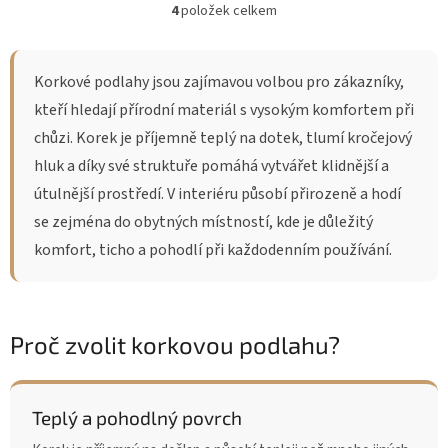
4
položek celkem
O
v
l
á
Korkové podlahy jsou zajímavou volbou pro zákazníky,
d
kteří hledají přírodní materiál s vysokým komfortem při
a
c
chůzi. Korek je příjemně teplý na dotek, tlumí kročejový
í
hluk a díky své struktuře pomáhá vytvářet klidnější a
p
r
útulnější prostředí. V interiéru působí přirozeně a hodí
v
se zejména do obytných místností, kde je důležitý
k
y
komfort, ticho a pohodlí při každodenním používání.
v
ý
p
i
Proč zvolit korkovou podlahu?
s
u
Teplý a pohodlný povrch