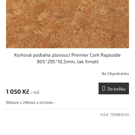
Korková podlaha plovoucí Premier Cork Rapsodie
905*295*10,5mm, lak Xmatt
Na Objednávku
Do košíku
1 050 Kč
/ m2
905mm x 295mm x 10.5mm -
Kód:
7000B4150