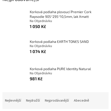
Korková podlaha plovoucí Premier Cork
Rapsodie 905*295*10,5mm, lak Xmatt
Na Objednávku
1 050 Kč
Korková podlaha EARTH TONES SAND
Na Objednávku
1 074 Kč
Korková podlaha PURE Identity Natural
Na Objednávku
981 Kč
Ř
a
Nejlevnější
Nejdražší
Nejprodávanější
Abecedně
z