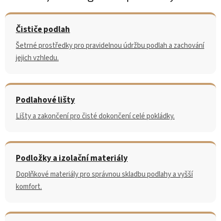
Čističe podlah
Šetrné prostředky pro pravidelnou údržbu podlah a zachování
jejich vzhledu.
Podlahové lišty
Lišty a zakončení pro čisté dokončení celé pokládky.
Podložky a izolační materiály
Doplňkové materiály pro správnou skladbu podlahy a vyšší
komfort.