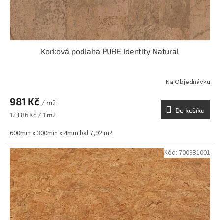
Korková podlaha PURE Identity Natural
Na Objednávku
981 Kč
/ m2
Do košíku
Měrná
123,86 Kč / 1 m2
cena:
600mm x 300mm x 4mm bal 7,92 m2
Kód:
7003B1001