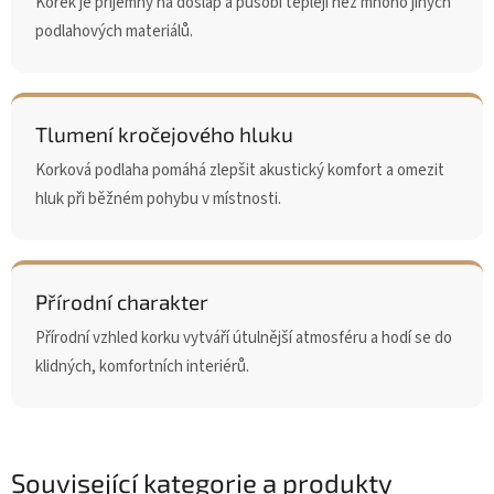
Korek je příjemný na došlap a působí tepleji než mnoho jiných
podlahových materiálů.
Tlumení kročejového hluku
Korková podlaha pomáhá zlepšit akustický komfort a omezit
hluk při běžném pohybu v místnosti.
Přírodní charakter
Přírodní vzhled korku vytváří útulnější atmosféru a hodí se do
klidných, komfortních interiérů.
Související kategorie a produkty