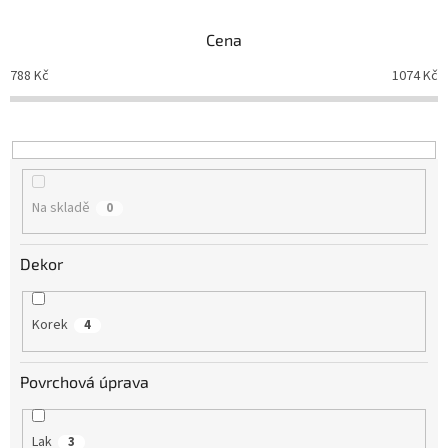
e
n
Cena
í
p
788
Kč
1074
Kč
r
o
d
u
k
t
Na skladě
0
ů
Dekor
Korek
4
Povrchová úprava
Lak
3