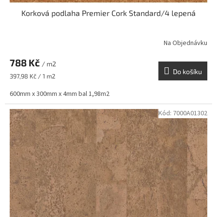
Korková podlaha Premier Cork Standard/4 lepená
Na Objednávku
788 Kč
/ m2
Do košíku
Měrná
397,98 Kč / 1 m2
cena:
600mm x 300mm x 4mm bal 1,98m2
Kód:
7000A01302