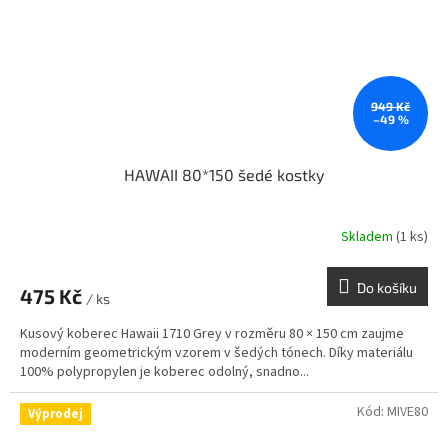
949 Kč
–49 %
HAWAII 80*150 šedé kostky
Skladem
(1 ks)
Do košíku
475 Kč
/ ks
Kusový koberec Hawaii 1710 Grey v rozměru 80 × 150 cm zaujme
moderním geometrickým vzorem v šedých tónech. Díky materiálu
100% polypropylen je koberec odolný, snadno...
Kód:
MIVE80
Výprodej