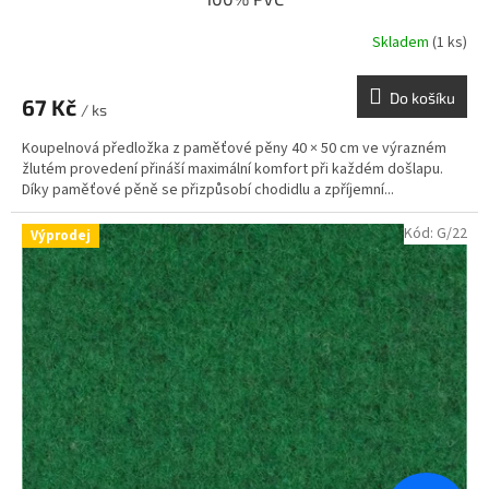
Skladem
(1 ks)
Do košíku
67 Kč
/ ks
Koupelnová předložka z paměťové pěny 40 × 50 cm ve výrazném
žlutém provedení přináší maximální komfort při každém došlapu.
Díky paměťové pěně se přizpůsobí chodidlu a zpříjemní...
Kód:
G/22
Výprodej