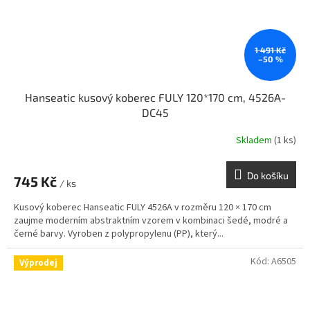
1 491 Kč
–50 %
Hanseatic kusový koberec FULY 120*170 cm, 4526A-
DC45
Skladem
(1 ks)
Do košíku
745 Kč
/ ks
Kusový koberec Hanseatic FULY 4526A v rozměru 120 × 170 cm
zaujme moderním abstraktním vzorem v kombinaci šedé, modré a
černé barvy. Vyroben z polypropylenu (PP), který...
Kód:
A6505
Výprodej