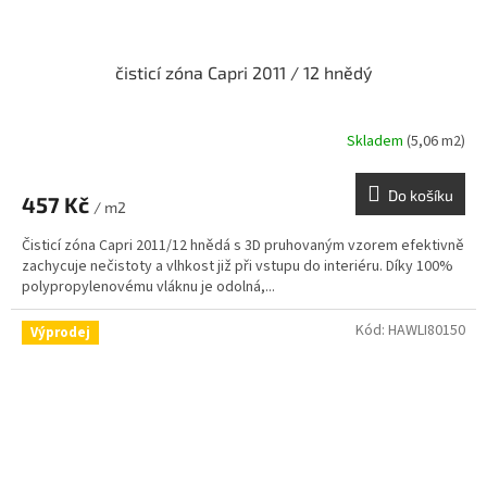
čisticí zóna Capri 2011 / 12 hnědý
Skladem
(5,06 m2)
Do košíku
457 Kč
/ m2
Čisticí zóna Capri 2011/12 hnědá s 3D pruhovaným vzorem efektivně
zachycuje nečistoty a vlhkost již při vstupu do interiéru. Díky 100%
polypropylenovému vláknu je odolná,...
Kód:
HAWLI80150
Výprodej