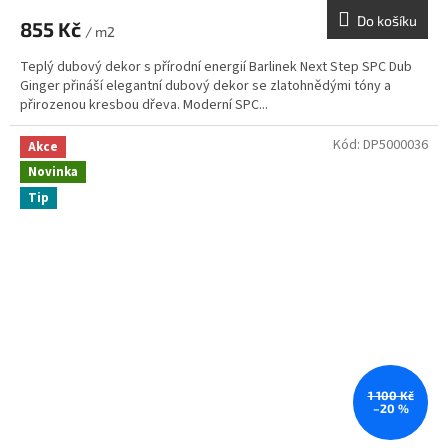
Do košíku
855 Kč
/ m2
Teplý dubový dekor s přírodní energií Barlinek Next Step SPC Dub
Ginger přináší elegantní dubový dekor se zlatohnědými tóny a
přirozenou kresbou dřeva. Moderní SPC...
Kód:
DP5000036
Akce
Novinka
Tip
1 100 Kč
–20 %