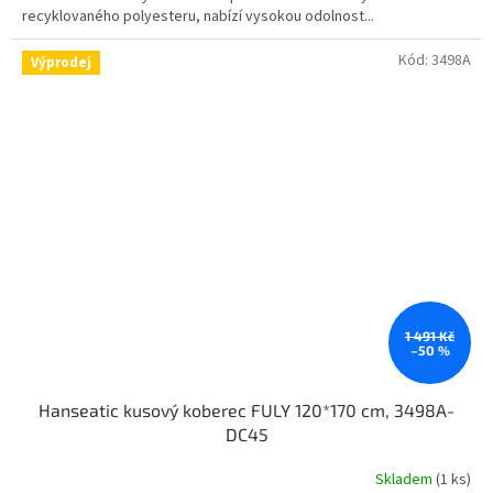
recyklovaného polyesteru, nabízí vysokou odolnost...
Kód:
3498A
Výprodej
1 491 Kč
–50 %
Hanseatic kusový koberec FULY 120*170 cm, 3498A-
DC45
Skladem
(1 ks)