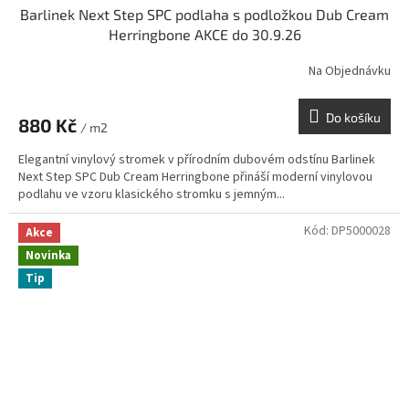
Barlinek Next Step SPC podlaha s podložkou Dub Cream
Herringbone AKCE do 30.9.26
Na Objednávku
Do košíku
880 Kč
/ m2
Elegantní vinylový stromek v přírodním dubovém odstínu Barlinek
Next Step SPC Dub Cream Herringbone přináší moderní vinylovou
podlahu ve vzoru klasického stromku s jemným...
Kód:
DP5000028
Akce
Novinka
Tip