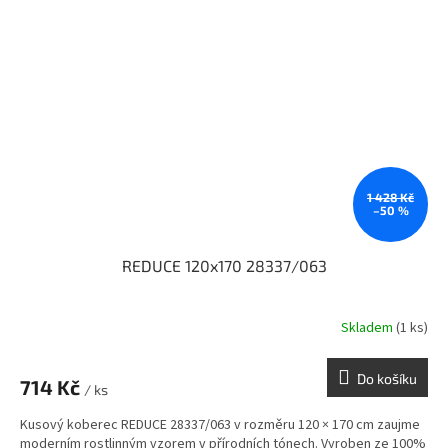
1 428 Kč
–50 %
REDUCE 120x170 28337/063
Skladem
(1 ks)
Do košíku
714 Kč
/ ks
Kusový koberec REDUCE 28337/063 v rozměru 120 × 170 cm zaujme
moderním rostlinným vzorem v přírodních tónech. Vyroben ze 100%