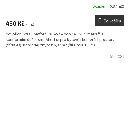
Skladem
(6,87 m2)
Do košíku
430 Kč
/ m2
Novoflor Extra Comfort 2015-52 – odolné PVC v metráži s
komfortním došlapem. Vhodné pro bytové i komerční prostory
(třída 43). Doprodej zbytku: 6,87 m2 (šíře role 1,5 m).
Kód:
C2H