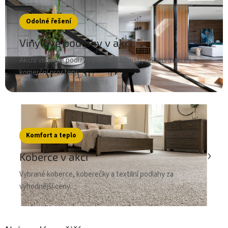
Odolné řešení
›
Vinylové podlahy v akci
Akční vinylové podlahy pro domácnosti, rekonstrukce i
komerční prostory.
Komfort a teplo
›
Koberce v akci
Vybrané koberce, koberečky a textilní podlahy za
výhodnější ceny.