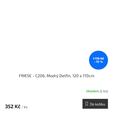
Doprodej
1 175 Kč
–70 %
FRIESE - C206, Modrý Delfín, 120 x 170cm
Skladem
(1 ks)
Do košíku
352 Kč
/ ks