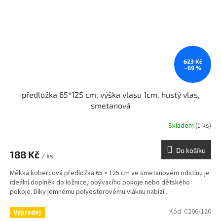
623 Kč
–69 %
předložka 65*125 cm; výška vlasu 1cm, hustý vlas,
smetanová
Skladem
(1 ks)
Do košíku
188 Kč
/ ks
Měkká kobercová předložka 65 × 125 cm ve smetanovém odstínu je
ideální doplněk do ložnice, obývacího pokoje nebo dětského
pokoje. Díky jemnému polyesterovému vláknu nabízí...
Kód:
C206/120
Výprodej