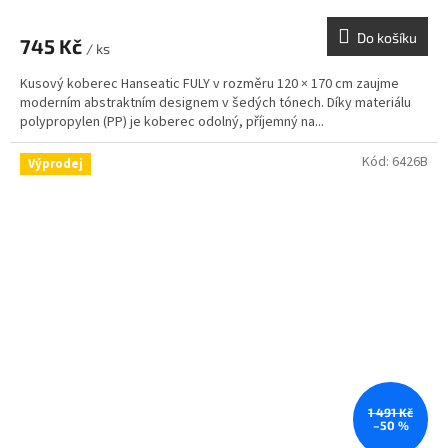
Do košíku
745 Kč
/ ks
Kusový koberec Hanseatic FULY v rozměru 120 × 170 cm zaujme
moderním abstraktním designem v šedých tónech. Díky materiálu
polypropylen (PP) je koberec odolný, příjemný na...
Kód:
6426B
Výprodej
1 491 Kč
–50 %