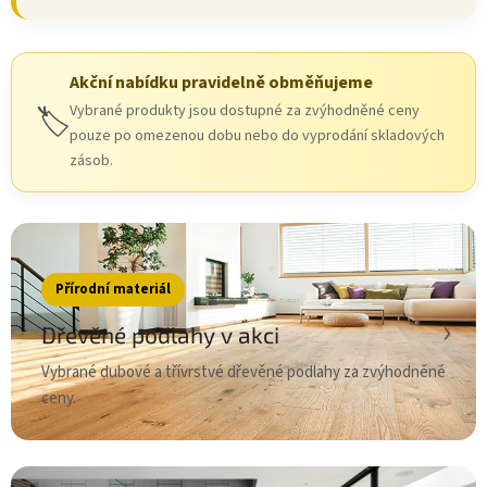
Akční nabídku pravidelně obměňujeme
Vybrané produkty jsou dostupné za zvýhodněné ceny
🏷️
pouze po omezenou dobu nebo do vyprodání skladových
zásob.
Přírodní materiál
›
Dřevěné podlahy v akci
Vybrané dubové a třívrstvé dřevěné podlahy za zvýhodněné
ceny.