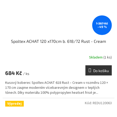
1 367 Kč
–49 %
Spoltex ACHAT 120 x170cm b. 618/72 Rust - Cream
Skladem
(1 ks)
Do košíku
684 Kč
/ ks
Kusový koberec Spoltex ACHAT 618 Rust – Cream v rozměru 120 ×
170 cm zaujme moderním vícebarevným designem v teplých
tónech. Díky materiálu 100% polypropylen heatset frisé je...
Kód:
REDU120063
Výprodej