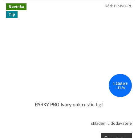
Kód:
PR-IVO-RL
Novinka
Tip
1 208 Kč
–11 %
PARKY PRO Ivory oak rustic ligt
skladem u dodavatele