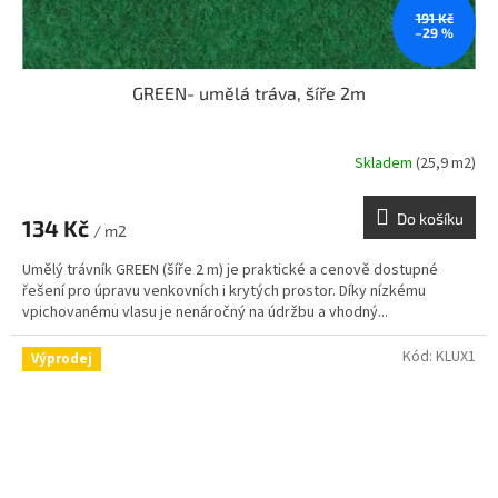
191 Kč
–29 %
GREEN- umělá tráva, šíře 2m
Skladem
(25,9 m2)
Do košíku
134 Kč
/ m2
Umělý trávník GREEN (šíře 2 m) je praktické a cenově dostupné
řešení pro úpravu venkovních i krytých prostor. Díky nízkému
vpichovanému vlasu je nenáročný na údržbu a vhodný...
Kód:
KLUX1
Výprodej
Doprodej