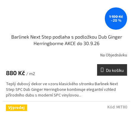
1 100 Kč
–20 %
Barlinek Next Step podlaha s podložkou Dub Ginger
Herringborme AKCE do 30.9.26
Na Objednávku
Do košíku
880 Kč
/ m2
Teplý dubový dekor ve vzoru klasického stromku Barlinek Next
Step SPC Dub Ginger Herringbone kombinuje elegantní vzhled
přírodního dubu s moderní SPC vinylovou...
Kód:
MIT80
Výprodej