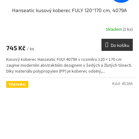
Hanseatic kusový koberec FULY 120*170 cm, 4079A
Skladem
(1 ks)
Do košíku
745 Kč
/ ks
Kusový koberec Hanseatic FULY 4079A v rozměru 120 × 170 cm
zaujme moderním abstraktním designem v šedých a žlutých tónech.
Díky materiálu polypropylen (PP) je koberec odolný,...
Kód:
4526A
Výprodej