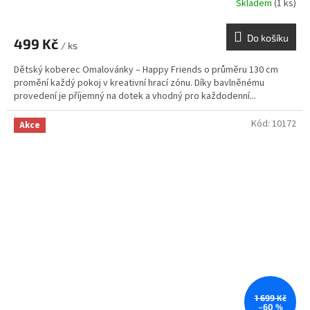
Skladem
(1 ks)
Do košíku
499 Kč
/ ks
Dětský koberec Omalovánky – Happy Friends o průměru 130 cm
promění každý pokoj v kreativní hrací zónu. Díky bavlněnému
provedení je příjemný na dotek a vhodný pro každodenní...
Kód:
10172
Akce
1 699 Kč
–60 %