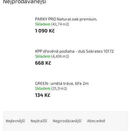
Nejprodávanější
PARKY PRO Natural oak premium,
Skladem
(42,74 m2)
1 090 Kč
KPP dřevěná podlaha - dub Sokrates 10172
Skladem
(4,436 m2)
668 Kč
GREEN- umělá tráva, šíře 2m
Skladem
(25,9 m2)
134 Kč
Ř
a
Nejlevnější
Nejdražší
Nejprodávanější
Abecedně
z