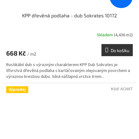
KPP dřevěná podlaha - dub Sokrates 10172
Skladem
(4,436 m2)
Do košíku
668 Kč
/ m2
Rustikální dub s výrazným charakterem KPP Dub Sokrates je
třívrstvá dřevěná podlaha s kartáčovaným olejovaným povrchem a
výraznou kresbou dubu. Silná nášlapná vrstva 4 mm...
Kód:
ACHAT
Výprodej