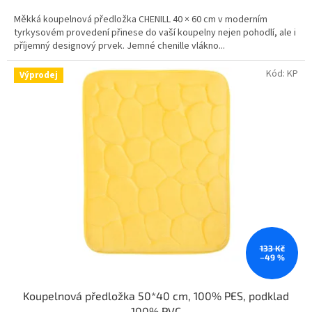
Měkká koupelnová předložka CHENILL 40 × 60 cm v moderním
tyrkysovém provedení přinese do vaší koupelny nejen pohodlí, ale i
příjemný designový prvek. Jemné chenille vlákno...
Kód:
KP
Výprodej
133 Kč
–49 %
Koupelnová předložka 50*40 cm, 100% PES, podklad
100% PVC