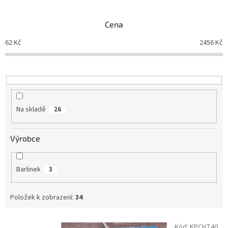
e
n
Cena
í
p
62
Kč
2456
Kč
r
o
d
u
k
t
Na skladě
26
ů
Výrobce
Barlinek
3
Položek k zobrazení:
34
V
Kód:
KPCHT40