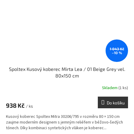
1 043 Kč
–10 %
Spoltex Kusový koberec Mirta Lea / 01 Beige Grey vel.
80x150 cm
Skladem
(1 ks)
Do košíku
938 Kč
/ ks
Kusový koberec Spoltex Mitra 30206/795 v rozměru 80 × 150 cm
zaujme moderním designem s jemným reliéfem v béžovo-šedých
tónech. Díky kombinaci syntetických vláken je koberec...