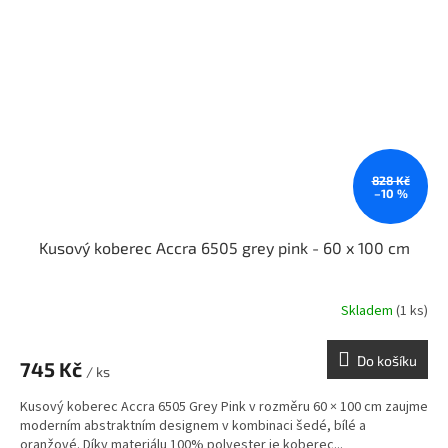
828 Kč
–10 %
Kusový koberec Accra 6505 grey pink - 60 x 100 cm
Skladem
(1 ks)
Do košíku
745 Kč
/ ks
Kusový koberec Accra 6505 Grey Pink v rozměru 60 × 100 cm zaujme
moderním abstraktním designem v kombinaci šedé, bílé a
oranžové. Díky materiálu 100% polyester je koberec...