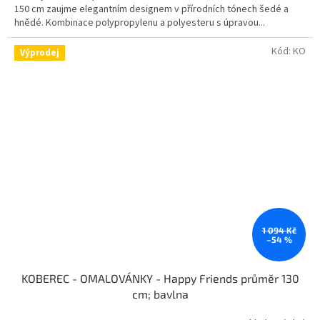
150 cm zaujme elegantním designem v přírodních tónech šedé a
hnědé. Kombinace polypropylenu a polyesteru s úpravou...
Kód:
KO
Výprodej
1 094 Kč
–54 %
KOBEREC - OMALOVÁNKY - Happy Friends průměr 130
cm; bavlna