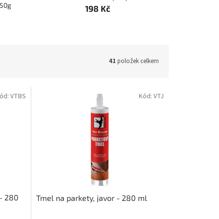
250g
198 Kč
41
položek celkem
ód:
VTBS
Kód:
VTJ
í- 280
Tmel na parkety, javor - 280 ml