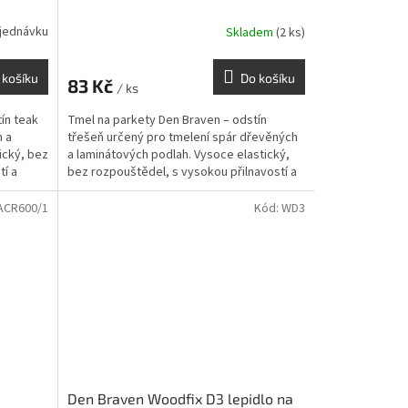
jednávku
Skladem
(2 ks)
 košíku
Do košíku
83 Kč
/ ks
ín teak
Tmel na parkety Den Braven – odstín
h a
třešeň určený pro tmelení spár dřevěných
ický, bez
a laminátových podlah. Vysoce elastický,
tí a
bez rozpouštědel, s vysokou přilnavostí a
vhodný pro...
ACR600/1
Kód:
WD3
Den Braven Woodfix D3 lepidlo na