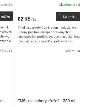
jednávku
Skladem
(9 ks)
 košíku
Do košíku
82 Kč
/ ks
ín buk
Tmel na parkety Den Braven – odstín javor
řevěných
určený pro tmelení spár dřevěných a
stický,
laminátových podlah. Vysoce elastický, bez
avostí a
rozpouštědel, s vysokou přilnavostí a
vhodný pro...
Kód:
VTT
Kód:
VTTR
 ml
TMEL na parkety, třešeň - 280 ml