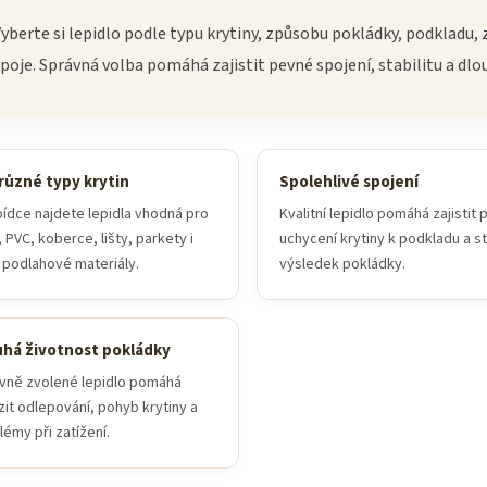
yberte si lepidlo podle typu krytiny, způsobu pokládky, podkladu,
poje. Správná volba pomáhá zajistit pevné spojení, stabilitu a dlo
různé typy krytin
Spolehlivé spojení
bídce najdete lepidla vhodná pro
Kvalitní lepidlo pomáhá zajistit
, PVC, koberce, lišty, parkety i
uchycení krytiny k podkladu a st
í podlahové materiály.
výsledek pokládky.
uhá životnost pokládky
vně zvolené lepidlo pomáhá
it odlepování, pohyb krytiny a
lémy při zatížení.