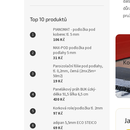
dal
důr
pru
Top 10 produktů
PIANOMAT - podložka pod
koberec tl. 5 mm
106 Kč
MAX-POD podložka pod
podlahy 5 mm
31 Kč
Ko
Paroizolační fólie pod podlahy,
tl. 0,2mm, černá (2mx25m=
Pro
50m2)
dalš
19 Kč
potř
Panelákový práh BUK úzký-
délka 91,5 šířka 6,5 cm
430 Kč
Korková role/podložka tl. 2mm
97 Kč
J
adipan 5,5mm ECO STEICO
69 Kč