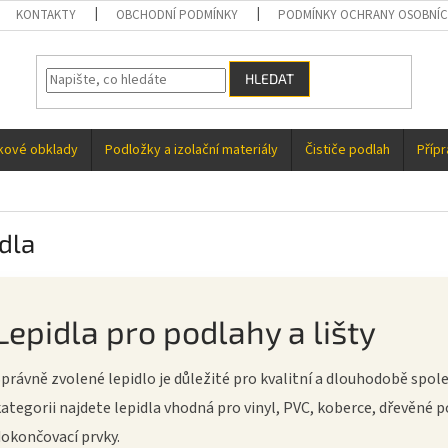
KONTAKTY
OBCHODNÍ PODMÍNKY
PODMÍNKY OCHRANY OSOBNÍC
HLEDAT
kové obklady
Podložky a izolační materiály
Čističe podlah
Příp
dla
Lepidla pro podlahy a lišty
právně zvolené lepidlo je důležité pro kvalitní a dlouhodobě spol
ategorii najdete lepidla vhodná pro vinyl, PVC, koberce, dřevěné po
dokončovací prvky.