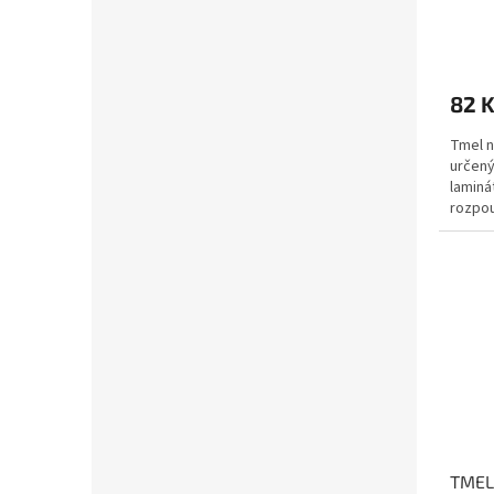
82 
Tmel n
určený
laminá
rozpou
vhodný
TMEL 