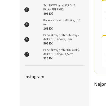
Tilo NOVO vinyl SPA DUB
KALAHARI RIGID
805 Kč
Korková role/ podložka, tl. 3
mm
161 Kč
Panelákový práh Dub úzký -
délka 91,5 šířka 6,5 cm
505 Kč
Panelákový práh BUK široký-
délka 91,5 šířka 11,5 cm
535 Kč
Instagram
Nejpr