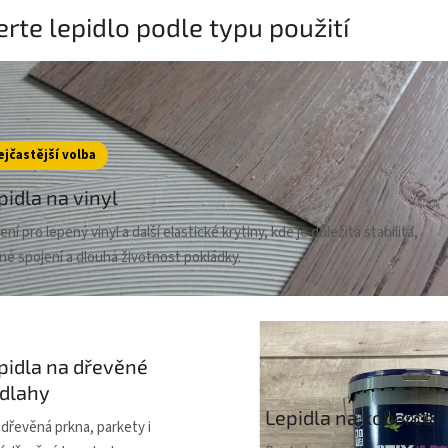
rte lepidlo podle typu použití
ejčastější volba
pidla na vinyl
ní pro lepený vinyl a další elastické krytiny, kde je důležitá stabilita,
né spojení a dlouhá životnost pokládky.
pidla na dřevěné
dlahy
Lepidla na koberce
 dřevěná prkna, parkety i