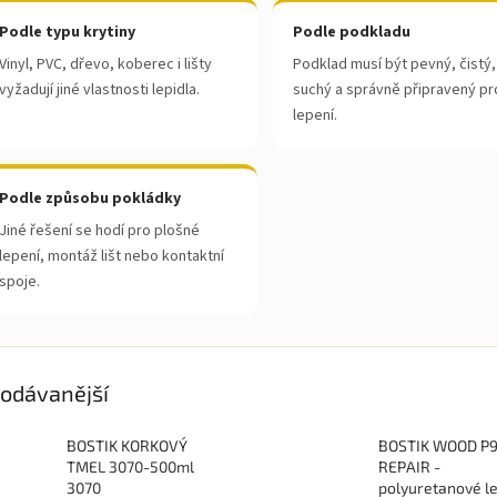
Podle typu krytiny
Podle podkladu
Vinyl, PVC, dřevo, koberec i lišty
Podklad musí být pevný, čistý,
vyžadují jiné vlastnosti lepidla.
suchý a správně připravený pr
lepení.
Podle způsobu pokládky
Jiné řešení se hodí pro plošné
lepení, montáž lišt nebo kontaktní
spoje.
odávanější
BOSTIK KORKOVÝ
BOSTIK WOOD P
TMEL 3070-500ml
REPAIR -
3070
polyuretanové le