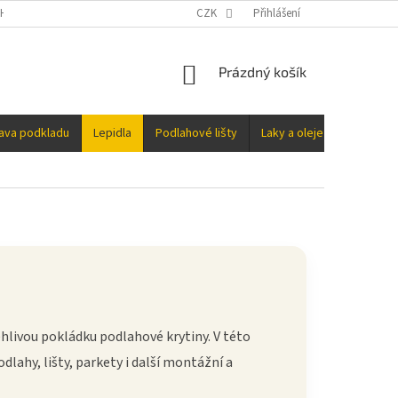
H ÚDAJŮ
CZK
Přihlášení
NÁKUPNÍ
Prázdný košík
KOŠÍK
rava podkladu
Lepidla
Podlahové lišty
Laky a oleje
Doplňky
ehlivou pokládku podlahové krytiny. V této
dlahy, lišty, parkety i další montážní a