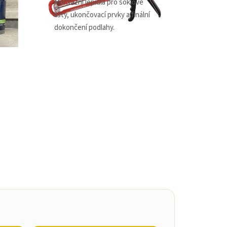
ní
Montážní lepidla pro soklové
lišty, ukončovací prvky a finální
dokončení podlahy.