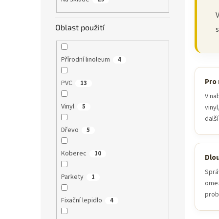
n
V
e
Oblast použití
l
s
Přírodní linoleum
4
Pro 
PVC
13
V na
Vinyl
5
vinyl
dalš
Dřevo
5
Koberec
10
Dlo
Sprá
Parkety
1
omez
prob
Fixační lepidlo
4