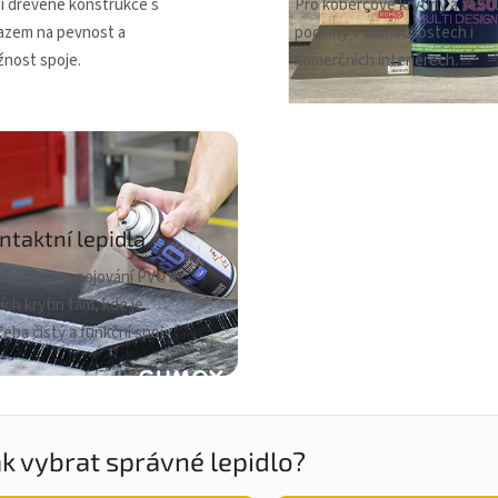
ší dřevěné konstrukce s
Pro kobercové krytiny a textil
azem na pevnost a
podlahy v domácnostech i
žnost spoje.
komerčních interiérech.
ntaktní lepidla
dukty pro spojování PVC a
ích krytin tam, kde je
eba čistý a funkční spoj.
ak vybrat správné lepidlo?