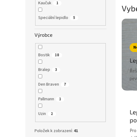
Kaučuk
1
Vybe
Speciální lepidlo
5
Výrobce
N
Bostik
18
Le
Bralep
3
Řeše
pev
Den Braven
7
Pallmann
1
Le
Uzin
2
po
Pro
Položek k zobrazení:
41