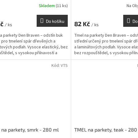
Skladem
(11 ks)
Na Ob
Do košíku
Do
Kč
82 Kč
/ ks
/ ks
a parkety Den Braven – odstín buk
Tmel na parkety Den Braven – odst
 pro tmelení spár dřevěných a
střední určený pro tmelení spár d
tových podlah. Vysoce elastický, bez
a laminátových podlah. Vysoce ela
štědel, s vysokou přilnavostí a
bez rozpouštědel, s vysokou přiln
 pro...
vhodný pro...
Kód:
VTS
na parkety, smrk - 280 ml
TMEL na parkety, teak - 280