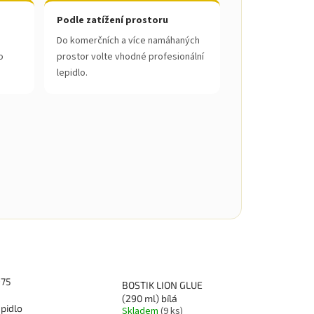
Podle zatížení prostoru
Do komerčních a více namáhaných
o
prostor volte vhodné profesionální
lepidlo.
975
BOSTIK LION GLUE
(290 ml) bílá
pidlo
Skladem
(9 ks)