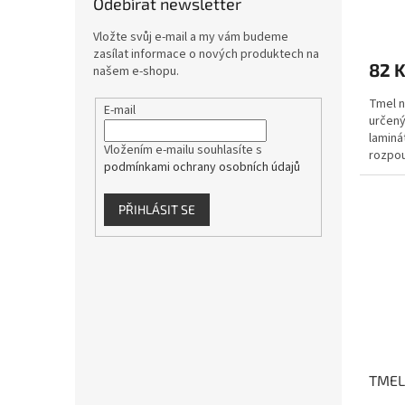
ů
Odebírat newsletter
Vložte svůj e-mail a my vám budeme
zasílat informace o nových produktech na
82 
našem e-shopu.
Tmel n
E-mail
určený
laminá
Vložením e-mailu souhlasíte s
rozpou
podmínkami ochrany osobních údajů
vhodný
PŘIHLÁSIT SE
TMEL 