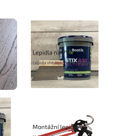
Lepidla na PVC
Lepidla vhodná pro PVC krytiny
v bytových i komerčních
prostorech.
Montážní lepidla