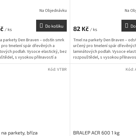
Na Objednávku
Na Ob
Do košíku
Do
Kč
82 Kč
/ ks
/ ks
a parkety Den Braven – odstín smrk
Tmel na parkety Den Braven – odst
 pro tmelení spár dřevěných a
určený pro tmelení spár dřevěnýc
tových podlah. Vysoce elastický, bez
laminátových podlah. Vysoce elast
štědel, s vysokou přilnavostí a
rozpouštědel, s vysokou přilnavos
 pro...
vhodný pro...
Kód:
VTBR
Kód:
na parkety, bříza
BRALEP ACR 600 1 kg