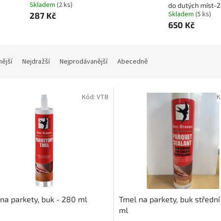
Skladem
(2 ks)
do dutých míst-
Skladem
(5 ks)
287 Kč
650 Kč
nější
Nejdražší
Nejprodávanější
Abecedně
Kód:
VTB
K
na parkety, buk - 280 ml
Tmel na parkety, buk středn
ml