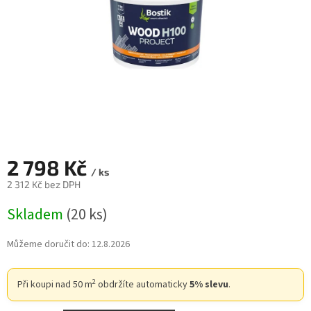
2 798 Kč
/ ks
2 312 Kč bez DPH
Měrná
Skladem
(20 ks)
cena:
Můžeme doručit do:
12.8.2026
2
Při koupi nad 50 m
obdržíte automaticky
5% slevu
.