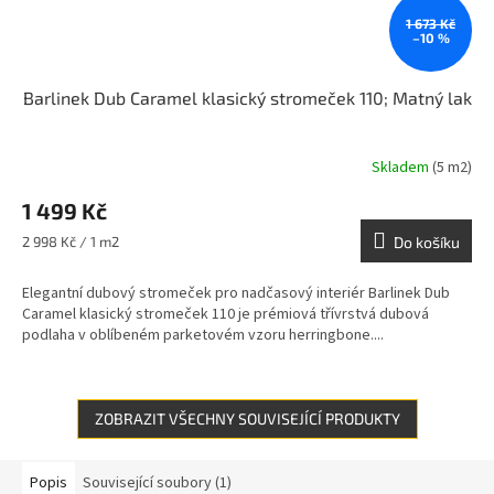
1 673 Kč
–10 %
Barlinek Dub Caramel klasický stromeček 110; Matný lak
Skladem
(5 m2)
1 499 Kč
Měrná
2 998 Kč / 1 m2
Do košíku
cena:
Elegantní dubový stromeček pro nadčasový interiér Barlinek Dub
Caramel klasický stromeček 110 je prémiová třívrstvá dubová
podlaha v oblíbeném parketovém vzoru herringbone....
ZOBRAZIT VŠECHNY SOUVISEJÍCÍ PRODUKTY
Popis
Související soubory (1)