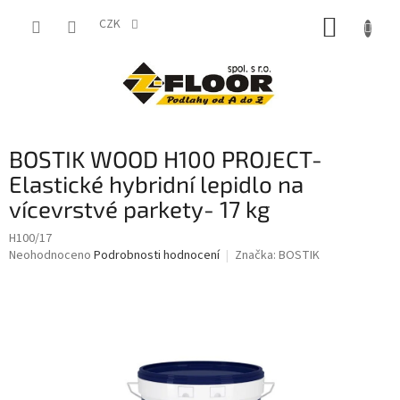
Přejít
NÁKUP
na
CZK
obsah
KOŠÍK
BOSTIK WOOD H100 PROJECT-
Elastické hybridní lepidlo na
vícevrstvé parkety- 17 kg
H100/17
Průměrné
Neohodnoceno
Podrobnosti hodnocení
Značka:
BOSTIK
hodnocení
produktu
je
0,0
z
5
hvězdiček.