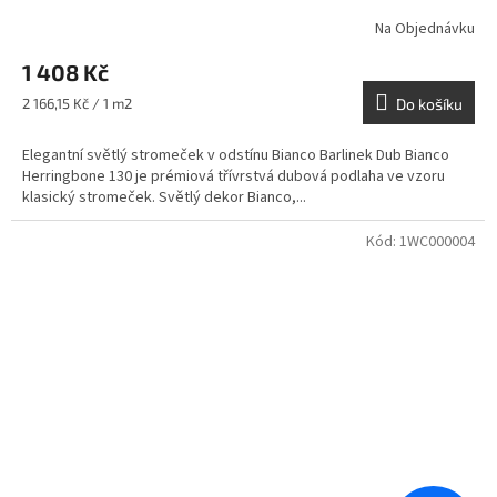
Na Objednávku
1 408 Kč
Měrná
2 166,15 Kč / 1 m2
Do košíku
cena:
Elegantní světlý stromeček v odstínu Bianco Barlinek Dub Bianco
Herringbone 130 je prémiová třívrstvá dubová podlaha ve vzoru
klasický stromeček. Světlý dekor Bianco,...
Kód:
1WC000004