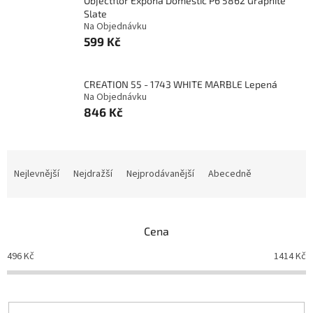
Objectflor Expona Domestic P6 5862 Graphite
Slate
Na Objednávku
599 Kč
CREATION 55 - 1743 WHITE MARBLE Lepená
Na Objednávku
846 Kč
Ř
a
Nejlevnější
Nejdražší
Nejprodávanější
Abecedně
z
e
n
Cena
í
p
496
Kč
1414
Kč
r
o
d
u