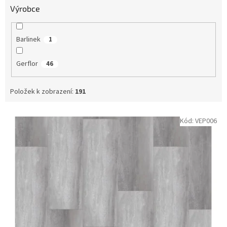
Výrobce
Barlinek
1
Gerflor
46
Položek k zobrazení:
191
V
Kód:
VEP006
ý
p
i
s
p
r
o
d
u