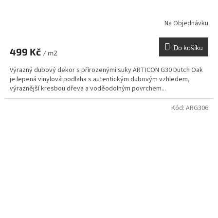
Na Objednávku
Do košíku
499 Kč
/ m2
Výrazný dubový dekor s přirozenými suky ARTICON G30 Dutch Oak
je lepená vinylová podlaha s autentickým dubovým vzhledem,
výraznější kresbou dřeva a voděodolným povrchem...
Kód:
ARG306