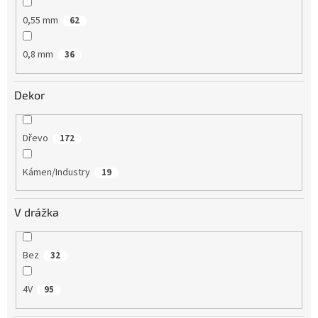
0,55 mm
62
0,8 mm
36
Dekor
Dřevo
172
Kámen/Industry
19
V drážka
Bez
32
4V
95