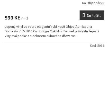
Na Objednávku
Do košíku
599 Kč
/ m2
Lepený vinyl ve vzoru elegantní rybí kosti Objectflor Expona
Domestic C15 5819 Cambridge Oak Mini Parquet je kvalitní lepená
vinylová podlaha s dekorem dubového dřeva ve...
Kód:
5988