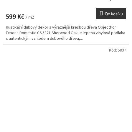
Do košíku
599 Kč
/ m2
Rustikální dubový dekor s výraznější kresbou dřeva Objectflor
Expona Domestic C6 5821 Sherwood Oak je lepená vinylová podlaha
s autentickým vzhledem dubového dřeva,...
Kód:
5837