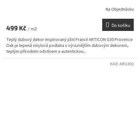
Na Objednávku
Do košíku
499 Kč
/ m2
Teplý dubový dekor inspirovaný jižní Francií ARTICON G30 Provence
Oak je lepená vinylová podlaha s výraznějším dubovým dekorem,
teplým přírodním odstínem a autentickou...
Kód:
ARG302