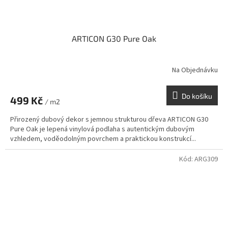
ARTICON G30 Pure Oak
Na Objednávku
Do košíku
499 Kč
/ m2
Přirozený dubový dekor s jemnou strukturou dřeva ARTICON G30
Pure Oak je lepená vinylová podlaha s autentickým dubovým
vzhledem, voděodolným povrchem a praktickou konstrukcí...
Kód:
ARG309