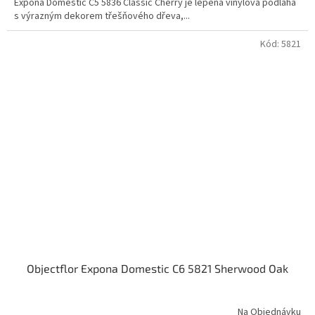
Expona Domestic C5 5836 Classic Cherry je lepená vinylová podlaha
s výrazným dekorem třešňového dřeva,...
Kód:
5821
Objectflor Expona Domestic C6 5821 Sherwood Oak
Na Objednávku