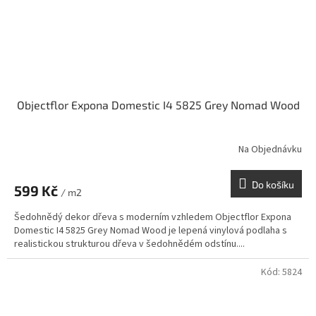
Objectflor Expona Domestic I4 5825 Grey Nomad Wood
Na Objednávku
Do košíku
599 Kč
/ m2
Šedohnědý dekor dřeva s moderním vzhledem Objectflor Expona
Domestic I4 5825 Grey Nomad Wood je lepená vinylová podlaha s
realistickou strukturou dřeva v šedohnědém odstínu....
Kód:
5824