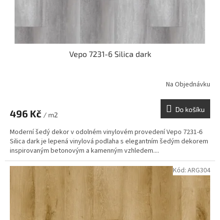
k
t
ů
Vepo 7231-6 Silica dark
Na Objednávku
Do košíku
496 Kč
/ m2
Moderní šedý dekor v odolném vinylovém provedení Vepo 7231-6
Silica dark je lepená vinylová podlaha s elegantním šedým dekorem
inspirovaným betonovým a kamenným vzhledem....
Kód:
ARG304