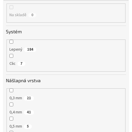
k
t
Na skladě
0
ů
Systém
Lepený
184
Clic
7
Nášlapná vrstva
0,3 mm
21
0,4 mm
41
0,5 mm
5