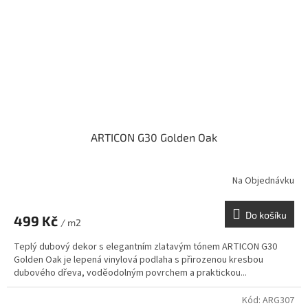
ARTICON G30 Golden Oak
Na Objednávku
Do košíku
499 Kč
/ m2
Teplý dubový dekor s elegantním zlatavým tónem ARTICON G30
Golden Oak je lepená vinylová podlaha s přirozenou kresbou
dubového dřeva, voděodolným povrchem a praktickou...
Kód:
ARG307