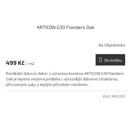
ARTICON G30 Flanders Oak
Na Objednávku
Do košíku
499 Kč
/ m2
Rustikální dubový dekor s výraznou kresbou ARTICON G30 Flanders
Oak je lepená vinylová podlaha s výraznější dubovou strukturou,
přirozenými suky a teplým přírodním odstínem...
Kód:
ARG303