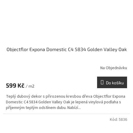
Objectflor Expona Domestic C4 5834 Golden Valley Oak
Na Objednávku
Do košíku
599 Kč
/ m2
Teplý dubový dekor s přirozenou kresbou dřeva Objectflor Expona
Domestic C4 5834 Golden Valley Oak je lepená vinylová podlaha s
příjemným teplým odstínem dubu. Nabízí...
Kód:
5836