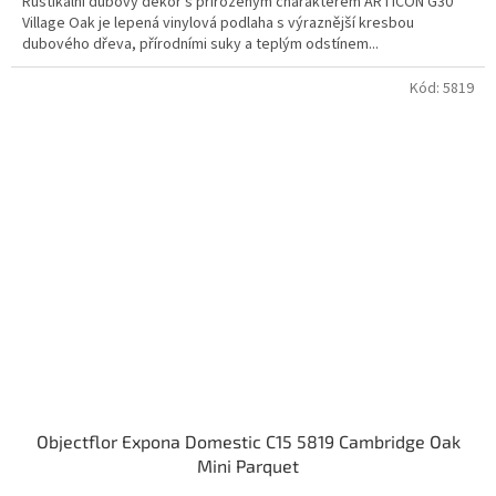
Rustikální dubový dekor s přirozeným charakterem ARTICON G30
Village Oak je lepená vinylová podlaha s výraznější kresbou
dubového dřeva, přírodními suky a teplým odstínem...
Kód:
5819
Objectflor Expona Domestic C15 5819 Cambridge Oak
Mini Parquet