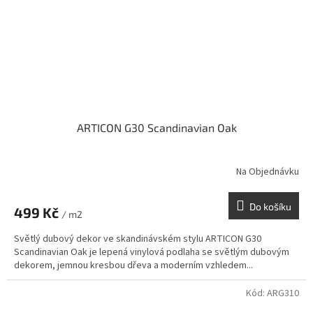
ARTICON G30 Scandinavian Oak
Na Objednávku
Do košíku
499 Kč
/ m2
Světlý dubový dekor ve skandinávském stylu ARTICON G30
Scandinavian Oak je lepená vinylová podlaha se světlým dubovým
dekorem, jemnou kresbou dřeva a moderním vzhledem...
Kód:
ARG310