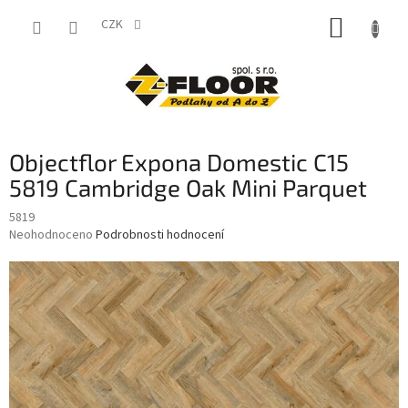
Přejít
NÁKUP
na
CZK
obsah
KOŠÍK
Objectflor Expona Domestic C15
5819 Cambridge Oak Mini Parquet
5819
Průměrné
Neohodnoceno
Podrobnosti hodnocení
hodnocení
produktu
je
0,0
z
5
hvězdiček.