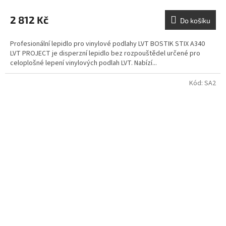
2 812 Kč
Do košíku
Profesionální lepidlo pro vinylové podlahy LVT BOSTIK STIX A340
LVT PROJECT je disperzní lepidlo bez rozpouštědel určené pro
celoplošné lepení vinylových podlah LVT. Nabízí...
Kód:
SA2