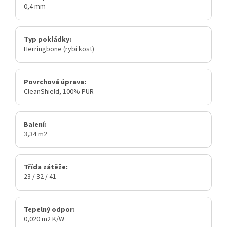
0,4 mm
Typ pokládky:
Herringbone (rybí kost)
Povrchová úprava:
CleanShield, 100% PUR
Balení:
3,34 m2
Třída zátěže:
23 / 32 / 41
Tepelný odpor:
0,020 m2 K/W