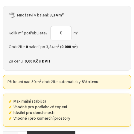
2
Množství v balení:
3,34 m
2
2
Kolik m
potřebujete?
m
2
2
Obdržíte
0
balení po 3,34 m
(
0.000
m
)
Za cenu:
0,00 Kč
s DPH
2
Při koupi nad 50 m
obdržíte automaticky
5% slevu
.
Maximální stabilita
Vhodné pro podlahové topení
Ideální pro domácnosti
Vhodné i pro komerční prostory