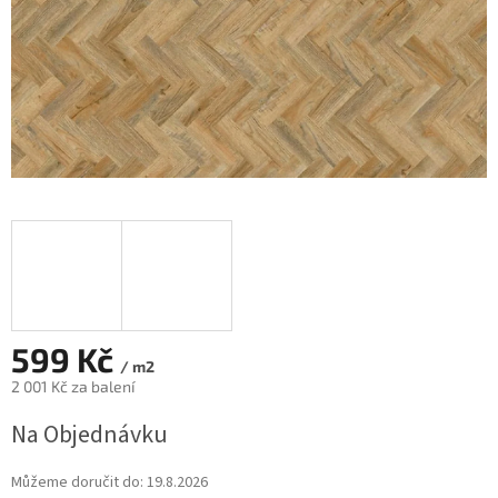
599 Kč
/ m2
2 001 Kč za balení
Měrná
Na Objednávku
cena:
Můžeme doručit do:
19.8.2026