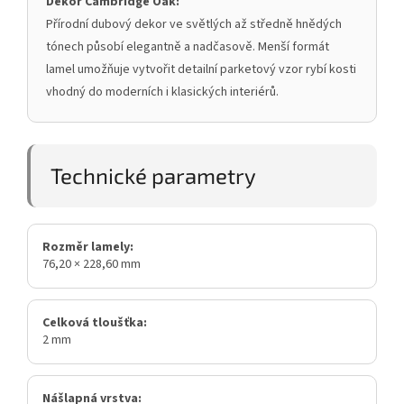
Dekor Cambridge Oak:
Přírodní dubový dekor ve světlých až středně hnědých
tónech působí elegantně a nadčasově. Menší formát
lamel umožňuje vytvořit detailní parketový vzor rybí kosti
vhodný do moderních i klasických interiérů.
Technické parametry
Rozměr lamely:
76,20 × 228,60 mm
Celková tloušťka:
2 mm
Nášlapná vrstva: