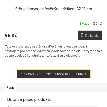
Stěrka Janser s dřevěným držákem A2 18 cm
Skladem
(10 ks)
98 Kč
Do košíku
Tato ocelová zubová stěrka s dřevěnou rukojetí je ideálním
nástrojem pro přesné vyrovnání podlahového lepidla. Je vyrobena z
pevné ocelové konstrukce, která zajišťuje dlouhou...
ZOBRAZIT VŠECHNY SOUVISEJÍCÍ PRODUKTY
Popis
Detailní popis produktu