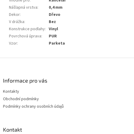
Vhodné pro
:
Kancelář
Nášlapná vrstva
:
0,4 mm
Dekor
:
Dřevo
V drážka
:
Bez
Konstrukce podlahy
:
Vinyl
Povrchová úprava
:
PUR
Vzor
:
Parketa
Z
á
p
a
Informace pro vás
t
Kontakty
í
Obchodní podmínky
Podmínky ochrany osobních údajů
Kontakt