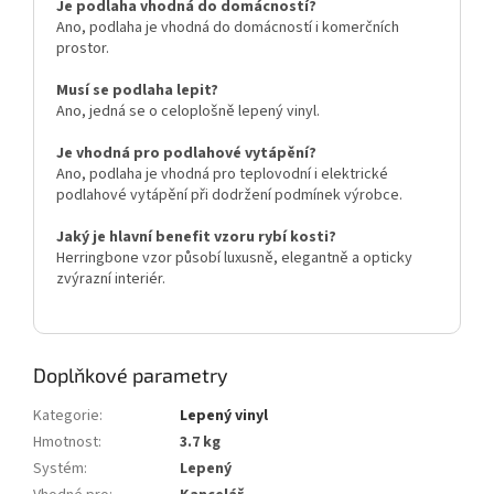
Je podlaha vhodná do domácností?
Ano, podlaha je vhodná do domácností i komerčních
prostor.
Musí se podlaha lepit?
Ano, jedná se o celoplošně lepený vinyl.
Je vhodná pro podlahové vytápění?
Ano, podlaha je vhodná pro teplovodní i elektrické
podlahové vytápění při dodržení podmínek výrobce.
Jaký je hlavní benefit vzoru rybí kosti?
Herringbone vzor působí luxusně, elegantně a opticky
zvýrazní interiér.
Doplňkové parametry
Kategorie
:
Lepený vinyl
Hmotnost
:
3.7 kg
Systém
:
Lepený