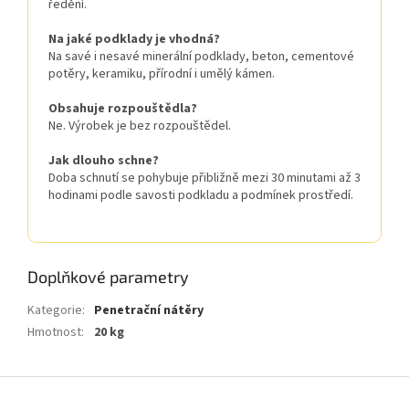
ředění.
Na jaké podklady je vhodná?
Na savé i nesavé minerální podklady, beton, cementové
potěry, keramiku, přírodní i umělý kámen.
Obsahuje rozpouštědla?
Ne. Výrobek je bez rozpouštědel.
Jak dlouho schne?
Doba schnutí se pohybuje přibližně mezi 30 minutami až 3
hodinami podle savosti podkladu a podmínek prostředí.
Doplňkové parametry
Kategorie
:
Penetrační nátěry
Hmotnost
:
20 kg
Z
á