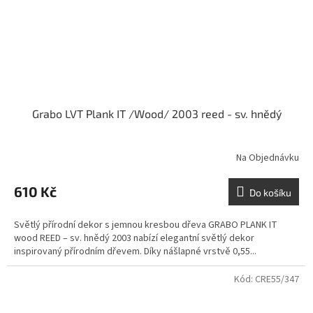
Grabo LVT Plank IT /Wood/ 2003 reed - sv. hnědý
Na Objednávku
610 Kč
Do košíku
Světlý přírodní dekor s jemnou kresbou dřeva GRABO PLANK IT
wood REED – sv. hnědý 2003 nabízí elegantní světlý dekor
inspirovaný přírodním dřevem. Díky nášlapné vrstvě 0,55...
Kód:
CRE55/347