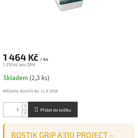
1 464 Kč
/ ks
1 210 Kč bez DPH
Měrná
Skladem
(2,3 ks)
cena:
Můžeme doručit do:
11.8.2026
Přidat do košíku
BOSTIK GRIP A310 PROJECT –