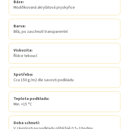
Báze:
Modifikovaná akrylátová pryskyřice
Barva:
Bílá, po zaschnutí transparentní
Viskozita:
Řídce tekoucí
Spotřeba:
Cca 150 g/m2 dle savosti podkladu
Teplota podkladu:
Min. +15 °C
Doba schnutí:
V závislosti na podkladu přibližně 0,5–3 hodiny