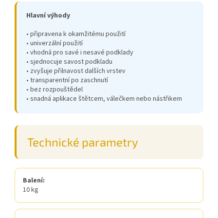
Hlavní výhody
• připravena k okamžitému použití
• univerzální použití
• vhodná pro savé i nesavé podklady
• sjednocuje savost podkladu
• zvyšuje přilnavost dalších vrstev
• transparentní po zaschnutí
• bez rozpouštědel
• snadná aplikace štětcem, válečkem nebo nástřikem
Technické parametry
Balení:
10 kg