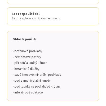
Bez rozpouštědel
Šetrná aplikace s nízkými emisemi.
Oblasti použití
• betonové podklady
• cementové potěry
• přírodní a umělý kámen
• keramické dlažby
• savé i nesavé minerální podklady
• pod samonivelační hmoty
• pod lepidla na podlahové krytiny
• interiérové aplikace