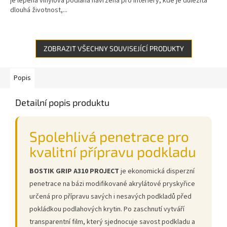
je lepená vinylová podlaha navržená pro interiéry, kde je důležitá
dlouhá životnost,...
ZOBRAZIT VŠECHNY SOUVISEJÍCÍ PRODUKTY
Popis
Detailní popis produktu
Spolehlivá penetrace pro
kvalitní přípravu podkladu
BOSTIK GRIP A310 PROJECT
je ekonomická disperzní
penetrace na bázi modifikované akrylátové pryskyřice
určená pro přípravu savých i nesavých podkladů před
pokládkou podlahových krytin. Po zaschnutí vytváří
transparentní film, který sjednocuje savost podkladu a