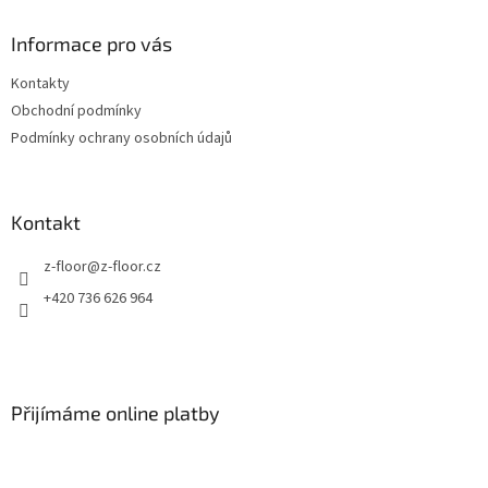
p
a
Informace pro vás
t
Kontakty
í
Obchodní podmínky
Podmínky ochrany osobních údajů
Kontakt
z-floor
@
z-floor.cz
+420 736 626 964
Přijímáme online platby