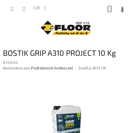
Přejít
NÁKUP
na
CZK
obsah
KOŠÍK
BOSTIK GRIP A310 PROJECT 10 Kg
A310/10
Průměrné
Neohodnoceno
Podrobnosti hodnocení
Značka:
BOSTIK
hodnocení
produktu
je
0,0
z
5
hvězdiček.