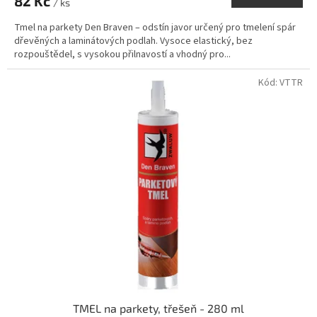
82 Kč
/ ks
Tmel na parkety Den Braven – odstín javor určený pro tmelení spár
dřevěných a laminátových podlah. Vysoce elastický, bez
rozpouštědel, s vysokou přilnavostí a vhodný pro...
Kód:
VTTR
TMEL na parkety, třešeň - 280 ml