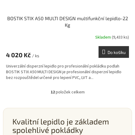
BOSTIK STIX A50 MULTI DESIGN multifunkční lepidlo-22
Kg
Skladem
(9,433 ks)
Do košíku
4 020 Kč
/ ks
Univerzální disperzní lepidlo pro profesionální pokládku podlah
BOSTIK STIX A50 MULTI DESIGN je profesionální disperzní lepidlo
bez rozpouštědel určené pro lepení PVC, LVT a...
12
položek celkem
O
v
l
á
d
Kvalitní lepidlo je základem
a
spolehlivé pokládky
c
í