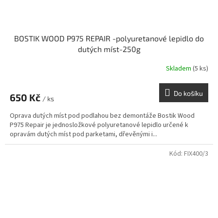
BOSTIK WOOD P975 REPAIR -polyuretanové lepidlo do
dutých míst-250g
Skladem
(5 ks)
Do košíku
650 Kč
/ ks
Oprava dutých míst pod podlahou bez demontáže Bostik Wood
P975 Repair je jednosložkové polyuretanové lepidlo určené k
opravám dutých míst pod parketami, dřevěnými i...
Kód:
FIX400/3