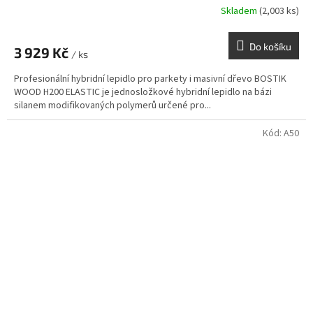
Skladem
(2,003 ks)
Do košíku
3 929 Kč
/ ks
Profesionální hybridní lepidlo pro parkety i masivní dřevo BOSTIK
WOOD H200 ELASTIC je jednosložkové hybridní lepidlo na bázi
silanem modifikovaných polymerů určené pro...
Kód:
A50