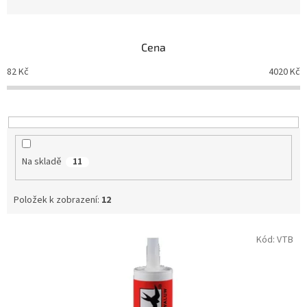
z
e
n
Cena
í
p
82
Kč
4020
Kč
r
o
d
u
k
t
Na skladě
11
ů
Položek k zobrazení:
12
V
Kód:
VTB
ý
p
i
s