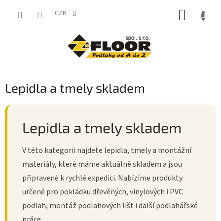
Přejít
NÁKUP
na
CZK
obsah
KOŠÍK
Lepidla a tmely skladem
Lepidla a tmely skladem
V této kategorii najdete lepidla, tmely a montážní
materiály, které máme aktuálně skladem a jsou
připravené k rychlé expedici. Nabízíme produkty
určené pro pokládku dřevěných, vinylových i PVC
podlah, montáž podlahových lišt i další podlahářské
práce.