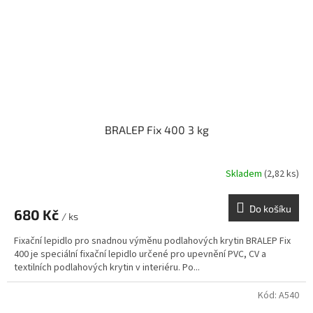
BRALEP Fix 400 3 kg
Skladem
(2,82 ks)
Do košíku
680 Kč
/ ks
Fixační lepidlo pro snadnou výměnu podlahových krytin BRALEP Fix
400 je speciální fixační lepidlo určené pro upevnění PVC, CV a
textilních podlahových krytin v interiéru. Po...
Kód:
A540