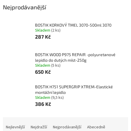
Nejprodávanější
BOSTIK KORKOVÝ TMEL 3070-500ml 3070
Skladem
(2 ks)
287 Kč
BOSTIK WOOD P975 REPAIR -polyuretanové
lepidlo do dutých míst-250g
Skladem
(5 ks)
650 Kč
BOSTIK H751 SUPERGRIP XTREM-Elastické
montážní lepidlo
Skladem
(9,5 ks)
386 Kč
Ř
a
Nejlevnější
Nejdražší
Nejprodávanější
Abecedně