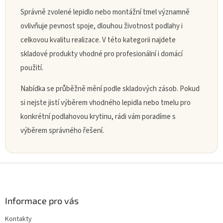
p
Správně zvolené lepidlo nebo montážní tmel významně
r
ovlivňuje pevnost spoje, dlouhou životnost podlahy i
v
k
celkovou kvalitu realizace. V této kategorii najdete
y
skladové produkty vhodné pro profesionální i domácí
v
ý
použití.
p
i
Nabídka se průběžně mění podle skladových zásob. Pokud
s
si nejste jistí výběrem vhodného lepidla nebo tmelu pro
u
konkrétní podlahovou krytinu, rádi vám poradíme s
výběrem správného řešení.
Z
á
p
a
Informace pro vás
t
Kontakty
í