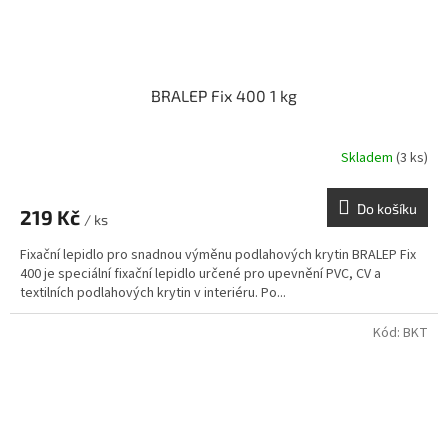
BRALEP Fix 400 1 kg
Skladem
(3 ks)
Do košíku
219 Kč
/ ks
Fixační lepidlo pro snadnou výměnu podlahových krytin BRALEP Fix
400 je speciální fixační lepidlo určené pro upevnění PVC, CV a
textilních podlahových krytin v interiéru. Po...
Kód:
BKT