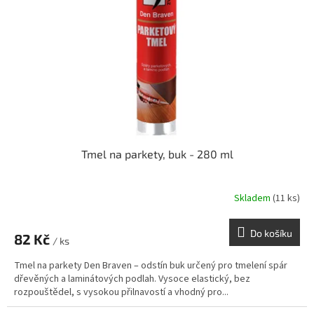
p
r
o
d
u
k
t
ů
Tmel na parkety, buk - 280 ml
Skladem
(11 ks)
Do košíku
82 Kč
/ ks
Tmel na parkety Den Braven – odstín buk určený pro tmelení spár
dřevěných a laminátových podlah. Vysoce elastický, bez
rozpouštědel, s vysokou přilnavostí a vhodný pro...