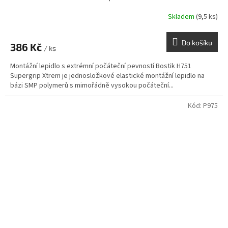
Skladem
(9,5 ks)
Do košíku
386 Kč
/ ks
Montážní lepidlo s extrémní počáteční pevností Bostik H751
Supergrip Xtrem je jednosložkové elastické montážní lepidlo na
bázi SMP polymerů s mimořádně vysokou počáteční...
Kód:
P975