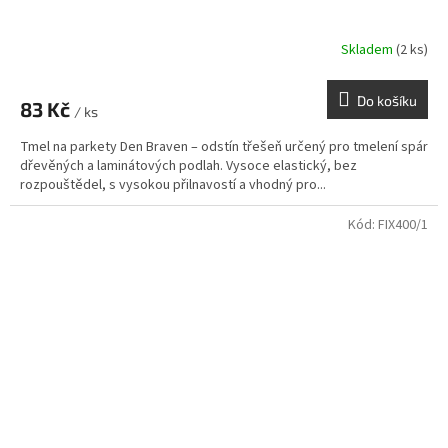
Skladem
(2 ks)
Do košíku
83 Kč
/ ks
Tmel na parkety Den Braven – odstín třešeň určený pro tmelení spár
dřevěných a laminátových podlah. Vysoce elastický, bez
rozpouštědel, s vysokou přilnavostí a vhodný pro...
Kód:
FIX400/1