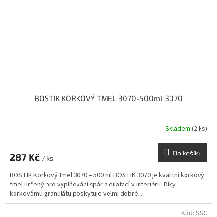
BOSTIK KORKOVÝ TMEL 3070-500ml 3070
Skladem
(2 ks)
Do košíku
287 Kč
/ ks
BOSTIK Korkový tmel 3070 – 500 ml BOSTIK 3070 je kvalitní korkový
tmel určený pro vyplňování spár a dilatací v interiéru. Díky
korkovému granulátu poskytuje velmi dobré...
Kód:
SSC