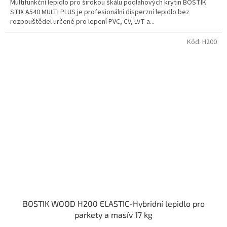
Multifunkční lepidlo pro širokou škálu podlahových krytin BOSTIK
STIX A540 MULTI PLUS je profesionální disperzní lepidlo bez
rozpouštědel určené pro lepení PVC, CV, LVT a...
Kód:
H200
BOSTIK WOOD H200 ELASTIC-Hybridní lepidlo pro
parkety a masív 17 kg