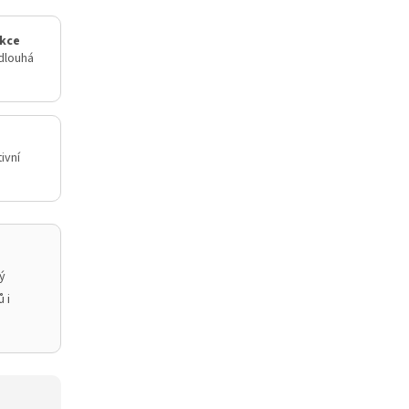
ukce
dlouhá
ivní
ý
 i