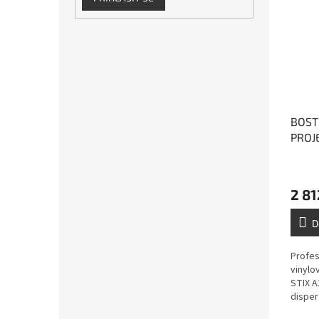
BOST
PROJE
vinyl
2 81
D
Profes
vinylo
STIX A
disper
rozpou