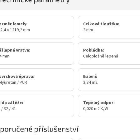
ozměr lamely:
Celková tloušťka:
2,4 × 1219,2 mm
2 mm
ášlapná vrstva:
Pokládka:
,4 mm
Celoplošně lepená
ovrchová úprava:
Balení:
lyuretan / PUR
3,34 m2
řída zátěže:
Tepelný odpor:
 / 32 / 41
0,020 m2 K/W
poručené příslušenství