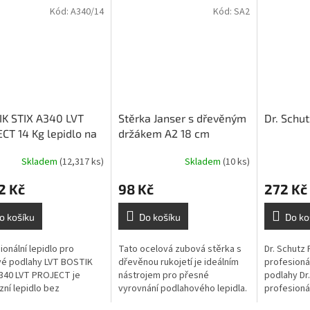
Kód:
A340/14
Kód:
SA2
IK STIX A340 LVT
Stěrka Janser s dřevěným
Dr. Schut
CT 14 Kg lepidlo na
držákem A2 18 cm
Skladem
(12,317 ks)
Skladem
(10 ks)
2 Kč
98 Kč
272 Kč
o košíku
Do košíku
Do ko
ionální lepidlo pro
Tato ocelová zubová stěrka s
Dr. Schutz 
vé podlahy LVT BOSTIK
dřevěnou rukojetí je ideálním
profesioná
340 LVT PROJECT je
nástrojem pro přesné
podlahy Dr.
zní lepidlo bez
vyrovnání podlahového lepidla.
profesionál
štědel určené pro
Je vyrobena z pevné ocelové
určený pro