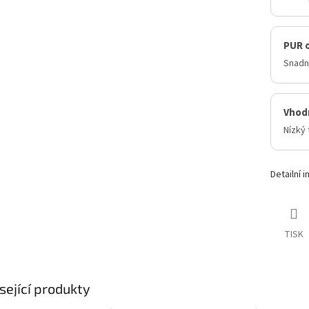
PUR 
Snadná
Vhod
Nízký 
Detailní 
TISK
sející produkty