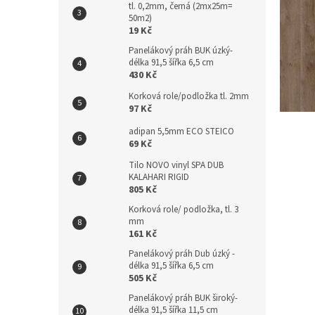
tl. 0,2mm, černá (2mx25m=
n
50m2)
e
19 Kč
l
Panelákový práh BUK úzký-
délka 91,5 šířka 6,5 cm
430 Kč
Korková role/podložka tl. 2mm
97 Kč
adipan 5,5mm ECO STEICO
69 Kč
Tilo NOVO vinyl SPA DUB
KALAHARI RIGID
805 Kč
Korková role/ podložka, tl. 3
mm
161 Kč
Panelákový práh Dub úzký -
délka 91,5 šířka 6,5 cm
505 Kč
Panelákový práh BUK široký-
délka 91,5 šířka 11,5 cm