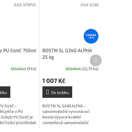
Kód:
075PUC
Kód:
G340
1 016 Kč
–0 %
z PU čistič 750ml
BOSTIK SL G340 ALPHA
25 kg
Další
produkt
Skladem
(9 ks)
Skladem
(22,75 ks)
1 007 Kč
šíku
Do košíku
PU čistič –
BOSTIK SL G340 ALPHA –
lní péče o PU
samonivelační vyrovnávací
 Schutz PU čistič je
hmota Vysoce kvalitní
ní čisticí prostředek
cementová samonivelační
 pravidelnou údržbu
hmota určená pro vyrovnání