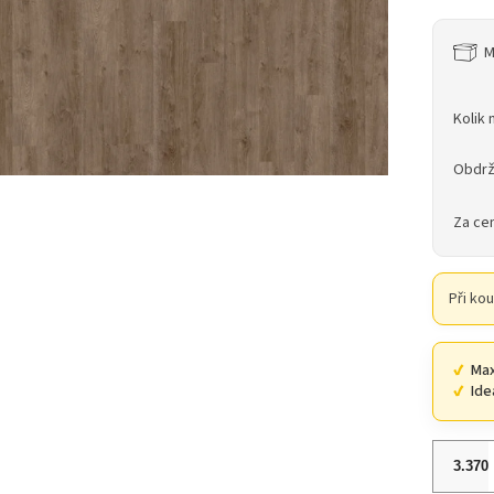
M
Kolik 
Obdrž
Za ce
Při ko
Max
Ide