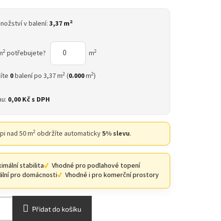
2
nožství v balení:
3,37 m
2
2
m
potřebujete?
m
2
2
íte
0
balení po 3,37 m
(
0.000
m
)
nu:
0,00 Kč
s DPH
2
upi nad 50 m
obdržíte automaticky
5% slevu
.
imální stabilita
Vhodné pro podlahové topení
ální pro domácnosti
Vhodné i pro komerční prostory
Přidat do košíku