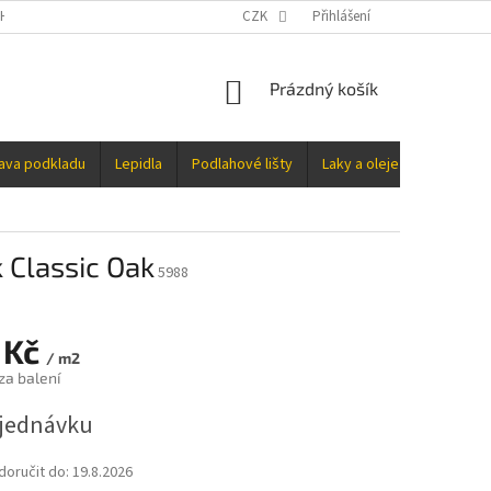
H ÚDAJŮ
CZK
Přihlášení
NÁKUPNÍ
Prázdný košík
KOŠÍK
rava podkladu
Lepidla
Podlahové lišty
Laky a oleje
Doplňky
 Classic Oak
5988
 Kč
/ m2
za balení
jednávku
oručit do:
19.8.2026