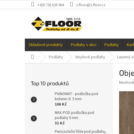
Přejít
+420 736 626 964
z-floor@z-floor.cz
na
obsah
Skladové produkty
Podlahy v akci
Podlahy
Kor
Domů
Podlahy
Vinylové podlahy
Lepený vi
P
Obje
o
s
Průměr
Neohod
Top 10 produktů
t
hodnoce
r
produkt
PIANOMAT - podložka pod
a
koberec tl. 5 mm
je
106 Kč
0,0
n
z
n
MAX-POD podložka pod
5
podlahy 5 mm
í
hvězdič
31 Kč
p
a
Paroizolační fólie pod podlahy,