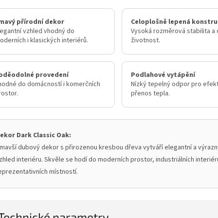
mavý přírodní dekor
Celoplošně lepená konstr
legantní vzhled vhodný do
Vysoká rozměrová stabilita a 
oderních i klasických interiérů.
životnost.
oděodolné provedení
Podlahové vytápění
hodné do domácností i komerčních
Nízký tepelný odpor pro efekt
rostor.
přenos tepla.
ekor Dark Classic Oak:
mavší dubový dekor s přirozenou kresbou dřeva vytváří elegantní a výrazn
zhled interiéru. Skvěle se hodí do moderních prostor, industriálních interiérů
eprezentativních místností.
Technické parametry