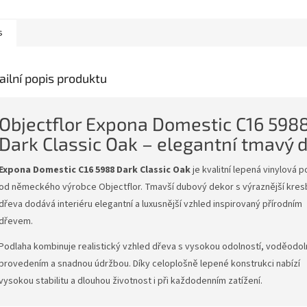
ošné lepení vinylových
konstrukce, která zajišťuje
podlah s p
LVT. Nabízí...
dlouhou...
(PU/PUR)...
s
ailní popis produktu
Objectflor Expona Domestic C16 598
Dark Classic Oak – elegantní tmavý 
Expona Domestic C16 5988 Dark Classic Oak
je kvalitní lepená vinylová 
od německého výrobce Objectflor. Tmavší dubový dekor s výraznější kre
dřeva dodává interiéru elegantní a luxusnější vzhled inspirovaný přírodním
dřevem.
Podlaha kombinuje realistický vzhled dřeva s vysokou odolností, voděodo
provedením a snadnou údržbou. Díky celoplošně lepené konstrukci nabízí
vysokou stabilitu a dlouhou životnost i při každodenním zatížení.