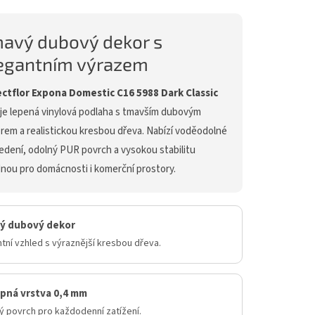
avý dubový dekor s
egantním výrazem
ctflor Expona Domestic C16 5988 Dark Classic
je lepená vinylová podlaha s tmavším dubovým
rem a realistickou kresbou dřeva. Nabízí voděodolné
edení, odolný PUR povrch a vysokou stabilitu
nou pro domácnosti i komerční prostory.
ý dubový dekor
tní vzhled s výraznější kresbou dřeva.
pná vrstva 0,4 mm
ý povrch pro každodenní zatížení.