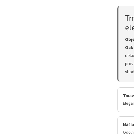
Tm
el
Obje
Oak
deko
prov
vhod
Tmav
Elegan
Nášla
Odoln