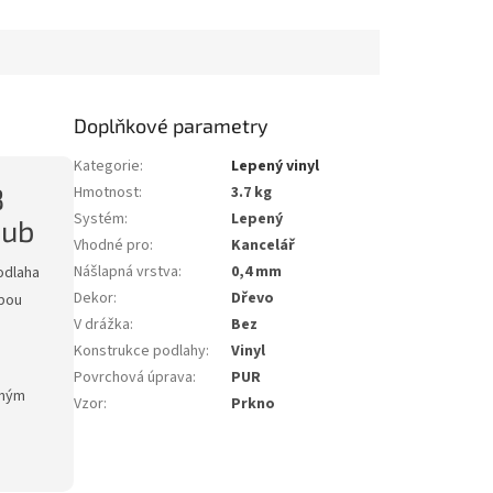
olyuretanovou
podlah před pokládkou
podlahových krytin. Vyniká...
Doplňkové parametry
Kategorie
:
Lepený vinyl
8
Hmotnost
:
3.7 kg
Systém
:
Lepený
dub
Vhodné pro
:
Kancelář
Nášlapná vrstva
:
0,4 mm
podlaha
Dekor
:
Dřevo
sbou
V drážka
:
Bez
Konstrukce podlahy
:
Vinyl
Povrchová úprava
:
PUR
lným
Vzor
:
Prkno