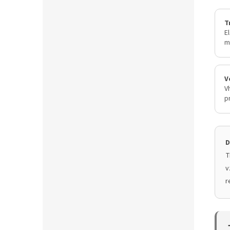
T
E
m
V
V
p
D
T
v
r