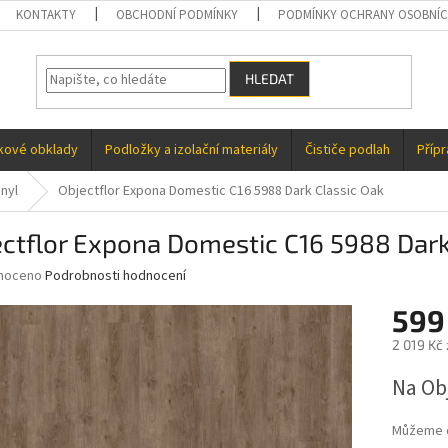
KONTAKTY
OBCHODNÍ PODMÍNKY
PODMÍNKY OCHRANY OSOBNÍC
HLEDAT
kové obklady
Podložky a izolační materiály
Čističe podlah
Příp
nyl
Objectflor Expona Domestic C16 5988 Dark Classic Oak
ctflor Expona Domestic C16 5988 Dark
né
noceno
Podrobnosti hodnocení
ní
599
u
2 019 Kč 
Měrná
Na Ob
cena:
ek.
Můžeme d