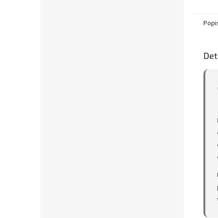
celopl
podlah 
Popi
Det