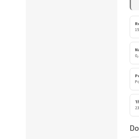
R
15
N
0
P
Po
T
23
Do