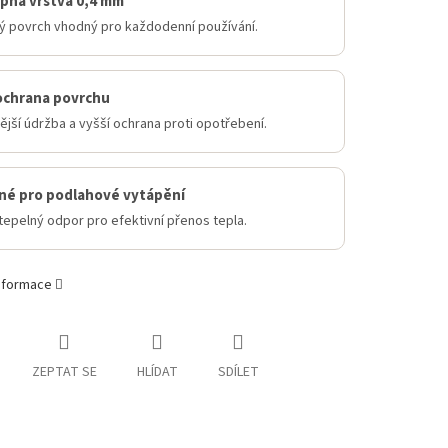
pná vrstva 0,4 mm
ý povrch vhodný pro každodenní používání.
ochrana povrchu
jší údržba a vyšší ochrana proti opotřebení.
né pro podlahové vytápění
tepelný odpor pro efektivní přenos tepla.
informace
ZEPTAT SE
HLÍDAT
SDÍLET