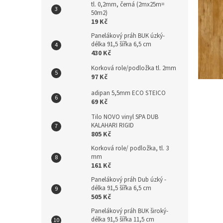
tl. 0,2mm, černá (2mx25m=
n
50m2)
e
19 Kč
l
Panelákový práh BUK úzký-
délka 91,5 šířka 6,5 cm
430 Kč
Korková role/podložka tl. 2mm
97 Kč
adipan 5,5mm ECO STEICO
69 Kč
Tilo NOVO vinyl SPA DUB
KALAHARI RIGID
805 Kč
Korková role/ podložka, tl. 3
mm
161 Kč
Panelákový práh Dub úzký -
délka 91,5 šířka 6,5 cm
505 Kč
Panelákový práh BUK široký-
délka 91,5 šířka 11,5 cm