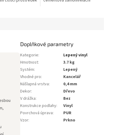
ní čisticí prostředek
cementová samonivelační
 pravidelnou údržbu
hmota určená pro vyrovnání
olyuretanovou
podlah před pokládkou
podlahových krytin. Vyniká...
Doplňkové parametry
Kategorie
:
Lepený vinyl
Hmotnost
:
3.7 kg
Systém
:
Lepený
Vhodné pro
:
Kancelář
Nášlapná vrstva
:
0,4 mm
Dekor
:
Dřevo
V drážka
:
Bez
resbou
Konstrukce podlahy
:
Vinyl
m,
Povrchová úprava
:
PUR
Vzor
:
Prkno
u
ní