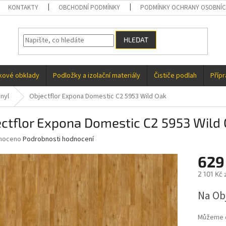
KONTAKTY
OBCHODNÍ PODMÍNKY
PODMÍNKY OCHRANY OSOBNÍC
HLEDAT
kové obklady
Podložky a izolační materiály
Čističe podlah
Příp
nyl
Objectflor Expona Domestic C2 5953 Wild Oak
ctflor Expona Domestic C2 5953 Wild
né
noceno
Podrobnosti hodnocení
ní
629
u
2 101 Kč 
Měrná
Na Ob
cena:
ek.
Můžeme d