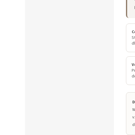
C
S
d
V
P
d
D
W
v
d