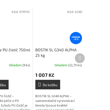
Kód:
075PUC
Kód:
G340
1 016 Kč
–0 %
z PU čistič 750ml
BOSTIK SL G340 ALPHA
25 kg
Další
produkt
Skladem
(9 ks)
Skladem
(22,75 ks)
1 007 Kč
šíku
Do košíku
PU čistič –
BOSTIK SL G340 ALPHA –
lní péče o PU
samonivelační vyrovnávací
 Schutz PU čistič je
hmota Vysoce kvalitní