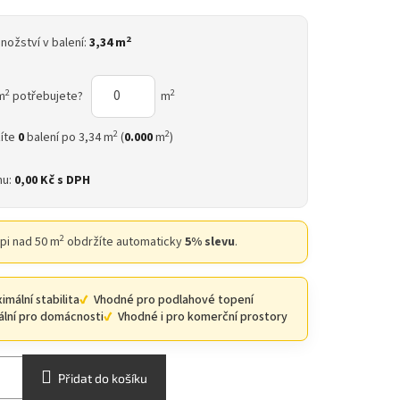
2
nožství v balení:
3,34 m
2
2
m
potřebujete?
m
2
2
íte
0
balení po 3,34 m
(
0.000
m
)
nu:
0,00 Kč
s DPH
2
upi nad 50 m
obdržíte automaticky
5% slevu
.
imální stabilita
Vhodné pro podlahové topení
ální pro domácnosti
Vhodné i pro komerční prostory
Přidat do košíku