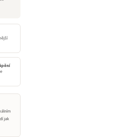
ější
ápění
je
kálním
í jak