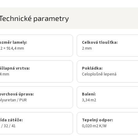
Technické parametry
ozměr lamely:
Celková tloušťka:
2 × 914,4 mm
2 mm
ášlapná vrstva:
Pokládka:
,4 mm
Celoplošně lepená
ovrchová úprava:
Balení:
lyuretan / PUR
3,34 m2
řída zátěže:
Tepelný odpor:
 / 32 / 41
0,020 m2 K/W