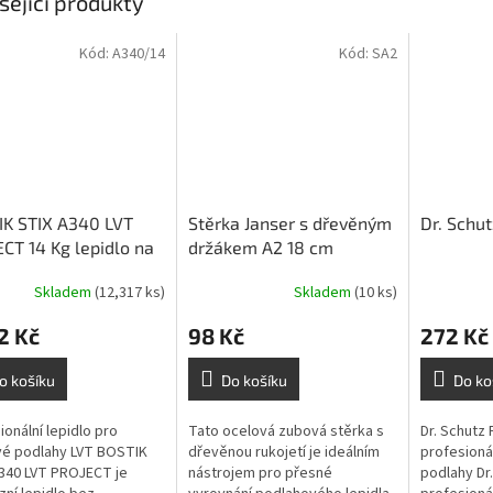
sející produkty
Kód:
A340/14
Kód:
SA2
IK STIX A340 LVT
Stěrka Janser s dřevěným
Dr. Schut
CT 14 Kg lepidlo na
držákem A2 18 cm
Skladem
(12,317 ks)
Skladem
(10 ks)
2 Kč
98 Kč
272 Kč
o košíku
Do košíku
Do ko
ionální lepidlo pro
Tato ocelová zubová stěrka s
Dr. Schutz 
vé podlahy LVT BOSTIK
dřevěnou rukojetí je ideálním
profesioná
340 LVT PROJECT je
nástrojem pro přesné
podlahy Dr.