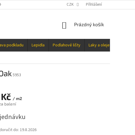
H ÚDAJŮ
CZK
Přihlášení
NÁKUPNÍ
Prázdný košík
KOŠÍK
rava podkladu
Lepidla
Podlahové lišty
Laky a oleje
Doplňky
 Oak
5953
 Kč
/ m2
za balení
jednávku
oručit do:
19.8.2026