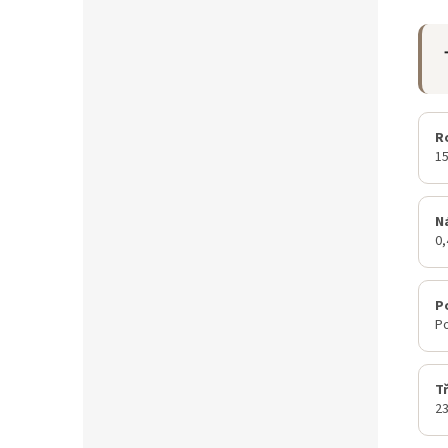
R
15
N
0
P
Po
T
23