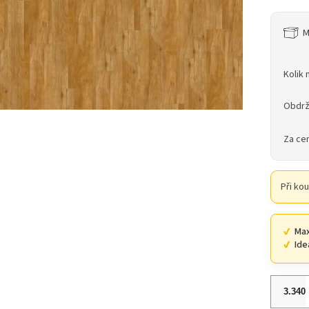
M
Kolik 
Obdrž
Za ce
Při ko
Max
Ide