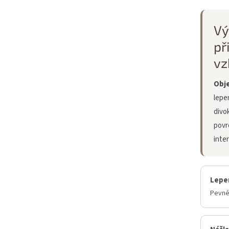
Vý
př
vz
Obje
lepe
divo
povr
inter
Lepen
Pevné 