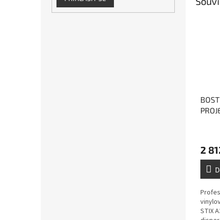
Souvi
BOST
PROJE
vinyl
2 81
D
Profes
vinylo
STIX A