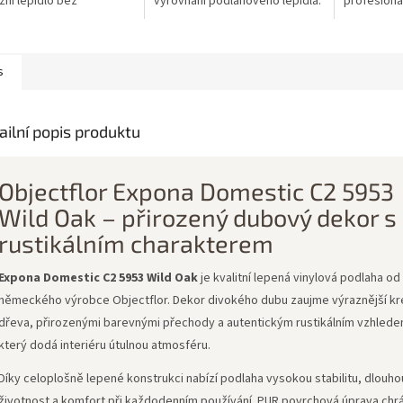
zní lepidlo bez
vyrovnání podlahového lepidla.
profesionál
štědel určené pro
Je vyrobena z pevné ocelové
určený pro
ošné lepení vinylových
konstrukce, která zajišťuje
podlah s p
LVT. Nabízí...
dlouhou...
(PU/PUR)...
s
ailní popis produktu
Objectflor Expona Domestic C2 5953
Wild Oak – přirozený dubový dekor s
rustikálním charakterem
Expona Domestic C2 5953 Wild Oak
je kvalitní lepená vinylová podlaha od
německého výrobce Objectflor. Dekor divokého dubu zaujme výraznější k
dřeva, přirozenými barevnými přechody a autentickým rustikálním vzhlede
který dodá interiéru útulnou atmosféru.
Díky celoplošně lepené konstrukci nabízí podlaha vysokou stabilitu, dlouho
životnost a komfort při každodenním používání. PUR povrchová úprava chrá