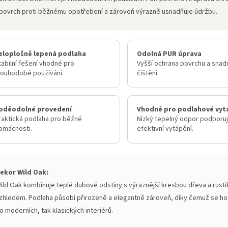
povrch proti běžnému opotřebení a zároveň výrazně usnadňuje údržbu.
eloplošně lepená podlaha
Odolná PUR úprava
tabilní řešení vhodné pro
Vyšší ochrana povrchu a snadn
louhodobé používání.
čištění.
oděodolné provedení
Vhodné pro podlahové vyt
raktická podlaha pro běžné
Nízký tepelný odpor podporu
omácnosti.
efektivní vytápění.
ekor Wild Oak:
ild Oak kombinuje teplé dubové odstíny s výraznější kresbou dřeva a rusti
zhledem. Podlaha působí přirozeně a elegantně zároveň, díky čemuž se hod
o moderních, tak klasických interiérů.