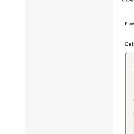
disper
rozpou
celopl
podlah 
Popi
Det