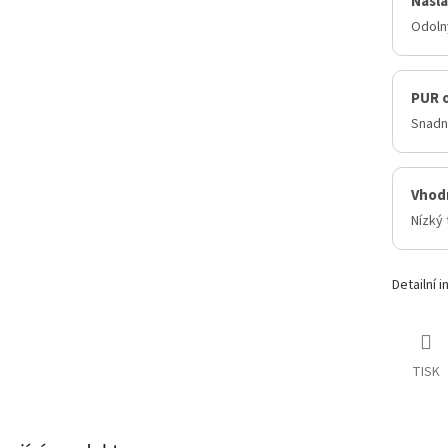
Nášla
Odoln
PUR 
Snadně
Vhod
Nízký 
Detailní 
TISK