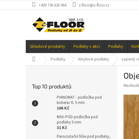
Přejít
+420 736 626 964
z-floor@z-floor.cz
na
obsah
Skladové produkty
Podlahy v akci
Podlahy
Kor
Domů
Podlahy
Vinylové podlahy
Lepený vi
P
Obje
o
s
Průměr
Neohod
Top 10 produktů
t
hodnoce
r
produkt
PIANOMAT - podložka pod
a
koberec tl. 5 mm
je
106 Kč
0,0
n
z
n
MAX-POD podložka pod
5
podlahy 5 mm
í
hvězdič
31 Kč
p
a
Paroizolační fólie pod podlahy,