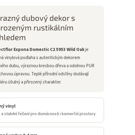
razný dubový dekor s
irozeným rustikálním
hledem
ctflor Expona Domestic C2 5953 Wild Oak
je
ná vinylová podlaha s autentickým dekorem
kého dubu, výraznou kresbou dřeva a odolnou PUR
chovou úpravou. Teplé přírodní odstíny dodávají
iéru útulný a přirozený charakter.
ý vinyl
a stabilní řešení pro domácnosti i komerční prostory.