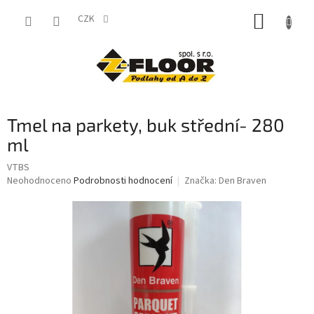
Přejít
NÁKUP
na
CZK
obsah
KOŠÍK
Tmel na parkety, buk střední- 280
ml
VTBS
Průměrné
Neohodnoceno
Podrobnosti hodnocení
Značka:
Den Braven
hodnocení
produktu
je
0,0
z
5
hvězdiček.