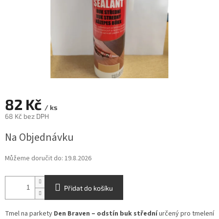
82 Kč
/ ks
68 Kč bez DPH
Měrná
Na Objednávku
cena:
Můžeme doručit do:
19.8.2026
Přidat do košíku
Tmel na parkety
Den Braven – odstín buk střední
určený pro tmelení