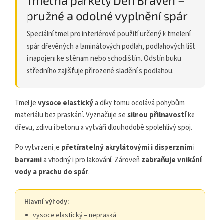
Tmel na parkety Den Braven –
pružné a odolné vyplnění spár
Speciální tmel pro interiérové použití určený k tmelení
spár dřevěných a laminátových podlah, podlahových lišt
i napojení ke stěnám nebo schodištím. Odstín buku
středního zajišťuje přirozené sladění s podlahou.
Tmel je
vysoce elastický
a díky tomu odolává pohybům
materiálu bez praskání. Vyznačuje se
silnou přilnavostí
ke
dřevu, zdivu i betonu a vytváří dlouhodobě spolehlivý spoj.
Po vytvrzení je
přetíratelný akrylátovými i disperzními
barvami
a vhodný i pro lakování. Zároveň
zabraňuje vnikání
vody a prachu do spár
.
Hlavní výhody:
vysoce elastický – nepraská