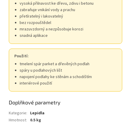
vysoká přilnavost ke dřevu, zdivu i betonu
zabraňuje vnikání vody a prachu
přetíratelný i lakovatelný
bez rozpouštědel
mrazuvzdorný a nezpůsobuje korozi
snadná aplikace
Použití:
tmelení spár parket a dřevěných podlah
spáry u podlahových lišt
napojení podlahy ke stěnám a schodištím
interiérové použití
Doplňkové parametry
Kategorie
:
Lepidla
Hmotnost
:
0.5 kg