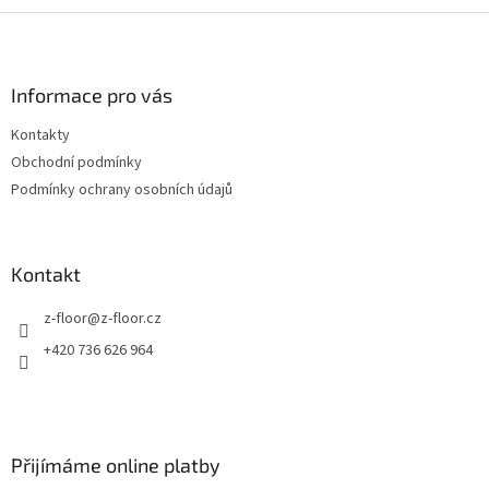
Z
á
p
a
Informace pro vás
t
Kontakty
í
Obchodní podmínky
Podmínky ochrany osobních údajů
Kontakt
z-floor
@
z-floor.cz
+420 736 626 964
Přijímáme online platby