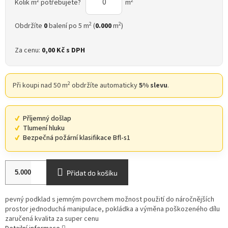
2
2
Kolik m
potřebujete?
m
2
2
Obdržíte
0
balení po 5 m
(
0.000
m
)
Za cenu:
0,00 Kč
s DPH
2
Při koupi nad 50 m
obdržíte automaticky
5% slevu
.
Příjemný došlap
Tlumení hluku
Bezpečná požární klasifikace Bfl-s1
Přidat do košíku
pevný podklad s jemným povrchem možnost použití do náročnějších
prostor jednoduchá manipulace, pokládka a výměna poškozeného dílu
zaručená kvalita za super cenu