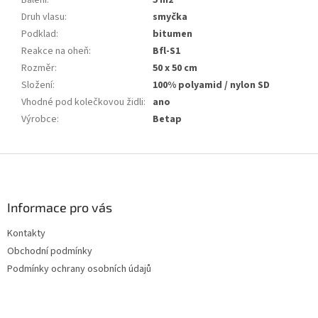
Balení
:
5 m2
Druh vlasu
:
smyčka
Podklad
:
bitumen
Reakce na oheň
:
Bfl-S1
Rozměr
:
50 x 50 cm
Složení
:
100% polyamid / nylon SD
Vhodné pod kolečkovou židli
:
ano
Výrobce
:
Betap
Z
á
p
a
Informace pro vás
t
Kontakty
í
Obchodní podmínky
Podmínky ochrany osobních údajů