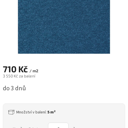
710 Kč
/ m2
3 550 Kč za balení
Měrná
do 3 dnů
cena:
2
Množství v balení:
5 m