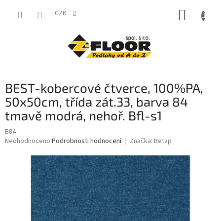
Přejít
NÁKUP
na
CZK
obsah
KOŠÍK
BEST-kobercové čtverce, 100%PA,
50x50cm, třída zát.33, barva 84
tmavě modrá, nehoř. Bfl-s1
B84
Průměrné
Neohodnoceno
Podrobnosti hodnocení
Značka:
Betap
hodnocení
produktu
je
0,0
z
5
hvězdiček.