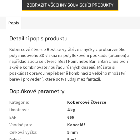
ZOBRAZIT VŠECHNY SOUVISEJÍCÍ PRODUKTY
Popis
Detailní popis produktu
Kobercové čtverce Best se vyrábí ze smyčky z probarveného
polyamidového SD vlákna na polyflexovém podkladu (bitumen) a
například spolu se čtverci Best Point nebo Bari a Bari Lines tvoří
skvěle kombinovatelnou řadu různých dezénů. Můžete si
poskládat opravdu nepřeberně kombinací z velkého množství
barev i provedení, které sotva udají mez fantazii.
Doplňkové parametry
Kategorie
:
Kobercové čtverce
Hmotnost
:
4 kg
EAN
:
666
Vhodné pro
:
Kancelář
Celková výška
:
5 mm