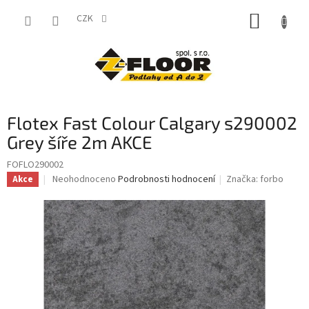
Přejít
NÁKUP
na
CZK
obsah
KOŠÍK
Flotex Fast Colour Calgary s290002
Grey šíře 2m AKCE
FOFLO290002
Průměrné
Neohodnoceno
Podrobnosti hodnocení
Značka:
forbo
Akce
hodnocení
produktu
je
0,0
z
5
hvězdiček.