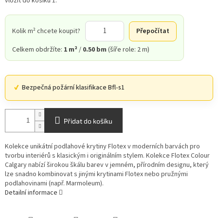
vložit do košíku 1.
Kolik m² chcete koupit?
Přepočítat
Celkem obdržíte:
1 m²
/
0.50 bm
(šíře role: 2 m)
Bezpečná požární klasifikace Bfl-s1
Přidat do košíku
Kolekce unikátní podlahové krytiny Flotex v moderních barvách pro
tvorbu interiérů s klasickým i originálním stylem. Kolekce Flotex Colour
Calgary nabízí širokou škálu barev v jemném, přírodním designu, který
lze snadno kombinovat s jinými krytinami Flotex nebo pružnými
podlahovinami (např. Marmoleum).
Detailní informace