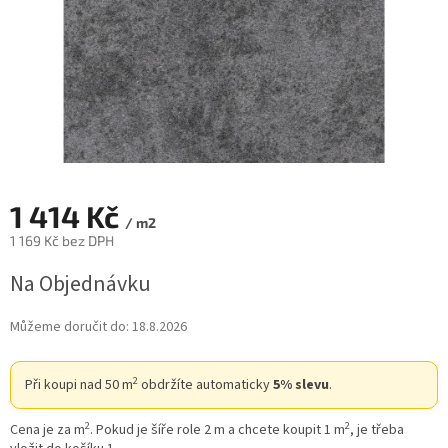
1 414 Kč
/ m2
1 169 Kč bez DPH
Měrná
Na Objednávku
cena:
Můžeme doručit do:
18.8.2026
2
Při koupi nad 50 m
obdržíte automaticky
5% slevu
.
2
2
Cena je za m
. Pokud je šíře role 2 m a chcete koupit 1 m
, je třeba