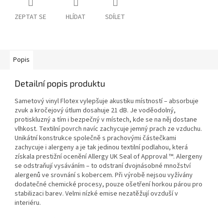
ZEPTAT SE
HLÍDAT
SDÍLET
Popis
Detailní popis produktu
Sametový vinyl Flotex vylepšuje akustiku místností – absorbuje
zvuk a kročejový útlum dosahuje 21 dB. Je voděodolný,
protiskluzný a tím i bezpečný v místech, kde se na něj dostane
vlhkost. Textilní povrch navíc zachycuje jemný prach ze vzduchu.
Unikátní konstrukce společně s prachovými částečkami
zachycuje i alergeny a je tak jedinou textilní podlahou, která
získala prestižní ocenění Allergy UK Seal of Approval ™. Alergeny
se odstraňují vysáváním – to odstraní dvojnásobné množství
alergenů ve srovnání s kobercem. Při výrobě nejsou vyžívány
dodatečné chemické procesy, pouze ošetření horkou párou pro
stabilizaci barev. Velmi nízké emise nezatěžují ovzduší v
interiéru.