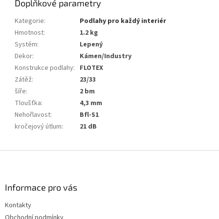
Doplňkové parametry
Kategorie
:
Podlahy pro každý interiér
Hmotnost
:
1.2 kg
Systém
:
Lepený
Dekor
:
Kámen/Industry
Konstrukce podlahy
:
FLOTEX
Zátěž
:
23/33
šíře
:
2 bm
Tloušťka
:
4,3 mm
Nehořlavost
:
Bfl-S1
kročejový útlum
:
21 dB
Z
á
p
a
Informace pro vás
t
Kontakty
í
Obchodní podmínky