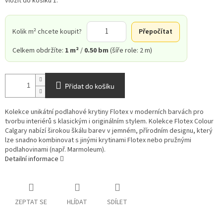
vložit do košíku 1.
Kolik m² chcete koupit?
Přepočítat
Celkem obdržíte:
1 m²
/
0.50 bm
(šíře role: 2 m)
Přidat do košíku
Kolekce unikátní podlahové krytiny Flotex v moderních barvách pro
tvorbu interiérů s klasickým i originálním stylem. Kolekce Flotex Colour
Calgary nabízí širokou škálu barev v jemném, přírodním designu, který
lze snadno kombinovat s jinými krytinami Flotex nebo pružnými
podlahovinami (např. Marmoleum).
Detailní informace
ZEPTAT SE
HLÍDAT
SDÍLET