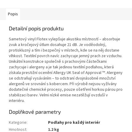
Popis
Detailní popis produktu
Sametový vinyl Flotex vylepšuje akustiku místností – absorbuje
zvuk a kročejový útlum dosahuje 21 dB. Je voděodolný,
protiskluzný a tím i bezpečný v místech, kde se na něj dostane
vlhkost. Textilní povrch navíc zachycuje jemný prach ze vzduchu.
Unikátní konstrukce společně s prachovými částečkami
zachycuje i alergeny a je tak jedinou textilní podlahou, která
získala prestižní ocenění Allergy UK Seal of Approval ™. Alergeny
se odstraňují vysáváním – to odstraní dvojnásobné množství
alergenů ve srovnání s kobercem. Při výrobě nejsou vyžívány
dodatečné chemické procesy, pouze ošetření horkou párou pro
stabilizaci barev. Velmi nízké emise nezatěžují ovzduší v
interiéru.
Doplňkové parametry
Kategorie
:
Podlahy pro každý interiér
Hmotnost
:
1.2 kg