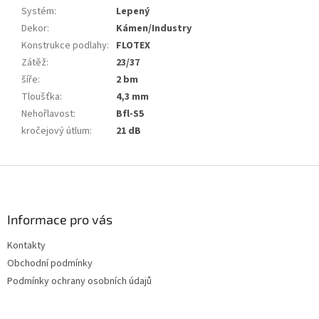
Systém
:
Lepený
Dekor
:
Kámen/Industry
Konstrukce podlahy
:
FLOTEX
Zátěž
:
23/37
šíře
:
2 bm
Tloušťka
:
4,3 mm
Nehořlavost
:
Bfl-S5
kročejový útlum
:
21 dB
Z
á
p
a
Informace pro vás
t
Kontakty
í
Obchodní podmínky
Podmínky ochrany osobních údajů