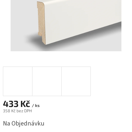
433 Kč
/ ks
358 Kč bez DPH
Měrná
Na Objednávku
cena: