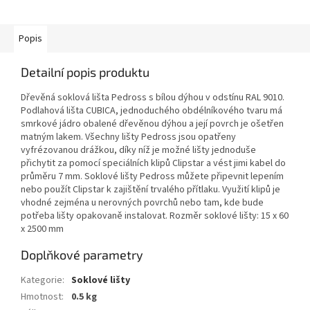
Popis
Detailní popis produktu
Dřevěná soklová lišta Pedross s bílou dýhou v odstínu RAL 9010.
Podlahová lišta CUBICA, jednoduchého obdélníkového tvaru má
smrkové jádro obalené dřevěnou dýhou a její povrch je ošetřen
matným lakem. Všechny lišty Pedross jsou opatřeny
vyfrézovanou drážkou, díky níž je možné lišty jednoduše
přichytit za pomocí speciálních klipů Clipstar a vést jimi kabel do
průměru 7 mm. Soklové lišty Pedross můžete připevnit lepením
nebo použít Clipstar k zajištění trvalého přítlaku. Využití klipů je
vhodné zejména u nerovných povrchů nebo tam, kde bude
potřeba lišty opakovaně instalovat. Rozměr soklové lišty: 15 x 60
x 2500 mm
Doplňkové parametry
Kategorie
:
Soklové lišty
Hmotnost
:
0.5 kg