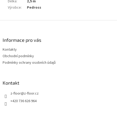
Délka
:
2,5 m
Výrobce
:
Pedross
Z
á
p
a
Informace pro vás
t
Kontakty
í
Obchodní podmínky
Podmínky ochrany osobních údajů
Kontakt
z-floor
@
z-floor.cz
+420 736 626 964