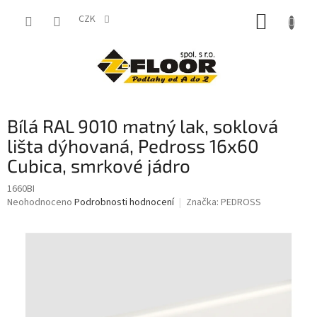
Přejít
NÁKUP
na
CZK
obsah
KOŠÍK
Bílá RAL 9010 matný lak, soklová
lišta dýhovaná, Pedross 16x60
Cubica, smrkové jádro
1660BI
Průměrné
Neohodnoceno
Podrobnosti hodnocení
Značka:
PEDROSS
hodnocení
produktu
je
0,0
z
5
hvězdiček.