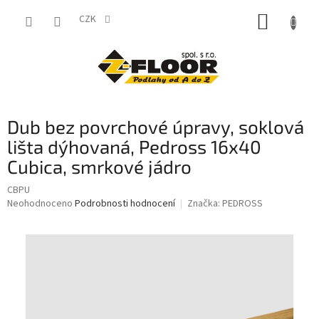
Přejít
NÁKUP
na
CZK
obsah
KOŠÍK
Dub bez povrchové úpravy, soklová
lišta dýhovaná, Pedross 16x40
Cubica, smrkové jádro
CBPU
Průměrné
Neohodnoceno
Podrobnosti hodnocení
Značka:
PEDROSS
hodnocení
produktu
je
0,0
z
5
hvězdiček.