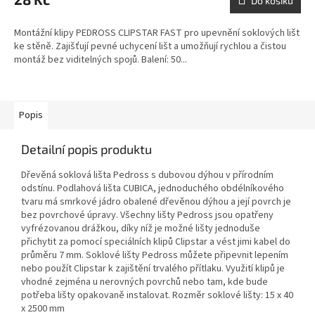
Do košíku
Montážní klipy PEDROSS CLIPSTAR FAST pro upevnění soklových lišt
ke stěně. Zajišťují pevné uchycení lišt a umožňují rychlou a čistou
montáž bez viditelných spojů. Balení: 50...
Popis
Detailní popis produktu
Dřevěná soklová lišta Pedross s dubovou dýhou v přírodním
odstínu. Podlahová lišta CUBICA, jednoduchého obdélníkového
tvaru má smrkové jádro obalené dřevěnou dýhou a její povrch je
bez povrchové úpravy. Všechny lišty Pedross jsou opatřeny
vyfrézovanou drážkou, díky níž je možné lišty jednoduše
přichytit za pomocí speciálních klipů Clipstar a vést jimi kabel do
průměru 7 mm. Soklové lišty Pedross můžete připevnit lepením
nebo použít Clipstar k zajištění trvalého přítlaku. Využití klipů je
vhodné zejména u nerovných povrchů nebo tam, kde bude
potřeba lišty opakovaně instalovat. Rozměr soklové lišty: 15 x 40
x 2500 mm