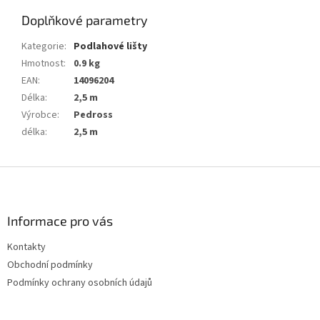
Doplňkové parametry
Kategorie
:
Podlahové lišty
Hmotnost
:
0.9 kg
EAN
:
14096204
Délka
:
2,5 m
Výrobce
:
Pedross
délka
:
2,5 m
Z
á
p
a
Informace pro vás
t
Kontakty
í
Obchodní podmínky
Podmínky ochrany osobních údajů