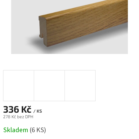
336 Kč
/ KS
278 Kč bez DPH
Měrná
Skladem
(6 KS)
cena: