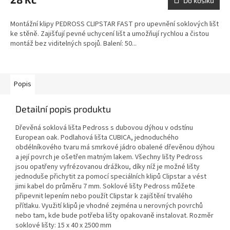
Do košíku
Montážní klipy PEDROSS CLIPSTAR FAST pro upevnění soklových lišt
ke stěně. Zajišťují pevné uchycení lišt a umožňují rychlou a čistou
montáž bez viditelných spojů. Balení: 50...
Popis
Detailní popis produktu
Dřevěná soklová lišta Pedross s dubovou dýhou v odstínu
European oak. Podlahová lišta CUBICA, jednoduchého
obdélníkového tvaru má smrkové jádro obalené dřevěnou dýhou
a její povrch je ošetřen matným lakem. Všechny lišty Pedross
jsou opatřeny vyfrézovanou drážkou, díky níž je možné lišty
jednoduše přichytit za pomocí speciálních klipů Clipstar a vést
jimi kabel do průměru 7 mm. Soklové lišty Pedross můžete
připevnit lepením nebo použít Clipstar k zajištění trvalého
přítlaku. Využití klipů je vhodné zejména u nerovných povrchů
nebo tam, kde bude potřeba lišty opakovaně instalovat. Rozměr
soklové lišty: 15 x 40 x 2500 mm