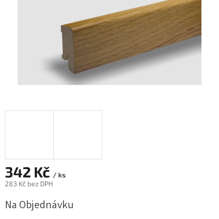
342 Kč
/ ks
283 Kč bez DPH
Měrná
Na Objednávku
cena: