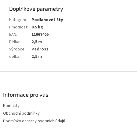
Doplňkové parametry
Kategorie
:
Podlahové lišty
Hmotnost
:
0.5 kg
EAN
:
11067405
Délka
:
2,5 m
Výrobce
:
Pedross
délka
:
2,5 m
Z
á
p
a
Informace pro vás
t
Kontakty
í
Obchodní podmínky
Podmínky ochrany osobních údajů