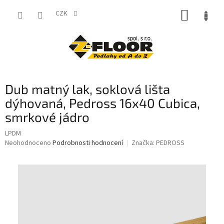
Přejít
NÁKUP
na
CZK
obsah
KOŠÍK
Dub matný lak, soklová lišta
dýhovaná, Pedross 16x40 Cubica,
smrkové jádro
LPDM
Průměrné
Neohodnoceno
Podrobnosti hodnocení
Značka:
PEDROSS
hodnocení
produktu
je
0,0
z
5
hvězdiček.