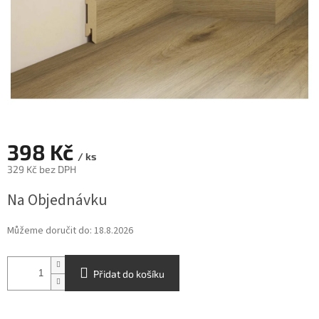
398 Kč
/ ks
329 Kč bez DPH
Měrná
Na Objednávku
cena:
Můžeme doručit do:
18.8.2026
Přidat do košíku