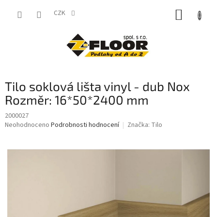
Přejít
NÁKUP
na
CZK
obsah
KOŠÍK
Tilo soklová lišta vinyl - dub Nox
Rozměr: 16*50*2400 mm
2000027
Průměrné
Neohodnoceno
Podrobnosti hodnocení
Značka:
Tilo
hodnocení
produktu
je
0,0
z
5
hvězdiček.