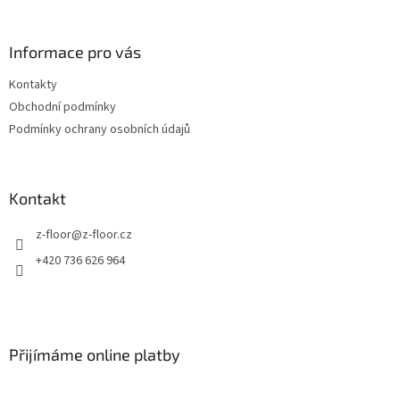
á
p
a
Informace pro vás
t
Kontakty
í
Obchodní podmínky
Podmínky ochrany osobních údajů
Kontakt
z-floor
@
z-floor.cz
+420 736 626 964
Přijímáme online platby