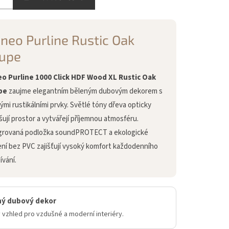
neo Purline Rustic Oak
upe
o Purline 1000 Click HDF Wood XL Rustic Oak
pe
zaujme elegantním běleným dubovým dekorem s
ými rustikálními prvky. Světlé tóny dřeva opticky
šují prostor a vytvářejí příjemnou atmosféru.
grovaná podložka soundPROTECT a ekologické
ení bez PVC zajišťují vysoký komfort každodenního
ívání.
ný dubový dekor
 vzhled pro vzdušné a moderní interiéry.