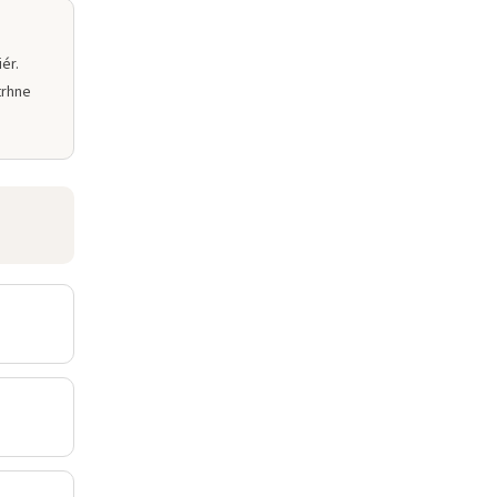
ér.
trhne