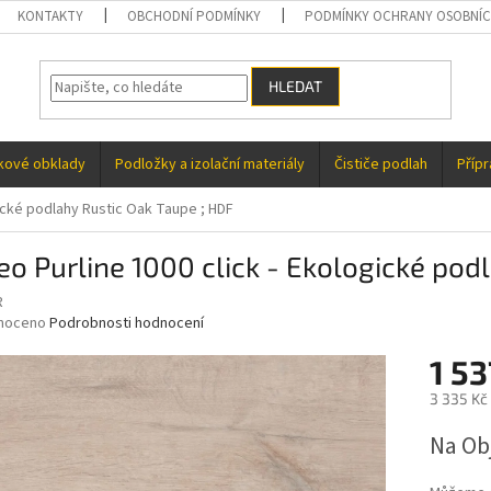
KONTAKTY
OBCHODNÍ PODMÍNKY
PODMÍNKY OCHRANY OSOBNÍC
HLEDAT
kové obklady
Podložky a izolační materiály
Čističe podlah
Příp
gické podlahy Rustic Oak Taupe ; HDF
o Purline 1000 click - Ekologické pod
R
né
noceno
Podrobnosti hodnocení
ní
1 5
u
3 335 Kč 
Měrná
Na Ob
cena:
ek.