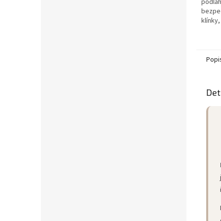
podlah
bezpe
klínky
stahov
laminá
Popi
Det