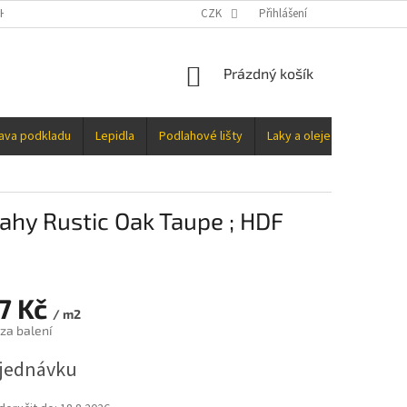
H ÚDAJŮ
CZK
Přihlášení
NÁKUPNÍ
Prázdný košík
KOŠÍK
rava podkladu
Lepidla
Podlahové lišty
Laky a oleje
Doplňky
lahy Rustic Oak Taupe ; HDF
37 Kč
/ m2
za balení
jednávku