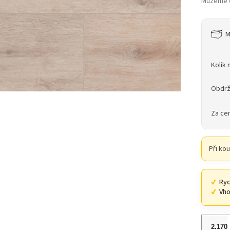
Můžeme d
M
Kolik 
Obdrž
Za ce
Při ko
Ryc
Vho