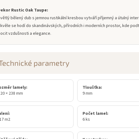
Dekor Rustic Oak Taupe:
větlý bělený dub s jemnou rustikální kresbou vytváří příjemný a útulný interi
kvěle se hodí do skandinávských, přírodních i moderních prostor, kde pod
ocit vzdušnosti a elegance.
Technické parametry
ozměr lamely:
Tloušťka:
520 × 238 mm
9 mm
lení:
Počet lamel:
,17 m2
6 ks