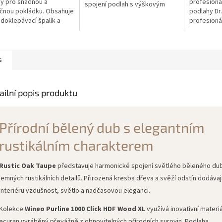
y pro snadnou a
profesioná
spojení podlah s výškovým
čnou pokládku. Obsahuje
podlahy Dr.
rozdílem do 10 mm. Délka 93
, doklepávací špalík a
profesionál
cm.
ací hák. Ideální pro
určený pro
tové i vinylové podlahy.
podlah s p
(PU/PUR)...
s
ailní popis produktu
Přírodní bělený dub s elegantním
rustikálním charakterem
Rustic Oak Taupe
představuje harmonické spojení světlého běleného du
jemných rustikálních detailů. Přirozená kresba dřeva a svěží odstín dodávaj
interiéru vzdušnost, světlo a nadčasovou eleganci.
Kolekce
Wineo Purline 1000 Click HDF Wood XL
využívá inovativní materiá
ecuran vyráběný převážně z obnovitelných přírodních surovin. Podlaha