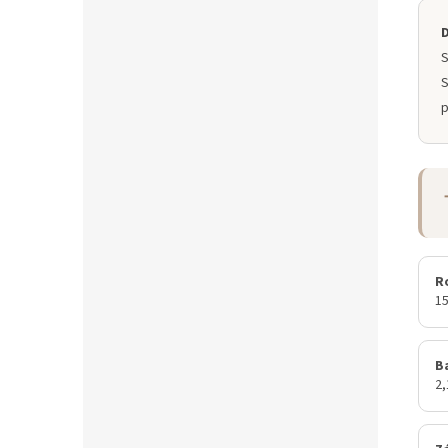
S
S
p
R
1
Ba
2