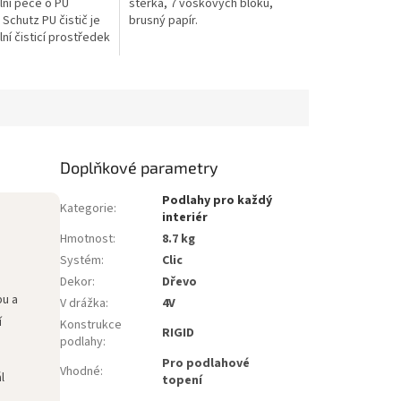
lní péče o PU
stěrka, 7 voskových bloků,
 Schutz PU čistič je
brusný papír.
ní čisticí prostředek
 pravidelnou údržbu
olyuretanovou
Doplňkové parametry
Podlahy pro každý
Kategorie
:
interiér
Hmotnost
:
8.7 kg
Systém
:
Clic
Dekor
:
Dřevo
bu a
V drážka
:
4V
í
Konstrukce
RIGID
podlahy
:
Pro podlahové
Vhodné
:
l
topení