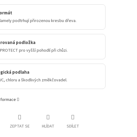
formát
lamely podtrhují přirozenou kresbu dřeva.
grovaná podložka
PROTECT pro vyšší pohodlí při chůzi.
gická podlaha
VC, chloru a škodlivých změkčovadel.
informace
ZEPTAT SE
HLÍDAT
SDÍLET