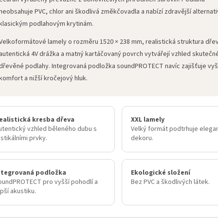
neobsahuje PVC, chlor ani škodlivá změkčovadla a nabízí zdravější alternati
klasickým podlahovým krytinám.
Velkoformátové lamely o rozměru 1520 × 238 mm, realistická struktura dře
autentická 4V drážka a matný kartáčovaný povrch vytvářejí vzhled skutečn
dřevěné podlahy. Integrovaná podložka soundPROTECT navíc zajišťuje vyš
komfort a nižší kročejový hluk.
ealistická kresba dřeva
XXL lamely
utentický vzhled běleného dubu s
Velký formát podtrhuje elega
ustikálními prvky.
dekoru.
ntegrovaná podložka
Ekologické složení
oundPROTECT pro vyšší pohodlí a
Bez PVC a škodlivých látek.
epší akustiku.