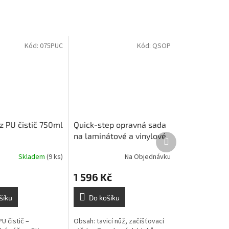
Kód:
075PUC
Kód:
QSOP
z PU čistič 750ml
Quick-step opravná sada
na laminátové a vinylové
Další
produkt
podlahy -
Skladem
(9 ks)
Na Objednávku
1 596 Kč
šíku
Do košíku
PU čistič –
Obsah: tavicí nůž, začišťovací