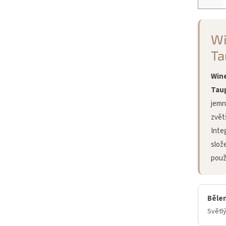
Wi
Ta
Wine
Tau
jemn
zvět
Inte
slož
použ
Běle
Světlý