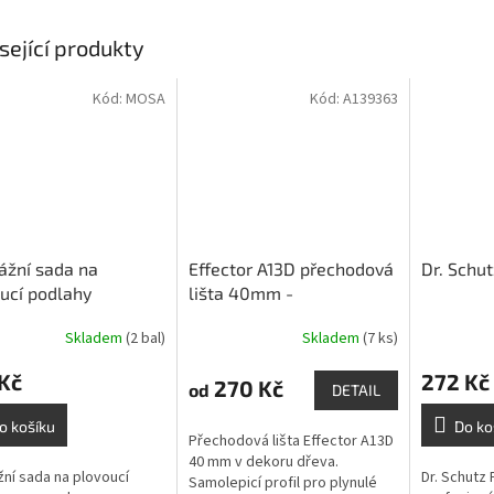
sející produkty
Kód:
MOSA
Kód:
A139363
ážní sada na
Effector A13D přechodová
Dr. Schut
ucí podlahy
lišta 40mm -
samolepící,dekory dřeva
Skladem
(2 bal)
Skladem
(7 ks)
délka 93 cm
Kč
272 Kč
270 Kč
od
DETAIL
o košíku
Do ko
Přechodová lišta Effector A13D
40 mm v dekoru dřeva.
ní sada na plovoucí
Dr. Schutz 
Samolepicí profil pro plynulé