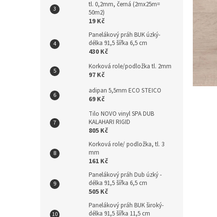
tl. 0,2mm, černá (2mx25m=
n
50m2)
e
19 Kč
l
Panelákový práh BUK úzký-
délka 91,5 šířka 6,5 cm
430 Kč
Korková role/podložka tl. 2mm
97 Kč
adipan 5,5mm ECO STEICO
69 Kč
Tilo NOVO vinyl SPA DUB
KALAHARI RIGID
805 Kč
Korková role/ podložka, tl. 3
mm
161 Kč
Panelákový práh Dub úzký -
délka 91,5 šířka 6,5 cm
505 Kč
Panelákový práh BUK široký-
délka 91,5 šířka 11,5 cm