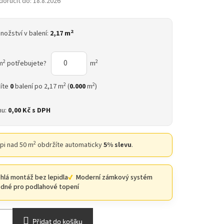
oručit do:
18.8.2026
2
nožství v balení:
2,17 m
2
2
m
potřebujete?
m
2
2
íte
0
balení po 2,17 m
(
0.000
m
)
nu:
0,00 Kč
s DPH
2
upi nad 50 m
obdržíte automaticky
5% slevu
.
hlá montáž bez lepidla
Moderní zámkový systém
dné pro podlahové topení
Přidat do košíku