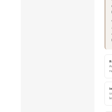
R
A
r
I
s
l