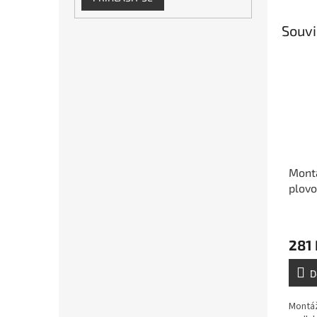
Souvi
Mont
plovo
281 
D
Montáž