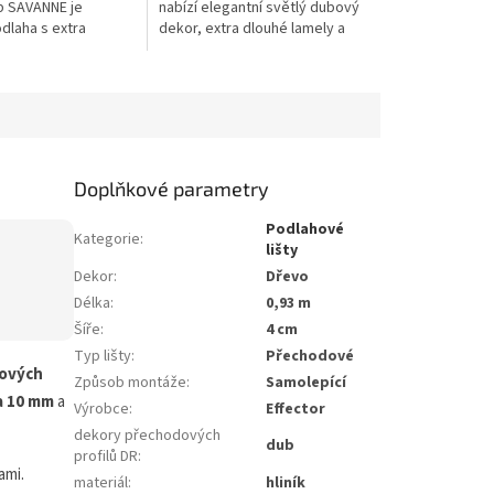
b SAVANNE je
nabízí elegantní světlý dubový
dlaha s extra
dekor, extra dlouhé lamely a
amelami, výraznější
vysokou odolnost pro bytové i
ubového dřeva a
komerční prostory. Díky HDF...
 světlým...
Doplňkové parametry
Podlahové
Kategorie
:
lišty
Dekor
:
Dřevo
Délka
:
0,93 m
Šíře
:
4 cm
Typ lišty
:
Přechodové
hových
Způsob montáže
:
Samolepící
a 10 mm
a
Výrobce
:
Effector
dekory přechodových
dub
profilů DR
:
ami.
materiál
:
hliník