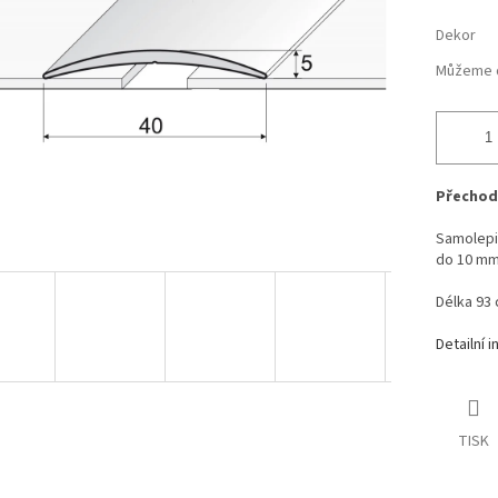
ek.
Dekor
Můžeme d
Přechodo
Samolepic
do 10 mm
Délka 93 
Detailní 
TISK