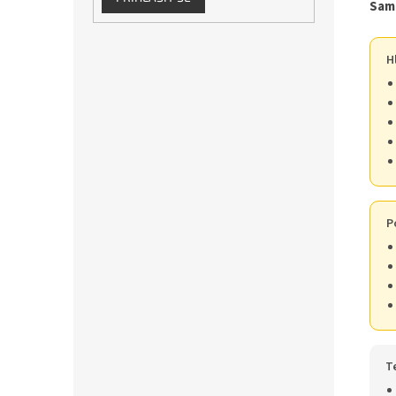
Samo
H
P
T