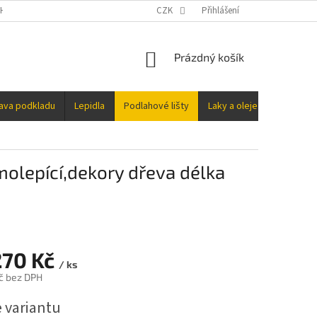
H ÚDAJŮ
CZK
Přihlášení
NÁKUPNÍ
Prázdný košík
KOŠÍK
rava podkladu
Lepidla
Podlahové lišty
Laky a oleje
Doplňky
olepící,dekory dřeva délka
270 Kč
/ ks
č
bez DPH
e variantu