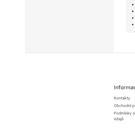
Z
á
p
a
t
Informac
í
Kontakty
Obchodní 
Podmínky o
údajů