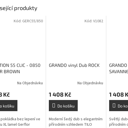
sející produkty
Kód:
GERC55/850
Kód:
V1082
ION 55 CLIC - 0850
GRANDO vinyl Dub ROCK
GRANDO 
R BROWN
SAVANN
Na Objednávku
Na Objednávku
8 Kč
1 408 Kč
1 408 
o košíku
Do košíku
Do ko
 pokládka bez lepení ve
Moderní šedý dub s elegantním
Světlý dub
u XL lamel Gerflor
přírodním vzhledem TILO
přírodním 