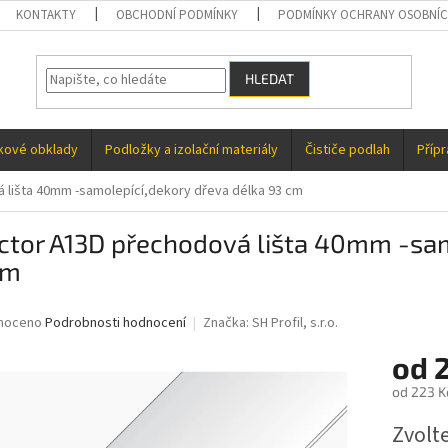
KONTAKTY
OBCHODNÍ PODMÍNKY
PODMÍNKY OCHRANY OSOBNÍC
HLEDAT
kové obklady
Podložky a izolační materiály
Čističe podlah
Příp
 lišta 40mm -samolepící,dekory dřeva délka 93 cm
ctor A13D přechodová lišta 40mm -sam
cm
né
noceno
Podrobnosti hodnocení
Značka:
SH Profil, s.r.o.
ní
od
u
od
223 K
Měrná
Zvolt
cena: