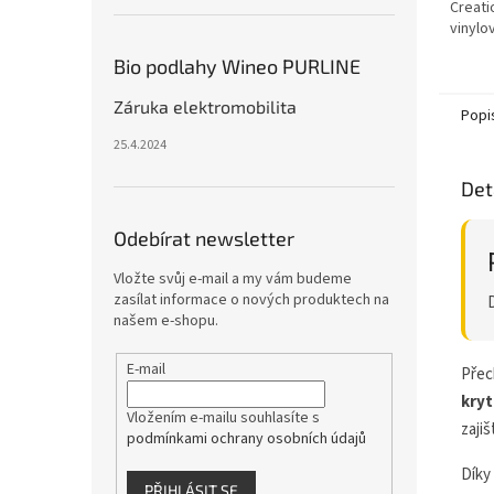
Creati
vinylo
vysoko
Bio podlahy Wineo PURLINE
jednod
Záruka elektromobilita
Popi
25.4.2024
Det
Odebírat newsletter
Vložte svůj e-mail a my vám budeme
zasílat informace o nových produktech na
našem e-shopu.
E-mail
Přec
kryt
Vložením e-mailu souhlasíte s
zaji
podmínkami ochrany osobních údajů
Díky
PŘIHLÁSIT SE