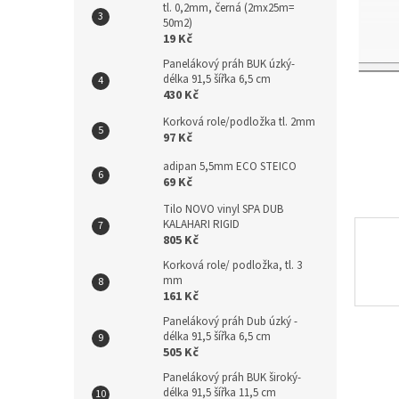
hvězdič
tl. 0,2mm, černá (2mx25m=
n
50m2)
e
19 Kč
l
Panelákový práh BUK úzký-
délka 91,5 šířka 6,5 cm
430 Kč
Korková role/podložka tl. 2mm
97 Kč
adipan 5,5mm ECO STEICO
69 Kč
Tilo NOVO vinyl SPA DUB
KALAHARI RIGID
805 Kč
Korková role/ podložka, tl. 3
mm
161 Kč
Panelákový práh Dub úzký -
délka 91,5 šířka 6,5 cm
505 Kč
Panelákový práh BUK široký-
délka 91,5 šířka 11,5 cm