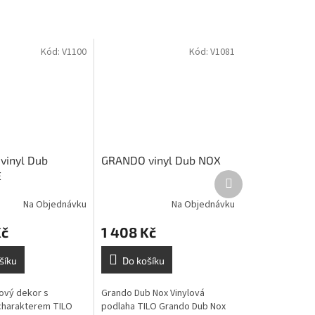
Kód:
V1100
Kód:
V1081
vinyl Dub
GRANDO vinyl Dub NOX
E
Další
produkt
Na Objednávku
Na Objednávku
Kč
1 408 Kč
šíku
Do košíku
ový dekor s
Grando Dub Nox Vinylová
charakterem TILO
podlaha TILO Grando Dub Nox