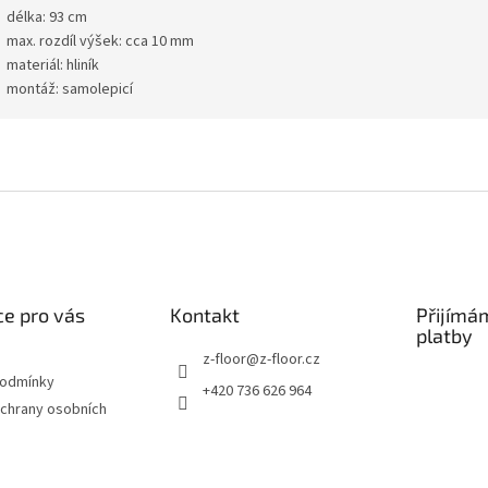
délka: 93 cm
max. rozdíl výšek: cca 10 mm
materiál: hliník
montáž: samolepicí
e pro vás
Kontakt
Přijímá
platby
z-floor
@
z-floor.cz
podmínky
+420 736 626 964
chrany osobních