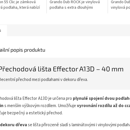
on 55 Clic je zámková
Grando Dub ROCK je vinylová
Grando Du
vá podlaha, která nabízí
podlaha s extra dlouhými
vinylová po
u odolnost, komfort a
lamelami, jemně šedým
dlouhými l
uchou...
dubovým dekorem a
kresbou d
realistickou kartáčovanou...
elegantním
s
ailní popis produktu
Přechodová lišta Effector A13D – 40 mm
Decentní přechod mezi podlahami v dekoru dřeva.
hodová lišta Effector A13D je určena pro
plynulé spojení dvou podla
in
s menším výškovým rozdílem. Umožňuje
vyrovnání rozdílu až do cc
šťuje bezpečný a estetický přechod.
dekoru dřeva
se lišta přirozeně sladí s laminátovými i vinylovými podlah