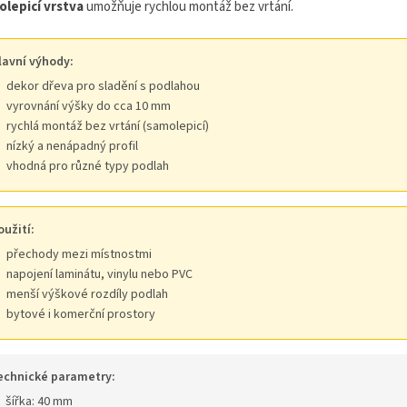
lepicí vrstva
umožňuje rychlou montáž bez vrtání.
lavní výhody:
dekor dřeva pro sladění s podlahou
vyrovnání výšky do cca 10 mm
rychlá montáž bez vrtání (samolepicí)
nízký a nenápadný profil
vhodná pro různé typy podlah
oužití:
přechody mezi místnostmi
napojení laminátu, vinylu nebo PVC
menší výškové rozdíly podlah
bytové i komerční prostory
echnické parametry:
šířka: 40 mm