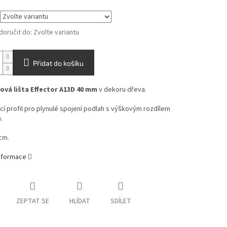
oručit do:
Zvolte variantu
Přidat do košíku
vá lišta Effector A13D 40 mm
v dekoru dřeva.
í profil pro plynulé spojení podlah s výškovým rozdílem
.
cm.
informace
ZEPTAT SE
HLÍDAT
SDÍLET