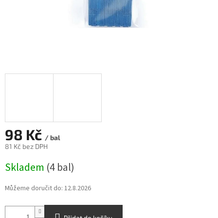
98 Kč
/ bal
81 Kč bez DPH
Měrná
Skladem
(4 bal)
cena:
Můžeme doručit do:
12.8.2026
Přidat do košíku