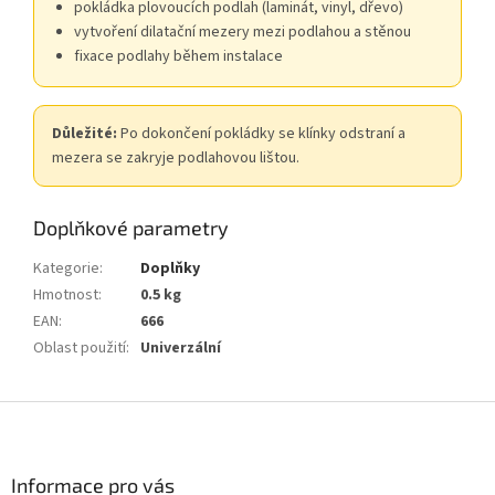
pokládka plovoucích podlah (laminát, vinyl, dřevo)
vytvoření dilatační mezery mezi podlahou a stěnou
fixace podlahy během instalace
Důležité:
Po dokončení pokládky se klínky odstraní a
mezera se zakryje podlahovou lištou.
Doplňkové parametry
Kategorie
:
Doplňky
Hmotnost
:
0.5 kg
EAN
:
666
Oblast použití
:
Univerzální
Z
á
p
a
Informace pro vás