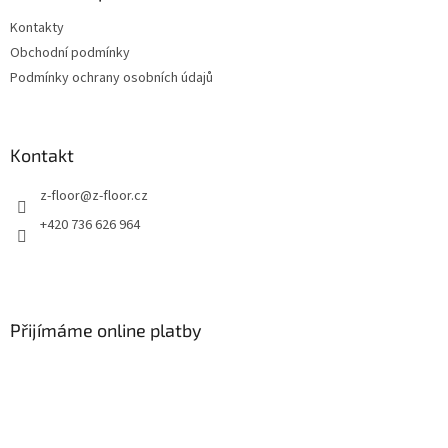
t
Kontakty
í
Obchodní podmínky
Podmínky ochrany osobních údajů
Kontakt
z-floor
@
z-floor.cz
+420 736 626 964
Přijímáme online platby