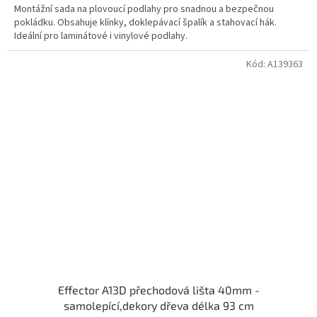
Montážní sada na plovoucí podlahy pro snadnou a bezpečnou
pokládku. Obsahuje klínky, doklepávací špalík a stahovací hák.
Ideální pro laminátové i vinylové podlahy.
Kód:
A139363
Effector A13D přechodová lišta 40mm -
samolepící,dekory dřeva délka 93 cm