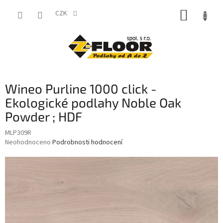
Přejít
NÁKUP
na
CZK
obsah
KOŠÍK
Wineo Purline 1000 click -
Ekologické podlahy Noble Oak
Powder ; HDF
MLP309R
Průměrné
Neohodnoceno
Podrobnosti hodnocení
hodnocení
produktu
je
0,0
z
5
hvězdiček.