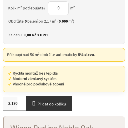
2
2
Kolik m
potřebujete?
m
2
2
Obdržíte
0
balení po 2,17 m
(
0.000
m
)
Za cenu:
0,00 Kč
s DPH
2
Při koupi nad 50 m
obdržíte automaticky
5% slevu
.
Rychlá montáž bez lepidla
Moderní zámkový systém
Vhodné pro podlahové topení
Přidat do košíku
Wineo Purline Noble Oak