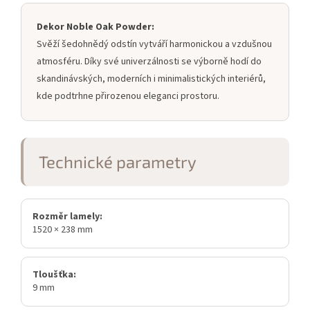
Dekor Noble Oak Powder:
Svěží šedohnědý odstín vytváří harmonickou a vzdušnou
atmosféru. Díky své univerzálnosti se výborně hodí do
skandinávských, moderních i minimalistických interiérů,
kde podtrhne přirozenou eleganci prostoru.
Technické parametry
Rozměr lamely:
1520 × 238 mm
Tloušťka:
9 mm