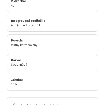
V-drážka:
4V
Integrovaná podložka:
Ano (soundPROTECT)
Povrch:
Matný kartáčovaný
Barva:
Šedohnědá
Záruka:
10 let