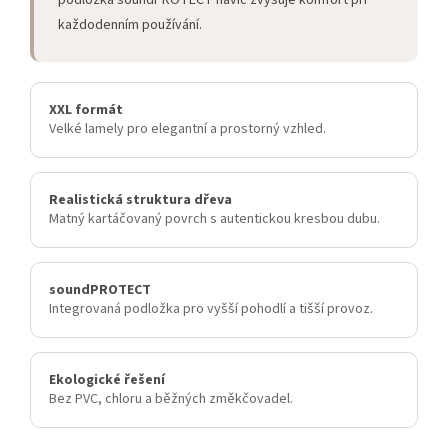
podložka soundPROTECT navíc zvyšuje komfort při
každodenním používání.
XXL formát
Velké lamely pro elegantní a prostorný vzhled.
Realistická struktura dřeva
Matný kartáčovaný povrch s autentickou kresbou dubu.
soundPROTECT
Integrovaná podložka pro vyšší pohodlí a tišší provoz.
Ekologické řešení
Bez PVC, chloru a běžných změkčovadel.