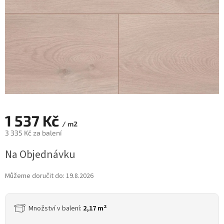
1 537 Kč
/ m2
3 335 Kč za balení
Měrná
Na Objednávku
cena:
Můžeme doručit do:
19.8.2026
2
Množství v balení:
2,17 m