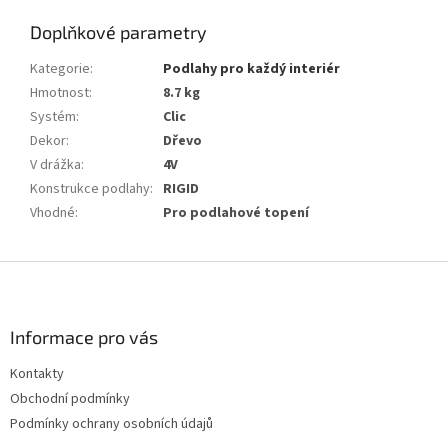
Doplňkové parametry
Kategorie
:
Podlahy pro každý interiér
Hmotnost
:
8.7 kg
Systém
:
Clic
Dekor
:
Dřevo
V drážka
:
4V
Konstrukce podlahy
:
RIGID
Vhodné
:
Pro podlahové topení
Z
á
p
a
Informace pro vás
t
Kontakty
í
Obchodní podmínky
Podmínky ochrany osobních údajů