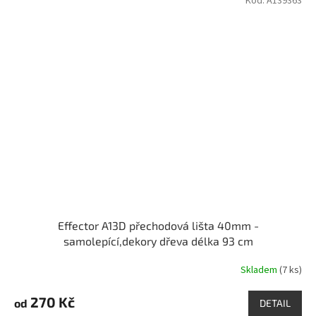
Kód:
A139363
Effector A13D přechodová lišta 40mm -
samolepící,dekory dřeva délka 93 cm
Skladem
(7 ks)
270 Kč
od
DETAIL