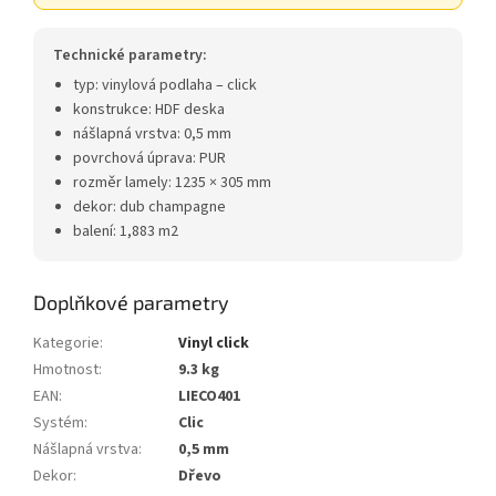
Technické parametry:
typ: vinylová podlaha – click
konstrukce: HDF deska
nášlapná vrstva: 0,5 mm
povrchová úprava: PUR
rozměr lamely: 1235 × 305 mm
dekor: dub champagne
balení: 1,883 m2
Doplňkové parametry
Kategorie
:
Vinyl click
Hmotnost
:
9.3 kg
EAN
:
LIECO401
Systém
:
Clic
Nášlapná vrstva
:
0,5 mm
Dekor
:
Dřevo