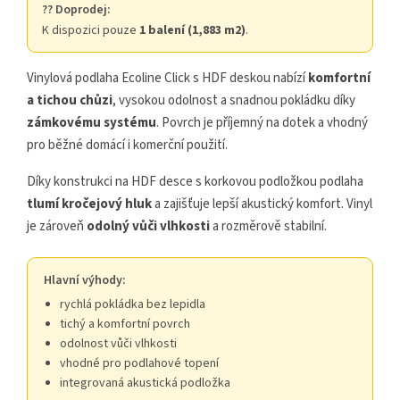
?? Doprodej:
K dispozici pouze
1 balení (1,883 m2)
.
Vinylová podlaha Ecoline Click s HDF deskou nabízí
komfortní
a tichou chůzi
, vysokou odolnost a snadnou pokládku díky
zámkovému systému
. Povrch je příjemný na dotek a vhodný
pro běžné domácí i komerční použití.
Díky konstrukci na HDF desce s korkovou podložkou podlaha
tlumí kročejový hluk
a zajišťuje lepší akustický komfort. Vinyl
je zároveň
odolný vůči vlhkosti
a rozměrově stabilní.
Hlavní výhody:
rychlá pokládka bez lepidla
tichý a komfortní povrch
odolnost vůči vlhkosti
vhodné pro podlahové topení
integrovaná akustická podložka