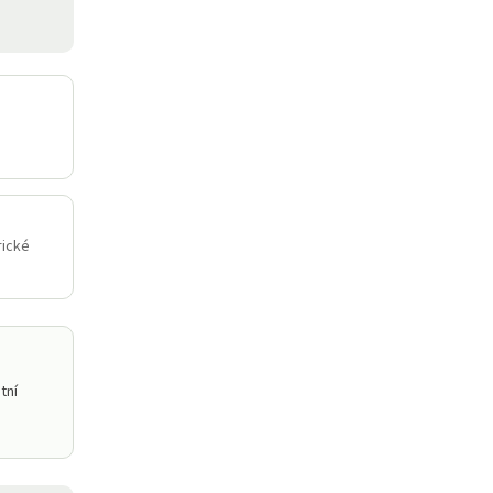
rické
tní