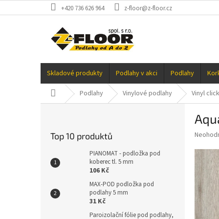
Přejít
+420 736 626 964
z-floor@z-floor.cz
na
obsah
Skladové produkty
Podlahy v akci
Podlahy
Kor
Domů
Podlahy
Vinylové podlahy
Vinyl clic
P
Aqua
o
s
Průměr
Neohod
Top 10 produktů
t
hodnoce
r
produkt
PIANOMAT - podložka pod
a
koberec tl. 5 mm
je
106 Kč
0,0
n
z
n
MAX-POD podložka pod
5
podlahy 5 mm
í
hvězdič
31 Kč
p
a
Paroizolační fólie pod podlahy,