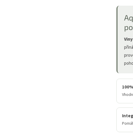
Aq
po
Viny
přin
prov
poho
100%
Vhodná
Inte
Pomáhá