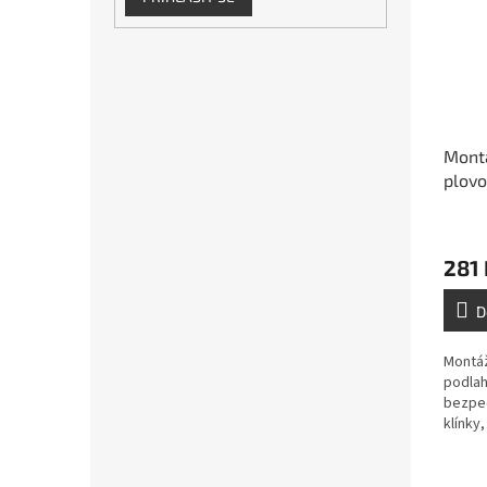
Mont
plovo
281 
D
Montáž
podlah
bezpe
klínky
stahov
laminá