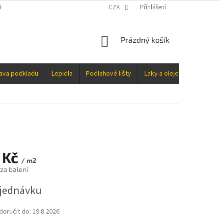
H ÚDAJŮ
CZK
Přihlášení
NÁKUPNÍ
Prázdný košík
KOŠÍK
rava podkladu
Lepidla
Podlahové lišty
Laky a oleje
Doplňky
 Kč
/ m2
za balení
jednávku
oručit do:
19.8.2026