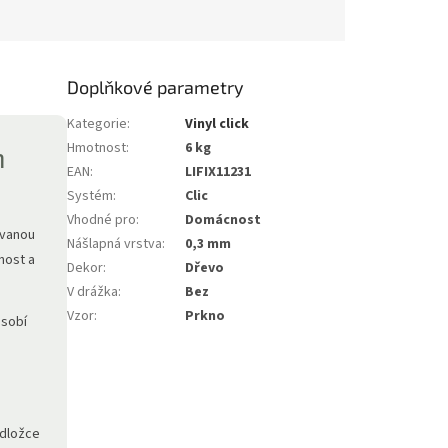
Doplňkové parametry
Kategorie
:
Vinyl click
Hmotnost
:
6 kg
m
EAN
:
LIFIX11231
Systém
:
Clic
Vhodné pro
:
Domácnost
ovanou
Nášlapná vrstva
:
0,3 mm
nost a
Dekor
:
Dřevo
V drážka
:
Bez
Vzor
:
Prkno
ůsobí
odložce