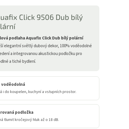
uafix Click 9506 Dub bílý
lární
lová podlaha Aquafix Click Dub bílý polární
áší elegantní světlý dubový dekor, 100% voděodolné
edení a integrovanou akustickou podložku pro
dlné a tiché bydlení.
 voděodolná
 i do koupelen, kuchyní a vstupních prostor.
grovaná podložka
 tlumit kročejový hluk až o 18 dB.