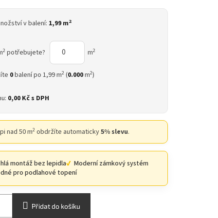
2
nožství v balení:
1,99 m
2
2
m
potřebujete?
m
2
2
íte
0
balení po 1,99 m
(
0.000
m
)
nu:
0,00 Kč
s DPH
2
upi nad 50 m
obdržíte automaticky
5% slevu
.
hlá montáž bez lepidla
Moderní zámkový systém
dné pro podlahové topení
Přidat do košíku