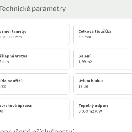
Technické parametry
ozměr lamely:
Celková tloušťka:
30 × 1235 mm
5,5 mm
ášlapná vrstva:
Balení:
,3 mm
1,99 m2
ída použití:
Útlum hluku:
3/33
18 dB
ovrchová úprava:
Tepelný odpor:
UR
0,050 m2 K/W
poručené příslušenství