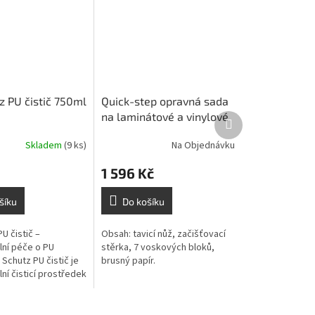
z PU čistič 750ml
Quick-step opravná sada
na laminátové a vinylové
Další
produkt
podlahy -
Skladem
(9 ks)
Na Objednávku
1 596 Kč
šíku
Do košíku
PU čistič –
Obsah: tavicí nůž, začišťovací
lní péče o PU
stěrka, 7 voskových bloků,
 Schutz PU čistič je
brusný papír.
ní čisticí prostředek
 pravidelnou údržbu
olyuretanovou