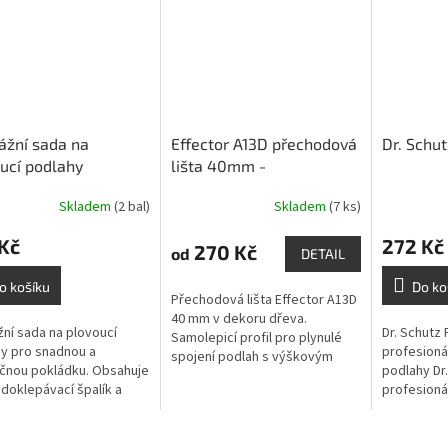
ážní sada na
Effector A13D přechodová
Dr. Schut
ucí podlahy
lišta 40mm -
samolepící,dekory dřeva
Skladem
(2 bal)
Skladem
(7 ks)
délka 93 cm
Kč
272 Kč
270 Kč
od
DETAIL
o košíku
Do ko
Přechodová lišta Effector A13D
40 mm v dekoru dřeva.
ní sada na plovoucí
Dr. Schutz 
Samolepicí profil pro plynulé
y pro snadnou a
profesioná
spojení podlah s výškovým
čnou pokládku. Obsahuje
podlahy Dr.
rozdílem do 10 mm. Délka 93
, doklepávací špalík a
profesionál
cm.
ací hák. Ideální pro
určený pro
tové i vinylové podlahy.
podlah s p
(PU/PUR)...