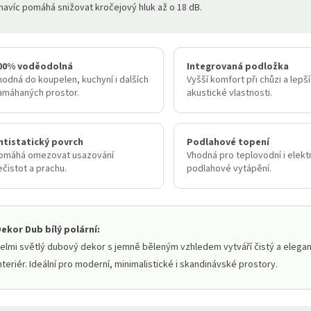
navíc pomáhá snižovat kročejový hluk až o 18 dB.
00% voděodolná
Integrovaná podložka
hodná do koupelen, kuchyní i dalších
Vyšší komfort při chůzi a lepší
amáhaných prostor.
akustické vlastnosti.
ntistatický povrch
Podlahové topení
omáhá omezovat usazování
Vhodná pro teplovodní i elekt
ečistot a prachu.
podlahové vytápění.
ekor Dub bílý polární:
elmi světlý dubový dekor s jemně běleným vzhledem vytváří čistý a elegan
nteriér. Ideální pro moderní, minimalistické i skandinávské prostory.