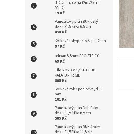
tl. 0,2mm, černá (2mx25m=
n
50m2)
e
19 Kč
l
Panelákový práh BUK úzký-
délka 91,5 šířka 6,5 cm
430 Kč
Korková role/podložka tl. 2mm
97 Kč
adipan 5,5mm ECO STEICO
69 Kč
Tilo NOVO vinyl SPA DUB
KALAHARI RIGID
805 Kč
Korková role/ podložka, tl. 3
mm
161 Kč
Panelákový práh Dub úzký -
délka 91,5 šířka 6,5 cm
505 Kč
Panelákový práh BUK široký-
délka 91,5 šířka 11,5 cm