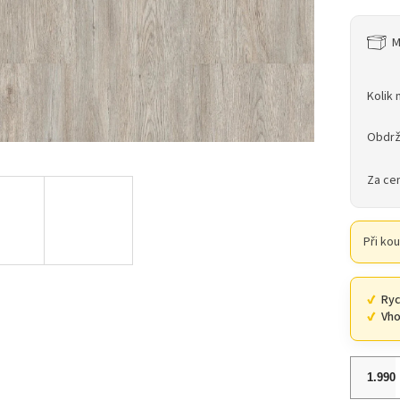
M
Kolik 
Obdrž
Za ce
Při ko
Ryc
Vho