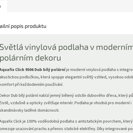
s
ailní popis produktu
Světlá vinylová podlaha v moderní
polárním dekoru
Aquafix Click 9506 Dub bílý polární
je moderní vinylová podlaha s integr
akustickou podložkou, která spojuje elegantní světlý vzhled, vysokou odol
komfort při každodenním používání.
Dekor Dub bílý polární nabízí jemný bělený odstín dubového dřeva, který p
čistě, vzdušně a opticky zvětšuje interiér. Podlaha je vhodná pro moderní i
skandinávsky laděné domácnosti.
Aquafix Click je 100% voděodolná podlaha s antistatickým povrchem, který
omezuje usazování prachu a přenos statické elektřiny. Díky integrované p