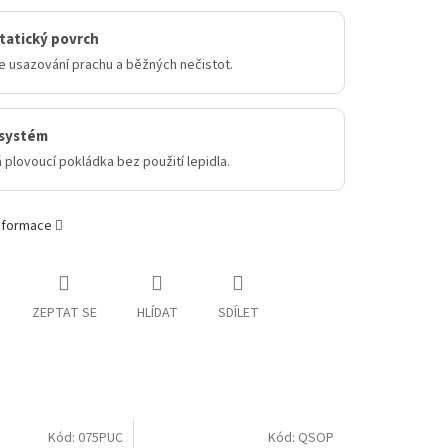
tatický povrch
e usazování prachu a běžných nečistot.
 systém
 plovoucí pokládka bez použití lepidla.
informace
ZEPTAT SE
HLÍDAT
SDÍLET
Kód:
075PUC
Kód:
QSOP