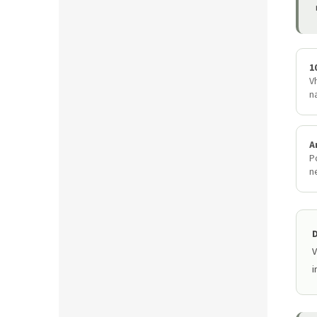
1
V
n
A
P
n
D
V
i