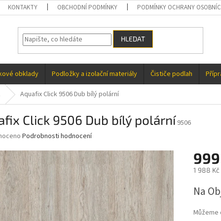
KONTAKTY
OBCHODNÍ PODMÍNKY
PODMÍNKY OCHRANY OSOBNÍC
HLEDAT
kové obklady
Podložky a izolační materiály
Čističe podlah
Příp
k
Aquafix Click 9506 Dub bílý polární
fix Click 9506 Dub bílý polární
9506
né
noceno
Podrobnosti hodnocení
ní
999
u
1 988 Kč 
Měrná
Na Ob
cena:
ek.
Můžeme d