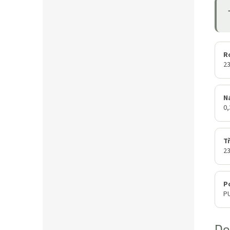
R
2
N
0
Tř
2
P
P
Do