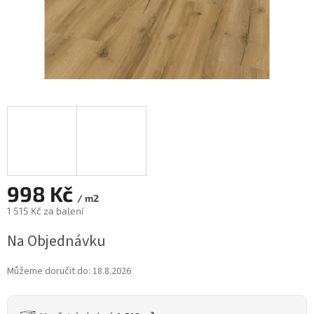
998 Kč
/ m2
1 515 Kč za balení
Měrná
Na Objednávku
cena:
Můžeme doručit do:
18.8.2026
2