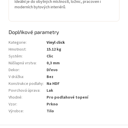
Ideální je do obytných místností, ložnic, pracoven i
moderních bytových interiérů.
Doplňkové parametry
Kategorie
:
Vinyl click
Hmotnost
:
15.12 kg
Systém
:
Clic
Nášlapná vrstva
:
0,3 mm
Dekor
:
Dřevo
V drážka
:
Bez
Konstrukce podlahy
:
Na HDF
Povrchová úprava
:
Lak
Vhodné
:
Pro podlahové topení
Vzor
:
Prkno
Výrobce
:
Tilo
Z