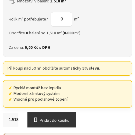
Množství v balení:
1,518 m
2
2
Kolik m
potřebujete?
m
2
2
Obdržíte
0
balení po 1,518 m
(
0.000
m
)
Za cenu:
0,00 Kč
s DPH
2
Při koupi nad 50 m
obdržíte automaticky
5% slevu
.
Rychlá montáž bez lepidla
Moderní zámkový systém
Vhodné pro podlahové topení
Přidat do košíku