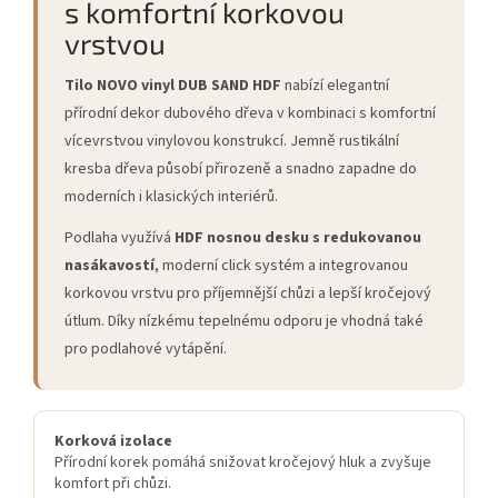
s komfortní korkovou
vrstvou
Tilo NOVO vinyl DUB SAND HDF
nabízí elegantní
přírodní dekor dubového dřeva v kombinaci s komfortní
vícevrstvou vinylovou konstrukcí. Jemně rustikální
kresba dřeva působí přirozeně a snadno zapadne do
moderních i klasických interiérů.
Podlaha využívá
HDF nosnou desku s redukovanou
nasákavostí
, moderní click systém a integrovanou
korkovou vrstvu pro příjemnější chůzi a lepší kročejový
útlum. Díky nízkému tepelnému odporu je vhodná také
pro podlahové vytápění.
Korková izolace
Přírodní korek pomáhá snižovat kročejový hluk a zvyšuje
komfort při chůzi.