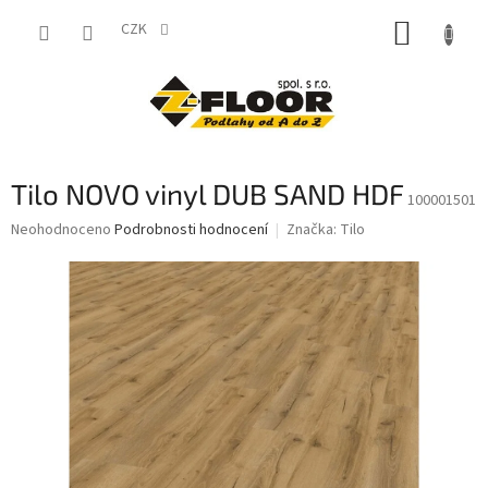
Přejít
NÁKUP
na
CZK
obsah
KOŠÍK
Tilo NOVO vinyl DUB SAND HDF
100001501
Průměrné
Neohodnoceno
Podrobnosti hodnocení
Značka:
Tilo
hodnocení
produktu
je
0,0
z
5
hvězdiček.