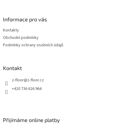
á
p
a
Informace pro vás
t
Kontakty
í
Obchodní podmínky
Podmínky ochrany osobních údajů
Kontakt
z-floor
@
z-floor.cz
+420 736 626 964
Přijímáme online platby