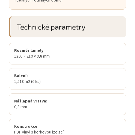
i útulných rodinných domů.
Technické parametry
Rozměr lamely:
1205 × 210 × 9,8 mm
Balení:
1,518 m2 (6 ks)
Nášlapná vrstva:
0,3 mm
Konstrukce:
HDF vinyl s korkovou izolací