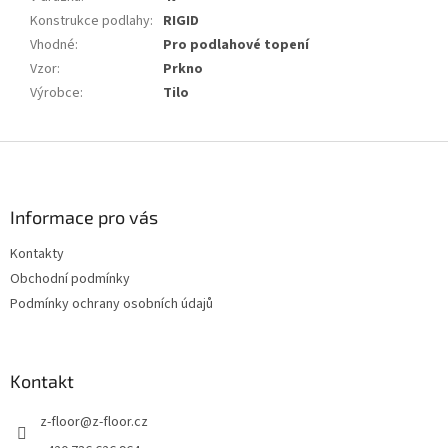
Konstrukce podlahy
:
RIGID
Vhodné
:
Pro podlahové topení
Vzor
:
Prkno
Výrobce
:
Tilo
Z
á
p
a
Informace pro vás
t
Kontakty
í
Obchodní podmínky
Podmínky ochrany osobních údajů
Kontakt
z-floor
@
z-floor.cz