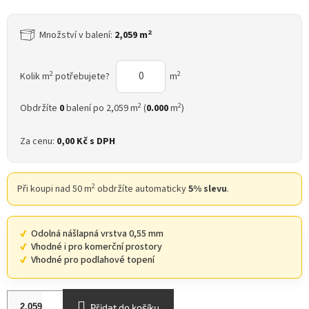
2
Množství v balení:
2,059 m
2
2
Kolik m
potřebujete?
m
2
2
Obdržíte
0
balení po 2,059 m
(
0.000
m
)
Za cenu:
0,00 Kč
s DPH
2
Při koupi nad 50 m
obdržíte automaticky
5% slevu
.
Odolná nášlapná vrstva 0,55 mm
Vhodné i pro komerční prostory
Vhodné pro podlahové topení
Přidat do košíku