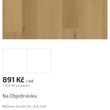
891 Kč
/ m2
1 835 Kč za balení
Měrná
Na Objednávku
cena:
Můžeme doručit do:
18.8.2026