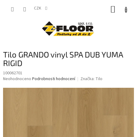
Přejít
NÁKUP
na
CZK
obsah
KOŠÍK
Tilo GRANDO vinyl SPA DUB YUMA
RIGID
100062701
Průměrné
Neohodnoceno
Podrobnosti hodnocení
Značka:
Tilo
hodnocení
produktu
je
0,0
z
5
hvězdiček.