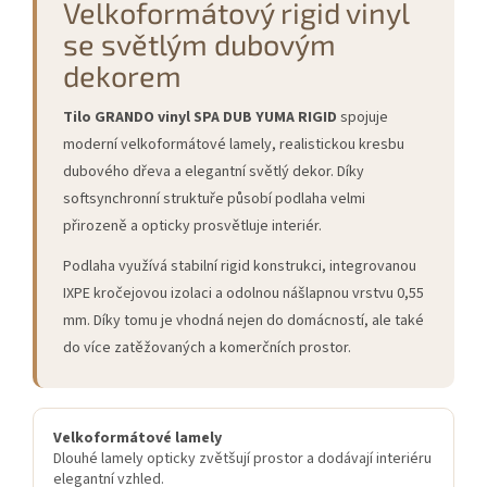
Velkoformátový rigid vinyl
se světlým dubovým
dekorem
Tilo GRANDO vinyl SPA DUB YUMA RIGID
spojuje
moderní velkoformátové lamely, realistickou kresbu
dubového dřeva a elegantní světlý dekor. Díky
softsynchronní struktuře působí podlaha velmi
přirozeně a opticky prosvětluje interiér.
Podlaha využívá stabilní rigid konstrukci, integrovanou
IXPE kročejovou izolaci a odolnou nášlapnou vrstvu 0,55
mm. Díky tomu je vhodná nejen do domácností, ale také
do více zatěžovaných a komerčních prostor.
Velkoformátové lamely
Dlouhé lamely opticky zvětšují prostor a dodávají interiéru
elegantní vzhled.