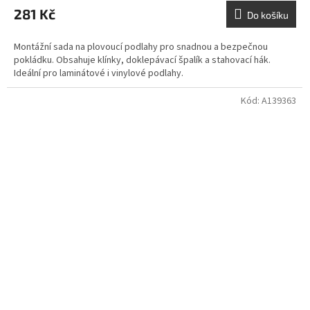
281 Kč
Do košíku
Montážní sada na plovoucí podlahy pro snadnou a bezpečnou
pokládku. Obsahuje klínky, doklepávací špalík a stahovací hák.
Ideální pro laminátové i vinylové podlahy.
Kód:
A139363