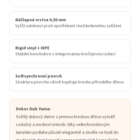
Nášlapná vrstva 0,55 mm
Vyšší odolnost proti opotřebení i každodennímu zatížení.
Rigid vinyl + IXPE
Stabilní konstrukce s integrovanou kročejovou izolací.
Softsynchronní povrch
Struktura povrchu věrně kopíruje kresbu přírodního dřeva.
Dekor Dub Yuma:
Světlý dubový dekor s jemnou kresbou dřeva vytváří
vzdušný a moderní interiér. Díky velkoformátovým
lamelám podlaha působí elegantně a skvěle se hodí do