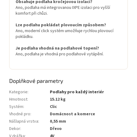
Obsahuje podlaha kročejovou izolaci?
Ano, podlaha má integrovanou IXPE izolaci pro vyšší
komfort při chůzi.
Lze podlahu pokládat plovoucím způsobem?
Ano, moderní click systém umožňuje rychlou plovoucí
pokládku.
Je podlaha vhodná na podlahové topení?
Ano, podlaha je vhodná pro podlahové vytápění.
Doplňkové parametry
Kategorie
:
Podlahy pro každý interiér
Hmotnost
:
15.12 kg
Systém
:
Clic
Vhodné pro
:
Domácnost a komerce
Nášlapná vrstva
:
0,55 mm
Dekor
:
Dřevo
V drážka
:
4V