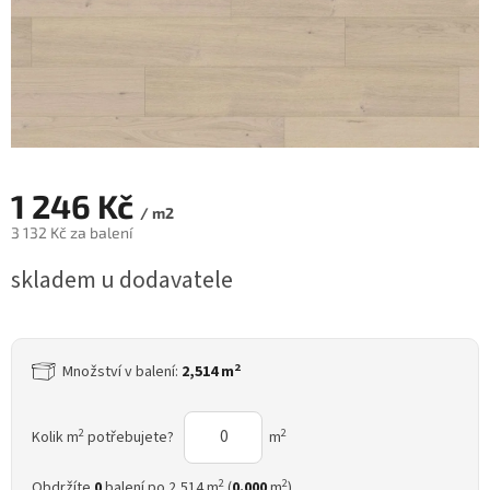
1 246 Kč
/ m2
3 132 Kč za balení
Měrná
skladem u dodavatele
cena:
2
Množství v balení:
2,514 m
2
2
Kolik m
potřebujete?
m
2
2
Obdržíte
0
balení po 2,514 m
(
0.000
m
)