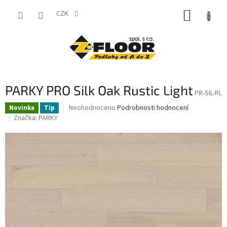
Přejít
NÁKUP
na
CZK
obsah
KOŠÍK
PARKY PRO Silk Oak Rustic Light
PR-SIL-RL
Průměrné
Neohodnoceno
Podrobnosti hodnocení
Novinka
Tip
hodnocení
Značka:
PARKY
produktu
je
0,0
z
5
hvězdiček.