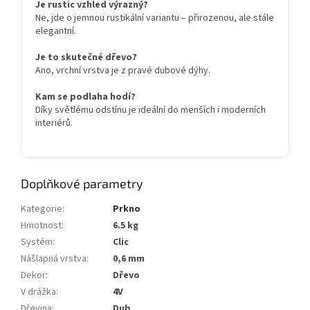
Je rustic vzhled výrazný?
Ne, jde o jemnou rustikální variantu – přirozenou, ale stále
elegantní.
Je to skutečné dřevo?
Ano, vrchní vrstva je z pravé dubové dýhy.
Kam se podlaha hodí?
Díky světlému odstínu je ideální do menších i moderních
interiérů.
Doplňkové parametry
Kategorie
:
Prkno
Hmotnost
:
6.5 kg
Systém
:
Clic
Nášlapná vrstva
:
0,6 mm
Dekor
:
Dřevo
V drážka
:
4V
Dřevina
:
Dub