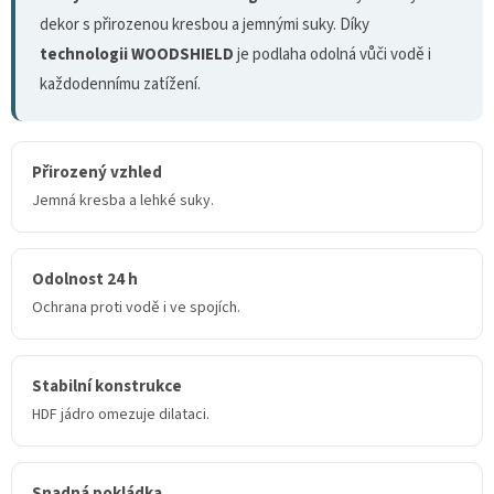
dekor s přirozenou kresbou a jemnými suky. Díky
technologii WOODSHIELD
je podlaha odolná vůči vodě i
každodennímu zatížení.
Přirozený vzhled
Jemná kresba a lehké suky.
Odolnost 24 h
Ochrana proti vodě i ve spojích.
Stabilní konstrukce
HDF jádro omezuje dilataci.
Snadná pokládka