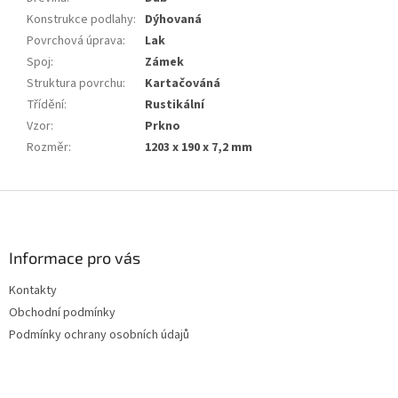
Konstrukce podlahy
:
Dýhovaná
Povrchová úprava
:
Lak
Spoj
:
Zámek
Struktura povrchu
:
Kartačováná
Třídění
:
Rustikální
Vzor
:
Prkno
Rozměr
:
1203 x 190 x 7,2 mm
Z
á
p
a
Informace pro vás
t
Kontakty
í
Obchodní podmínky
Podmínky ochrany osobních údajů