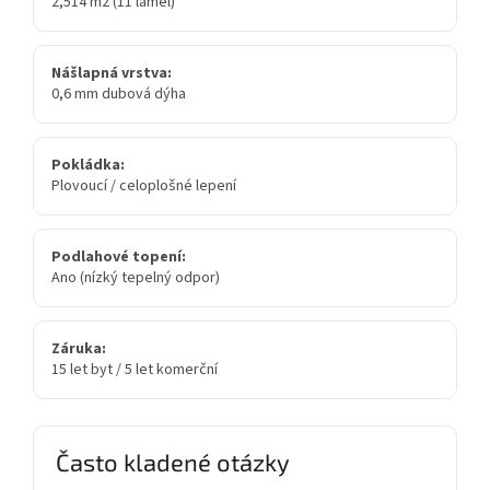
2,514 m2 (11 lamel)
Nášlapná vrstva:
0,6 mm dubová dýha
Pokládka:
Plovoucí / celoplošné lepení
Podlahové topení:
Ano (nízký tepelný odpor)
Záruka:
15 let byt / 5 let komerční
Často kladené otázky