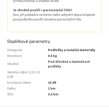
rychlou montáž a snadné řezání.
Je vhodné použít i paroizolační fólii?
Ano, při pokládce na beton nebo anhydrit doporučujeme
pod podložku použít vhodnou paroizolační fólii.
Doplňkové parametry
Kategorie
:
Podložky a izolační materiály
Hmotnost
:
0.6 kg
Pod dřevěné a laminátové
Vhodné
:
podlahy
tepelný odpor 0,11 m2
K/W
:
kročejový útlum
:
18 dB
Délka
:
1 bm
Šíře
:
0,5 bm
Z