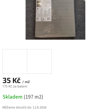
35 Kč
/ m2
175 Kč za balení
Měrná
Skladem
(197 m2)
cena:
Můžeme doručit do:
12.8.2026