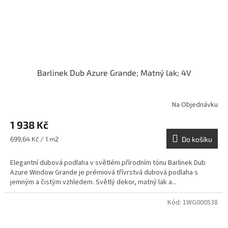
Barlinek Dub Azure Grande; Matný lak; 4V
Na Objednávku
1 938 Kč
Měrná
699,64 Kč / 1 m2
Do košíku
cena:
Elegantní dubová podlaha v světlém přírodním tónu Barlinek Dub
Azure Window Grande je prémiová třívrstvá dubová podlaha s
jemným a čistým vzhledem. Světlý dekor, matný lak a...
Kód:
1WG000538