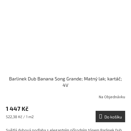
Barlinek Dub Banana Song Grande; Matný lak; kartáč;
4V
Na Objednávku
1 447 Kč
Měrná
522,38 Kč / 1 m2
Do košíku
cena:
Světlá dubová podlaha s elegantním přírodním tónem Barlinek Dub