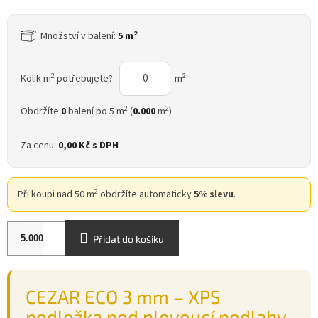
2
Množství v balení:
5 m
2
2
Kolik m
potřebujete?
m
2
2
Obdržíte
0
balení po 5 m
(
0.000
m
)
Za cenu:
0,00 Kč
s DPH
2
Při koupi nad 50 m
obdržíte automaticky
5% slevu
.
Přidat do košíku
CEZAR ECO 3 mm – XPS
podložka pod plovoucí podlahy