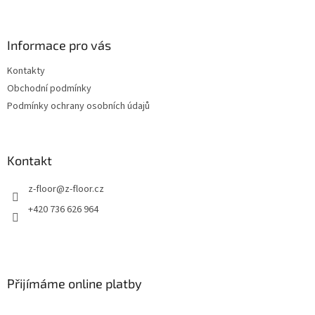
á
p
a
Informace pro vás
t
Kontakty
í
Obchodní podmínky
Podmínky ochrany osobních údajů
Kontakt
z-floor
@
z-floor.cz
+420 736 626 964
Přijímáme online platby