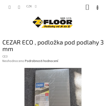
Přejít
NÁKUP
na
CZK
obsah
KOŠÍK
CEZAR ECO , podložka pod podlahy 3
mm
CE3
Průměrné
Neohodnoceno
Podrobnosti hodnocení
hodnocení
produktu
je
0,0
z
5
hvězdiček.