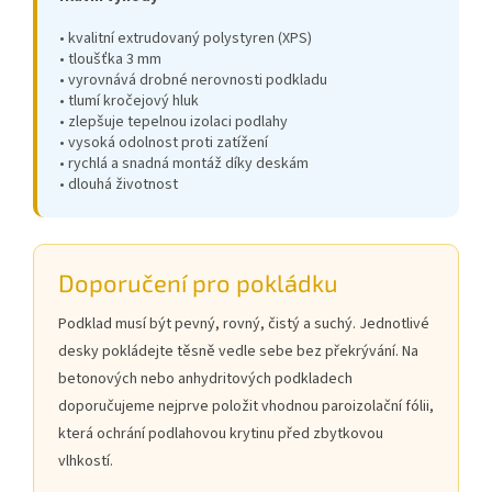
• kvalitní extrudovaný polystyren (XPS)
• tloušťka 3 mm
• vyrovnává drobné nerovnosti podkladu
• tlumí kročejový hluk
• zlepšuje tepelnou izolaci podlahy
• vysoká odolnost proti zatížení
• rychlá a snadná montáž díky deskám
• dlouhá životnost
Doporučení pro pokládku
Podklad musí být pevný, rovný, čistý a suchý. Jednotlivé
desky pokládejte těsně vedle sebe bez překrývání. Na
betonových nebo anhydritových podkladech
doporučujeme nejprve položit vhodnou paroizolační fólii,
která ochrání podlahovou krytinu před zbytkovou
vlhkostí.