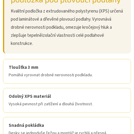
Kvalitní podložka z extrudovaného polystyrenu (XPS) určená
pod laminátové a dřevěné plovoucí podlahy. Vyrovnává
drobné nerovnosti podkladu, omezuje kročejový hluk a
zlepšuje tepelněizolační vlastnosti celé podlahové
konstrukce.
Tloušťka 3 mm
Pomáhá vyrovnat drobné nerovnosti podkladu.
Odolný XPS materiál
Vysoká pevnost při zatížení a dlouhá životnost.
Snadná pokládka
Desky se jednoduše řežou a montáž je rychlá a přesná.