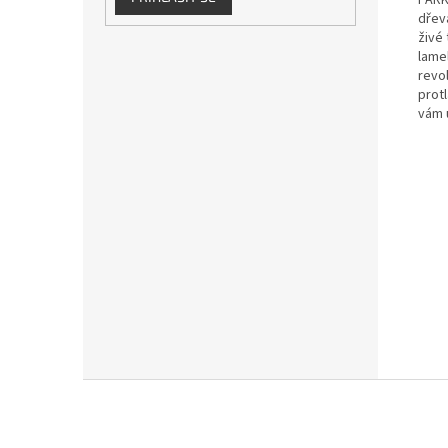
PARK
dřev
živé
lame
revo
prot
vám 
Z
á
p