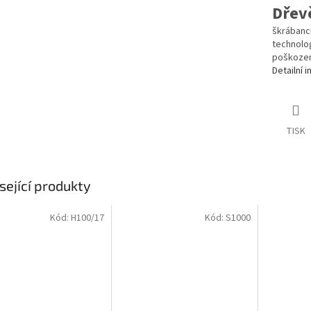
Dřev
škrábanců
technolog
poškozen
Detailní 
TISK
sející produkty
Kód:
H100/17
Kód:
S1000