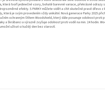
Y je dřevěná dýhová podlaha s velmi tenkou ale silně odolnou vrstvou sku
a, která tvoří jedinečné vzory, bohaté barevné variace, překrásné odrazy s
 trojrozměrné efekty. S PARKY můžete vidět a cítit skutečné pravé dřevo z
ly, která je svým provedením vždy unikátní. Nová generace Parky 2025 přich
lučním ochranným štítem Woodshield, který dále posunuje odolnost proti 
laky a škrábanci a výrazně zvyšuje odolnost proti vodě na min. 24 hodin. W
umožní užívat si každý den bez starostí.