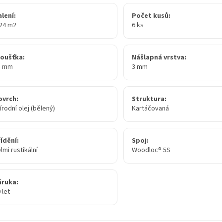
lení:
Počet kusů:
,24 m2
6 ks
loušťka:
Nášlapná vrstva:
5 mm
3 mm
ovrch:
Struktura:
írodní olej (bělený)
Kartáčovaná
ídění:
Spoj:
lmi rustikální
Woodloc® 5S
áruka:
 let