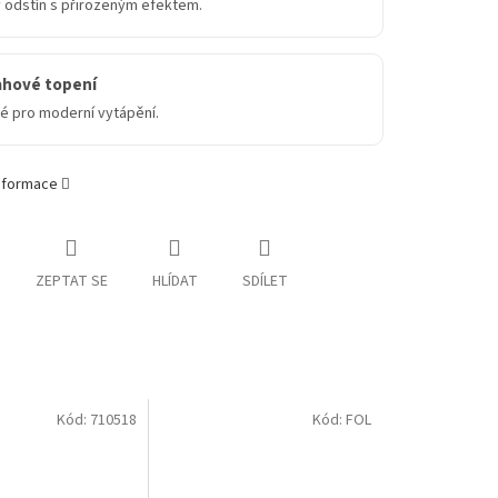
ý odstín s přirozeným efektem.
ahové topení
é pro moderní vytápění.
informace
ZEPTAT SE
HLÍDAT
SDÍLET
Kód:
710518
Kód:
FOL