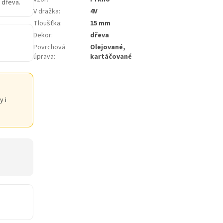
 dřeva.
V dražka
:
4V
Tloušťka
:
15 mm
Dekor
:
dřeva
Povrchová
Olejované,
úprava
:
kartáčované
y i