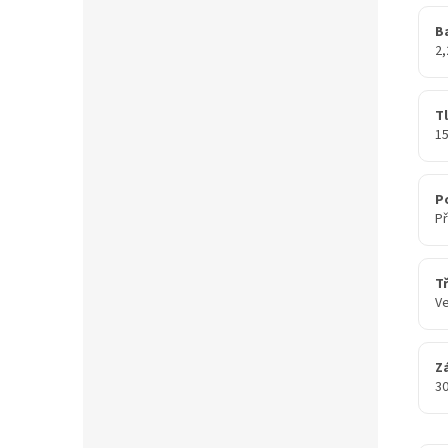
Ba
2
T
1
P
Př
Tř
Ve
Z
30