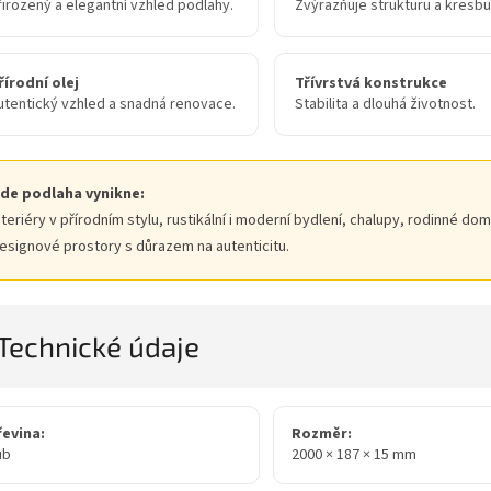
řirozený a elegantní vzhled podlahy.
Zvýrazňuje strukturu a kresbu
řírodní olej
Třívrstvá konstrukce
utentický vzhled a snadná renovace.
Stabilita a dlouhá životnost.
de podlaha vynikne:
nteriéry v přírodním stylu, rustikální i moderní bydlení, chalupy, rodinné dom
esignové prostory s důrazem na autenticitu.
Technické údaje
řevina:
Rozměr:
ub
2000 × 187 × 15 mm