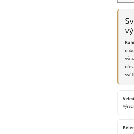
Sv
vý
Kähr
dubo
výra
dřev
svět
Velmi
Výrazn
Bělen