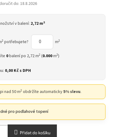
oručit do:
18.8.2026
2
nožství v balení:
2,72 m
2
2
m
potřebujete?
m
2
2
íte
0
balení po 2,72 m
(
0.000
m
)
nu:
0,00 Kč
s DPH
2
upi nad 50 m
obdržíte automaticky
5% slevu
.
dné pro podlahové topení
Přidat do košíku