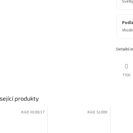
Světl
Podl
Vhodn
Detailní 
TISK
sející produkty
Kód:
H100/17
Kód:
S1000