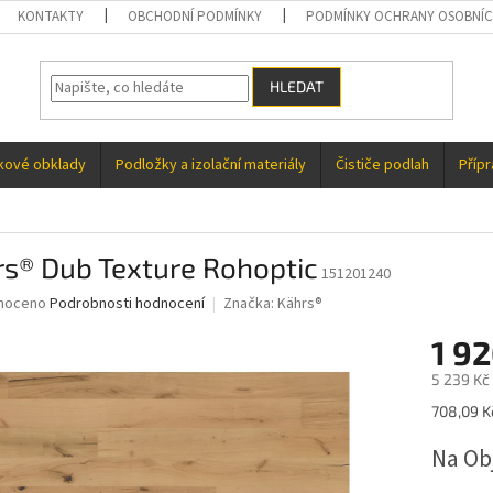
KONTAKTY
OBCHODNÍ PODMÍNKY
PODMÍNKY OCHRANY OSOBNÍC
HLEDAT
kové obklady
Podložky a izolační materiály
Čističe podlah
Příp
rs® Dub Texture Rohoptic
151201240
né
noceno
Podrobnosti hodnocení
Značka:
Kährs®
ní
1 9
u
5 239 Kč 
Měrná
708,09 K
cena:
ek.
Na Ob