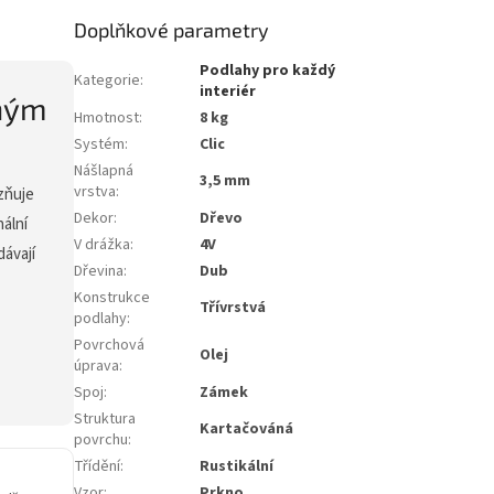
Doplňkové parametry
Podlahy pro každý
Kategorie
:
interiér
zným
Hmotnost
:
8 kg
Systém
:
Clic
Nášlapná
3,5 mm
vrstva
:
zňuje
Dekor
:
Dřevo
nální
V drážka
:
4V
dávají
Dřevina
:
Dub
Konstrukce
Třívrstvá
podlahy
:
Povrchová
Olej
úprava
:
Spoj
:
Zámek
Struktura
Kartačováná
povrchu
:
Třídění
:
Rustikální
Vzor
:
Prkno