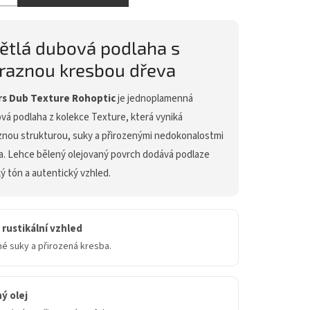
ětlá dubová podlaha s
raznou kresbou dřeva
s Dub Texture Rohoptic
je jednoplamenná
vá podlaha z kolekce Texture, která vyniká
znou strukturou, suky a přirozenými nedokonalostmi
a. Lehce bělený olejovaný povrch dodává podlaze
lý tón a autentický vzhled.
 rustikální vzhled
é suky a přirozená kresba.
ý olej