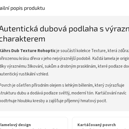
ailní popis produktu
Autentická dubová podlaha s výra
charakterem
Kährs Dub Texture Rohoptic
je součástí kolekce Texture, která zdůra
přirozenou krásu dřeva v jeho nejvýraznější podobě. Každá lamela je origi
díky výraznému žilkování, sukům a drobným prasklinám, které podlaze do
autentický rustikální vzhled.
Povrch je ošetřen přírodním olejem s lehkým bělením, který zvýrazňuje
strukturu dubu a dodává podlaze světlý, moderní tón. Kartáčování navíc
podtrhuje hloubku kresby a zajišťuje příjemný hmatový pocit.
-lamelový design
Kartáčovaný povrch