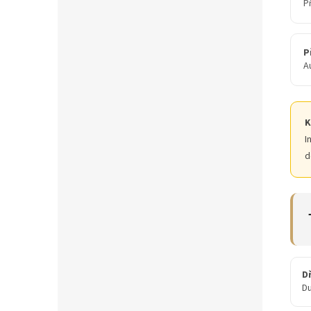
P
P
A
K
I
d
D
D