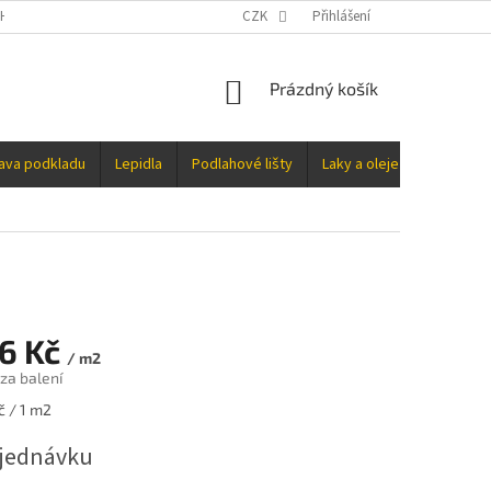
H ÚDAJŮ
CZK
Přihlášení
NÁKUPNÍ
Prázdný košík
KOŠÍK
rava podkladu
Lepidla
Podlahové lišty
Laky a oleje
Doplňky
26 Kč
/ m2
za balení
č / 1 m2
jednávku