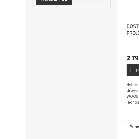
BOST
PROJE
hybri
vícev
2 79
D
Hybrid
dřevě
WOOD 
jednos
bez ro
lepení
podlah 
Popi