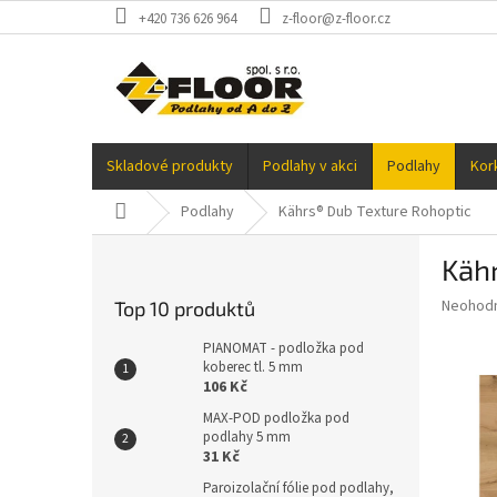
Přejít
+420 736 626 964
z-floor@z-floor.cz
na
obsah
Skladové produkty
Podlahy v akci
Podlahy
Kor
Domů
Podlahy
Kährs® Dub Texture Rohoptic
P
Käh
o
s
Průměr
Neohod
Top 10 produktů
t
hodnoce
r
produkt
PIANOMAT - podložka pod
a
koberec tl. 5 mm
je
106 Kč
0,0
n
z
n
MAX-POD podložka pod
5
podlahy 5 mm
í
hvězdič
31 Kč
p
a
Paroizolační fólie pod podlahy,