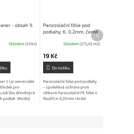
aner - obsah 1l
Paroizolační fólie pod
podlahy, tl. 0,2mm, černá
Další
produkt
(2mx25m= 50m2)
Skladem
(10 ks)
Skladem
(272,02 m2)
19 Kč
šíku
Do košíku
er 1 l je univerzální
Paroizolační fólie pod podlahy
středek pro
– spolehlivá ochrana proti
u údržbu dřevěných
vlhkosti Paroizolační PE fólie o
ch podlah. Vhodný
tloušťce 0,20 mm chrání
ané i lakované
podlahové konstrukce před
etrně odstraňuje
pronikáním zbytkové vlhkosti
z...