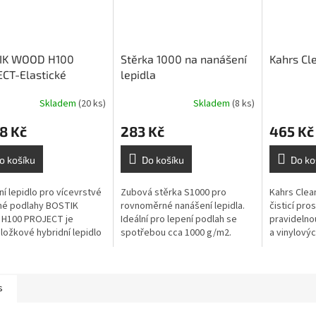
IK WOOD H100
Stěrka 1000 na nanášení
Kahrs Cle
CT-Elastické
lepidla
dní lepidlo na
Skladem
(20 ks)
Skladem
(8 ks)
rstvé parkety- 17 kg
8 Kč
283 Kč
465 Kč
o košíku
Do košíku
Do ko
ní lepidlo pro vícevrstvé
Zubová stěrka S1000 pro
Kahrs Clean
né podlahy BOSTIK
rovnoměrné nanášení lepidla.
čisticí pro
H100 PROJECT je
Ideální pro lepení podlah se
pravidelno
ložkové hybridní lepidlo
spotřebou cca 1000 g/m2.
a vinylový
zpouštědel určené pro
Vhodná pro dřevěné i další
pro olejov
 vícevrstvých dřevěných
podlahové krytiny.
povrchy, š
a...
běžné...
s