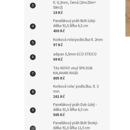
tl. 0,2mm, černá (2mx25m=
n
50m2)
e
19 Kč
l
Panelákový práh BUK úzký-
délka 91,5 šířka 6,5 cm
430 Kč
Korková role/podložka tl. 2mm
97 Kč
adipan 5,5mm ECO STEICO
69 Kč
Tilo NOVO vinyl SPA DUB
KALAHARI RIGID
805 Kč
Korková role/ podložka, tl. 3
mm
161 Kč
Panelákový práh Dub úzký -
délka 91,5 šířka 6,5 cm
505 Kč
Panelákový práh BUK široký-
délka 91,5 šířka 11,5 cm