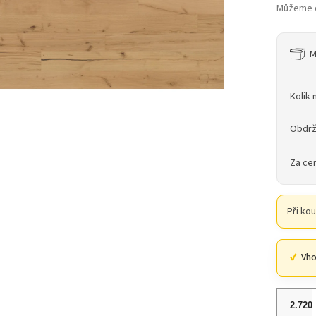
Můžeme d
M
Kolik 
Obdrž
Za ce
Při ko
Vho