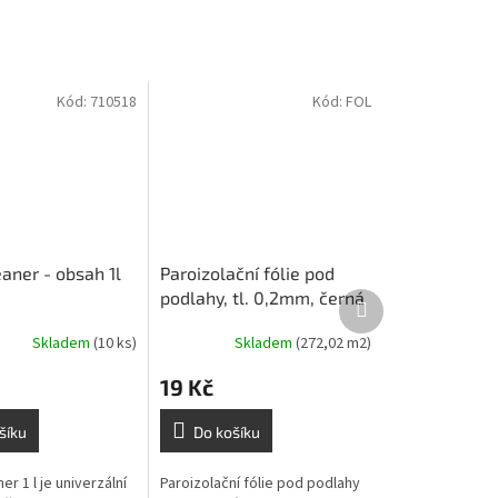
Kód:
710518
Kód:
FOL
aner - obsah 1l
Paroizolační fólie pod
podlahy, tl. 0,2mm, černá
Další
produkt
(2mx25m= 50m2)
Skladem
(10 ks)
Skladem
(272,02 m2)
19 Kč
šíku
Do košíku
er 1 l je univerzální
Paroizolační fólie pod podlahy