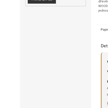
dřevě
WOOD 
jednos
bez ro
lepení
podlah 
Popi
Det