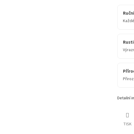
Ruční
Každé 
Rusti
Výrazn
Příro
Přiro
Detailní 
TISK