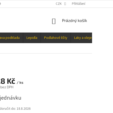
H ÚDAJŮ
CZK
Přihlášení
NÁKUPNÍ
Prázdný košík
KOŠÍK
rava podkladu
Lepidla
Podlahové lišty
Laky a oleje
Doplňky
28 Kč
/ ks
 bez DPH
jednávku
oručit do:
18.8.2026