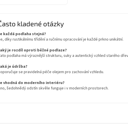
Často kladené otázky
e každá podlaha stejná?
e, díky rustikálnímu třídění a ručnímu opracování je každé prkno unikátní.
aký je rozdíl oproti běžné podlaze?
ato podlaha má výraznější strukturu, suky a autentický vzhled starého dřev
aká je údržba?
oporučuje se pravidelná péče olejem pro zachování vzhledu.
Je vhodná do moderního interiéru?
no, šedohnědý odstín skvěle funguje i v moderních prostorech.