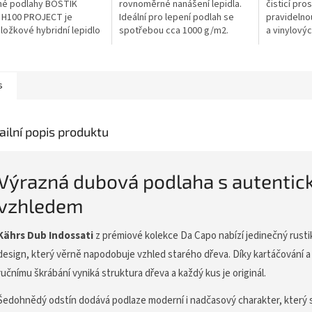
né podlahy BOSTIK
rovnoměrné nanášení lepidla.
čisticí pro
H100 PROJECT je
Ideální pro lepení podlah se
pravidelno
ložkové hybridní lepidlo
spotřebou cca 1000 g/m2.
a vinylový
zpouštědel určené pro
Vhodná pro dřevěné i další
pro olejov
 vícevrstvých dřevěných
podlahové krytiny.
povrchy, š
a...
běžné...
s
ailní popis produktu
Výrazná dubová podlaha s autenti
vzhledem
Kährs Dub Indossati
z prémiové kolekce Da Capo nabízí jedinečný rustik
design, který věrně napodobuje vzhled starého dřeva. Díky kartáčování a
ručnímu škrábání vyniká struktura dřeva a každý kus je originál.
Šedohnědý odstín dodává podlaze moderní i nadčasový charakter, který 