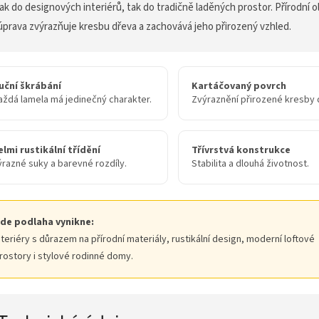
jak do designových interiérů, tak do tradičně laděných prostor. Přírodní o
úprava zvýrazňuje kresbu dřeva a zachovává jeho přirozený vzhled.
uční škrábání
Kartáčovaný povrch
aždá lamela má jedinečný charakter.
Zvýraznění přirozené kresby 
elmi rustikální třídění
Třívrstvá konstrukce
ýrazné suky a barevné rozdíly.
Stabilita a dlouhá životnost.
de podlaha vynikne:
nteriéry s důrazem na přírodní materiály, rustikální design, moderní loftové
rostory i stylové rodinné domy.