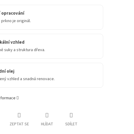
 opracování
prkno je originál.
kální vzhled
é suky a struktura dřeva.
dní olej
zený vzhled a snadná renovace.
informace
ZEPTAT SE
HLÍDAT
SDÍLET