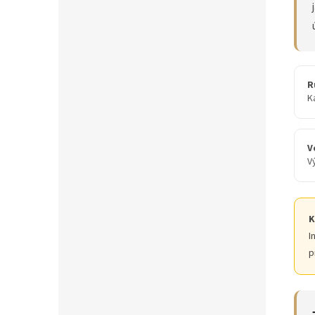
R
K
V
V
K
I
p