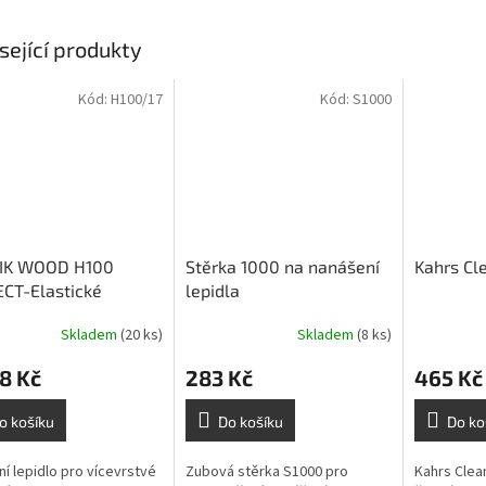
sející produkty
Kód:
H100/17
Kód:
S1000
IK WOOD H100
Stěrka 1000 na nanášení
Kahrs Cle
CT-Elastické
lepidla
dní lepidlo na
Skladem
(20 ks)
Skladem
(8 ks)
rstvé parkety- 17 kg
8 Kč
283 Kč
465 Kč
o košíku
Do košíku
Do ko
ní lepidlo pro vícevrstvé
Zubová stěrka S1000 pro
Kahrs Clean