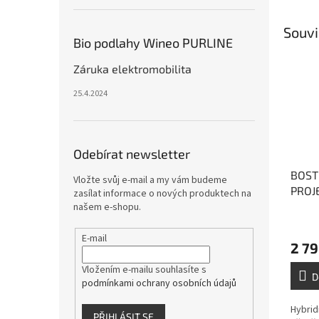
Souvi
Bio podlahy Wineo PURLINE
Záruka elektromobilita
25.4.2024
Odebírat newsletter
BOST
Vložte svůj e-mail a my vám budeme
PROJE
zasílat informace o nových produktech na
hybri
našem e-shopu.
vícev
E-mail
2 79
Vložením e-mailu souhlasíte s
D
podmínkami ochrany osobních údajů
Hybrid
PŘIHLÁSIT SE