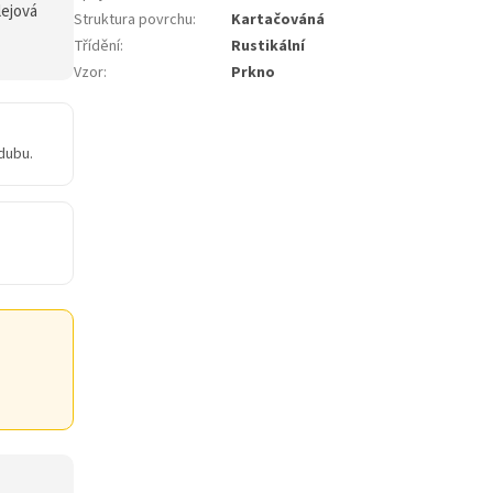
lejová
Struktura povrchu
:
Kartačováná
Třídění
:
Rustikální
Vzor
:
Prkno
dubu.