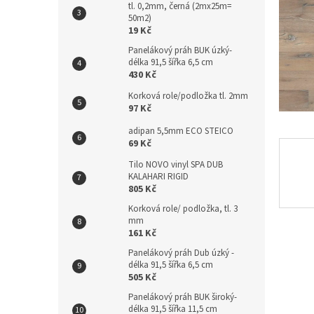
tl. 0,2mm, černá (2mx25m=
n
50m2)
e
19 Kč
l
Panelákový práh BUK úzký-
délka 91,5 šířka 6,5 cm
430 Kč
Korková role/podložka tl. 2mm
97 Kč
adipan 5,5mm ECO STEICO
69 Kč
Tilo NOVO vinyl SPA DUB
KALAHARI RIGID
805 Kč
Korková role/ podložka, tl. 3
mm
161 Kč
Panelákový práh Dub úzký -
délka 91,5 šířka 6,5 cm
505 Kč
Panelákový práh BUK široký-
délka 91,5 šířka 11,5 cm