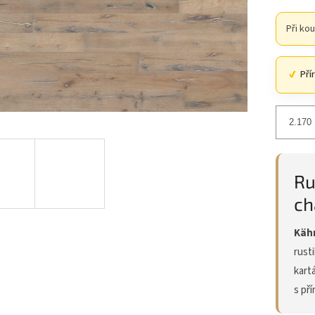
Při ko
Pří
Ru
ch
Kähr
rust
kart
s př