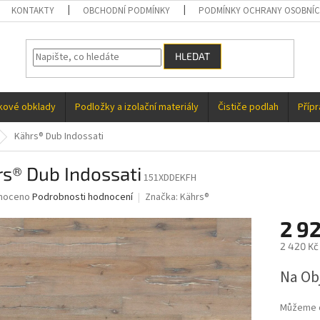
KONTAKTY
OBCHODNÍ PODMÍNKY
PODMÍNKY OCHRANY OSOBNÍC
HLEDAT
kové obklady
Podložky a izolační materiály
Čističe podlah
Příp
Kährs® Dub Indossati
s® Dub Indossati
151XDDEKFH
né
noceno
Podrobnosti hodnocení
Značka:
Kährs®
ní
2 9
u
2 420 Kč
Měrná
Na Ob
cena:
ek.
Můžeme d