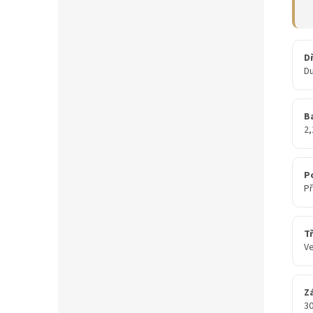
D
D
Ba
2
P
Př
Tř
Ve
Z
30