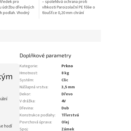
středek pro
– spolehlivá ochrana proti
u údržbu dřevěných
vlhkosti Paroizolační PE fólie o
ch podlah. Vhodný
tloušťce 0,20 mm chrání
ané i lakované
podlahové konstrukce před
etrně odstraňuje
pronikáním zbytkové vlhkosti
z...
Doplňkové parametry
Kategorie
:
Prkno
Hmotnost
:
8 kg
ckým
Systém
:
Clic
Nášlapná vrstva
:
3,5 mm
Dekor
:
Dřevo
ální
V drážka
:
4V
Dřevina
:
Dub
Konstrukce podlahy
:
Třívrstvá
Povrchová úprava
:
Olej
se hodí
Spoj
:
Zámek