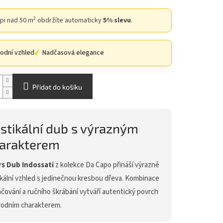
2
upi nad 50 m
obdržíte automaticky
5% slevu
.
rodní vzhled
Nadčasová elegance
Přidat do košíku
stikální dub s výrazným
arakterem
s Dub Indossati
z kolekce Da Capo přináší výrazně
ikální vzhled s jedinečnou kresbou dřeva. Kombinace
áčování a ručního škrábání vytváří autentický povrch
írodním charakterem.