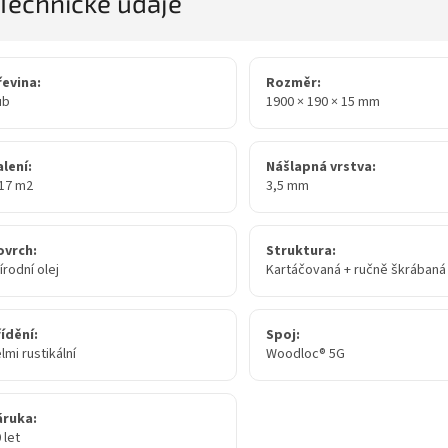
Technické údaje
řevina:
Rozměr:
ub
1900 × 190 × 15 mm
lení:
Nášlapná vrstva:
,17 m2
3,5 mm
ovrch:
Struktura:
írodní olej
Kartáčovaná + ručně škrábaná
ídění:
Spoj:
lmi rustikální
Woodloc® 5G
áruka:
 let