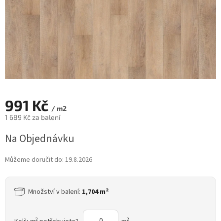
991 Kč
/ m2
1 689 Kč za balení
Měrná
Na Objednávku
cena:
Můžeme doručit do:
19.8.2026
2
Množství v balení:
1,704 m
2
2