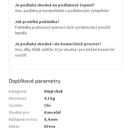
Je podlaha vhodná na podlahové topení?
Ano, podlaha je kompatibilní s podlahovým vytápěním.
Jak probíhá pokládka?
Pokládka je plovoucí pomocí click systému bez použití
lepidla.
Je podlaha vhodná i do komerčních prostor?
Ano, díky třídě zátěže 33 je vhodná i pro běžné komerční
využití.
Doplňkové parametry
Kategorie
:
Vinyl click
Hmotnost
:
9.3 kg
Systém
:
Clic
Vhodné pro
:
Kancelář
Nášlapná vrstva
:
0,4 mm
Dekor
:
Dřevo