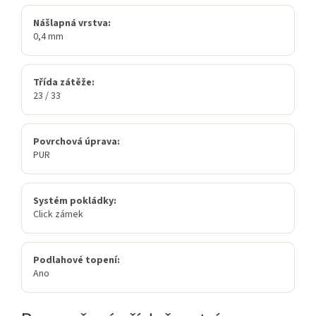
Nášlapná vrstva:
0,4 mm
Třída zátěže:
23 / 33
Povrchová úprava:
PUR
Systém pokládky:
Click zámek
Podlahové topení:
Ano