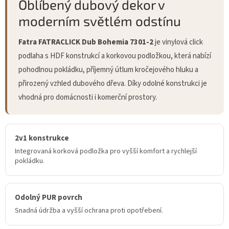
Oblíbený dubový dekor v
moderním světlém odstínu
Fatra FATRACLICK Dub Bohemia 7301-2
je vinylová click
podlaha s HDF konstrukcí a korkovou podložkou, která nabízí
pohodlnou pokládku, příjemný útlum kročejového hluku a
přirozený vzhled dubového dřeva. Díky odolné konstrukci je
vhodná pro domácnosti i komerční prostory.
2v1 konstrukce
Integrovaná korková podložka pro vyšší komfort a rychlejší
pokládku.
Odolný PUR povrch
Snadná údržba a vyšší ochrana proti opotřebení.