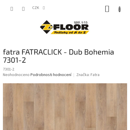
Přejít
NÁKUP
na
CZK
obsah
KOŠÍK
fatra FATRACLICK - Dub Bohemia
7301-2
7301-2
Průměrné
Neohodnoceno
Podrobnosti hodnocení
Značka:
Fatra
hodnocení
produktu
je
0,0
z
5
hvězdiček.