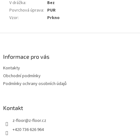
V drážka
:
Bez
Povrchová úprava
:
PUR
Vzor
:
Prkno
Z
á
p
a
Informace pro vás
t
Kontakty
í
Obchodní podmínky
Podmínky ochrany osobních údajů
Kontakt
z-floor
@
z-floor.cz
+420 736 626 964