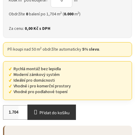
Kolik m
potřebujete?
m
2
2
Obdržíte
0
balení po 1,704 m
(
0.000
m
)
Za cenu:
0,00 Kč
s DPH
2
Při koupi nad 50 m
obdržíte automaticky
5% slevu
.
Rychlá montáž bez lepidla
Moderní zámkový systém
Ideální pro domácnosti
Vhodné i pro komerční prostory
Vhodné pro podlahové topení
Přidat do košíku