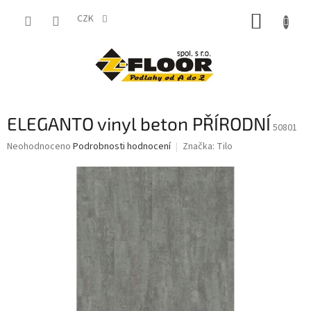
Přejít
NÁKUP
na
CZK
obsah
KOŠÍK
ELEGANTO vinyl beton PŘÍRODNÍ
50801
Průměrné
Neohodnoceno
Podrobnosti hodnocení
Značka:
Tilo
hodnocení
produktu
je
0,0
z
5
hvězdiček.