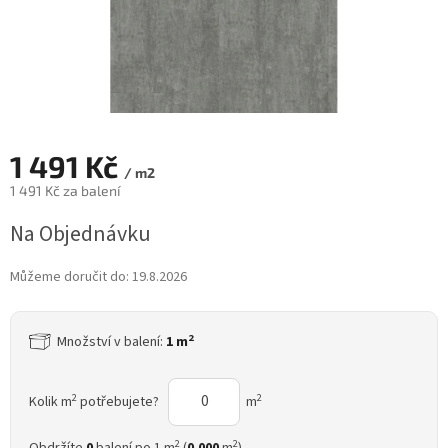
1 491 Kč
/ m2
1 491 Kč za balení
Měrná
Na Objednávku
cena:
Můžeme doručit do:
19.8.2026
2
Množství v balení:
1 m
2
2
Kolik m
potřebujete?
m
2
2