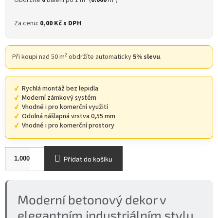
Obdržíte
0
balení po 1 m
(
0.000
m
)
Za cenu:
0,00 Kč
s DPH
2
Při koupi nad 50 m
obdržíte automaticky
5% slevu
.
Rychlá montáž bez lepidla
Moderní zámkový systém
Vhodné i pro komerční využití
Odolná nášlapná vrstva 0,55 mm
Vhodné i pro komerční prostory
Přidat do košíku
Moderní betonový dekor v
elegantním industriálním stylu