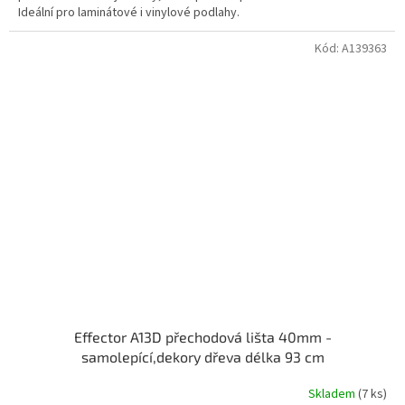
Ideální pro laminátové i vinylové podlahy.
Kód:
A139363
Effector A13D přechodová lišta 40mm -
samolepící,dekory dřeva délka 93 cm
Skladem
(7 ks)