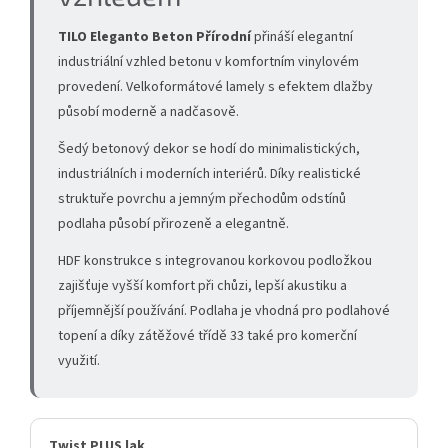
TILO Eleganto Beton Přírodní
přináší elegantní
industriální vzhled betonu v komfortním vinylovém
provedení. Velkoformátové lamely s efektem dlažby
působí moderně a nadčasově.
Šedý betonový dekor se hodí do minimalistických,
industriálních i moderních interiérů. Díky realistické
struktuře povrchu a jemným přechodům odstínů
podlaha působí přirozeně a elegantně.
HDF konstrukce s integrovanou korkovou podložkou
zajišťuje vyšší komfort při chůzi, lepší akustiku a
příjemnější používání. Podlaha je vhodná pro podlahové
topení a díky zátěžové třídě 33 také pro komerční
využití.
Twist PLUS lak