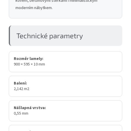
kovem, betonovými stěrkami i minimalistickým
moderním nábytkem.
Technické parametry
Rozměr lamely:
900 × 595 × 10 mm
Balení:
2,142 m2
Nášlapná vrstva:
0,55 mm