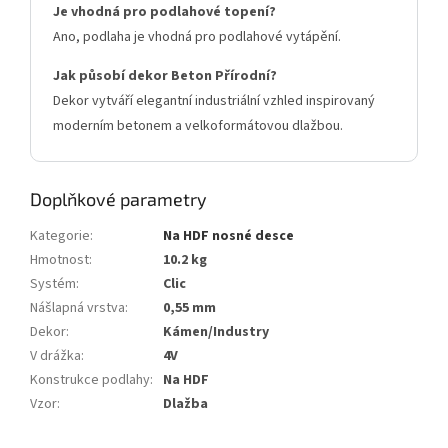
Je vhodná pro podlahové topení?
Ano, podlaha je vhodná pro podlahové vytápění.
Jak působí dekor Beton Přírodní?
Dekor vytváří elegantní industriální vzhled inspirovaný
moderním betonem a velkoformátovou dlažbou.
Doplňkové parametry
Kategorie
:
Na HDF nosné desce
Hmotnost
:
10.2 kg
Systém
:
Clic
Nášlapná vrstva
:
0,55 mm
Dekor
:
Kámen/Industry
V drážka
:
4V
Konstrukce podlahy
:
Na HDF
Vzor
:
Dlažba