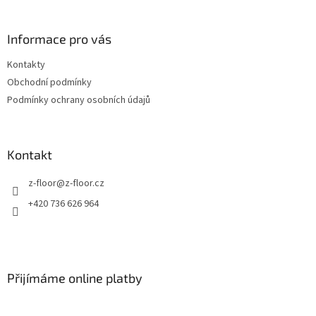
á
p
a
Informace pro vás
t
Kontakty
í
Obchodní podmínky
Podmínky ochrany osobních údajů
Kontakt
z-floor
@
z-floor.cz
+420 736 626 964
Přijímáme online platby