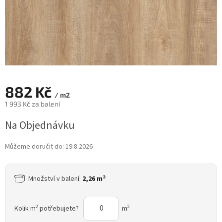
882 Kč
/ m2
1 993 Kč za balení
Měrná
Na Objednávku
cena:
Můžeme doručit do:
19.8.2026
2
Množství v balení:
2,26 m
2
2
Kolik m
potřebujete?
m