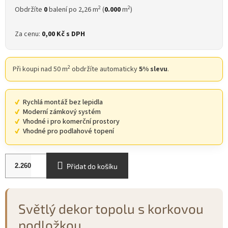
2
2
Obdržíte
0
balení po 2,26 m
(
0.000
m
)
Za cenu:
0,00 Kč
s DPH
2
Při koupi nad 50 m
obdržíte automaticky
5% slevu
.
Rychlá montáž bez lepidla
Moderní zámkový systém
Vhodné i pro komerční prostory
Vhodné pro podlahové topení
Přidat do košíku
Světlý dekor topolu s korkovou
podložkou