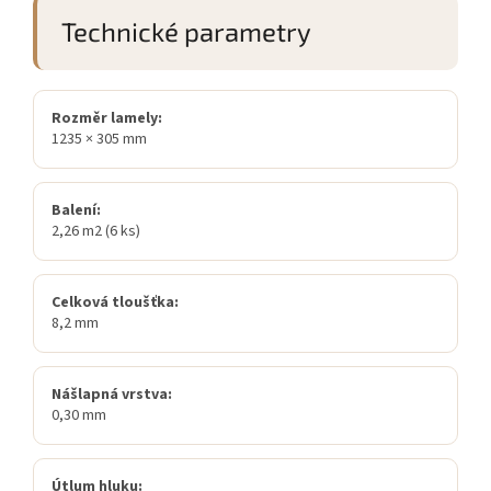
Technické parametry
Rozměr lamely:
1235 × 305 mm
Balení:
2,26 m2 (6 ks)
Celková tloušťka:
8,2 mm
Nášlapná vrstva:
0,30 mm
Útlum hluku: