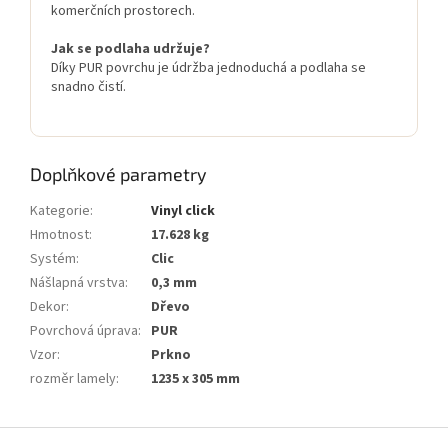
komerčních prostorech.
Jak se podlaha udržuje?
Díky PUR povrchu je údržba jednoduchá a podlaha se
snadno čistí.
Doplňkové parametry
Kategorie
:
Vinyl click
Hmotnost
:
17.628 kg
Systém
:
Clic
Nášlapná vrstva
:
0,3 mm
Dekor
:
Dřevo
Povrchová úprava
:
PUR
Vzor
:
Prkno
rozměr lamely
:
1235 x 305 mm
Z