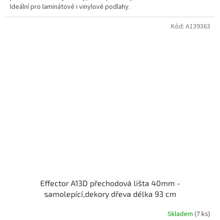
Ideální pro laminátové i vinylové podlahy.
Kód:
A139363
Effector A13D přechodová lišta 40mm -
samolepící,dekory dřeva délka 93 cm
Skladem
(7 ks)