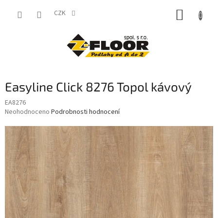
Přejít
NÁKUP
na
CZK
obsah
KOŠÍK
Easyline Click 8276 Topol kávový
EA8276
Průměrné
Neohodnoceno
Podrobnosti hodnocení
hodnocení
produktu
je
0,0
z
5
hvězdiček.