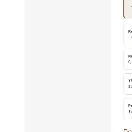
R
1
N
0
Tř
3
P
Tw
Do