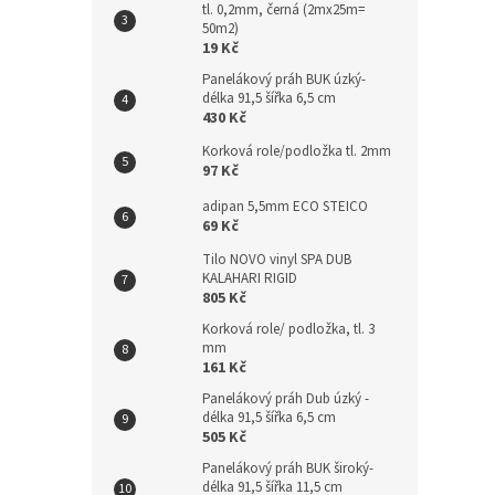
tl. 0,2mm, černá (2mx25m=
n
50m2)
e
19 Kč
l
Panelákový práh BUK úzký-
délka 91,5 šířka 6,5 cm
430 Kč
Korková role/podložka tl. 2mm
97 Kč
adipan 5,5mm ECO STEICO
69 Kč
Tilo NOVO vinyl SPA DUB
KALAHARI RIGID
805 Kč
Korková role/ podložka, tl. 3
mm
161 Kč
Panelákový práh Dub úzký -
délka 91,5 šířka 6,5 cm
505 Kč
Panelákový práh BUK široký-
délka 91,5 šířka 11,5 cm