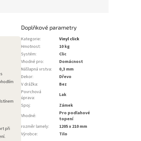
Doplňkové parametry
Kategorie
:
Vinyl click
Hmotnost
:
10 kg
Systém
:
Clic
Vhodné pro
:
Domácnost
Nášlapná vrstva
:
0,3 mm
 s
Dekor
:
Dřevo
ohodlím
V drážka
:
Bez
Povrchová
Lak
úprava
:
dstínem
Spoj
:
Zámek
Pro podlahové
Vhodné
:
topení
rozměr lamely
:
1205 x 210 mm
rt při
Výrobce
:
Tilo
ní.