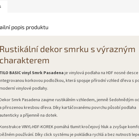
s
ailní popis produktu
Rustikální dekor smrku s výrazným
charakterem
TILO BASIC vinyl Smrk Pasadena
je vinylová podlaha na HDF nosné desce
integrovanou korkovou podložkou, která spojuje přírodní vzhled dřeva s p
moderní vinylové podlahy.
Dekor Smrk Pasadena zaujme rustikálním vzhledem, jemně šedohnědým o
a přirozenou kresbou dřeva. Díky kartáčovanému povrchu působí podlaha
autenticky a příjemně na dotek.
Konstrukce VINYL-HDF-KOREK pomáhá tlumit kročejový hluk a zvyšuje komfo
běžném používání. Díky click systému je pokládka rychlá a bez nutnosti lepe