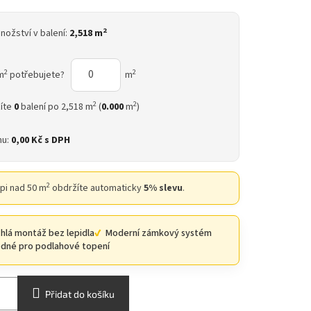
2
nožství v balení:
2,518 m
2
2
m
potřebujete?
m
2
2
íte
0
balení po 2,518 m
(
0.000
m
)
nu:
0,00 Kč
s DPH
2
upi nad 50 m
obdržíte automaticky
5% slevu
.
hlá montáž bez lepidla
Moderní zámkový systém
dné pro podlahové topení
Přidat do košíku