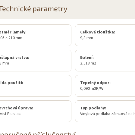
Technické parametry
ozměr lamely:
Celková tloušťka:
205 × 210 mm
9,8 mm
ášlapná vrstva:
Balení:
,3 mm
2,518 m2
ída použití:
Tepelný odpor:
1
0,090 m2K/W
ovrchová úprava:
Typ podlahy:
ist Plus lak
Vinylová podlaha zámková na 
poručené příslušenství