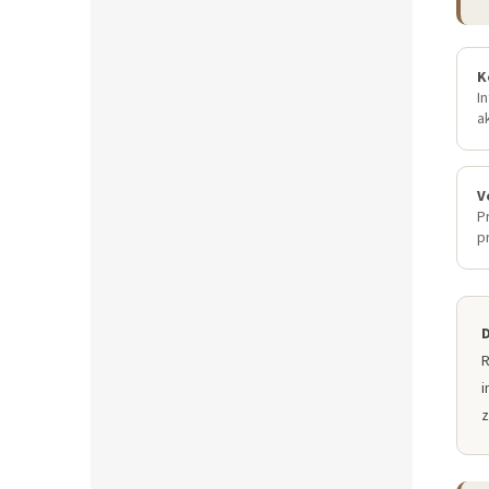
K
I
a
V
P
p
R
i
z