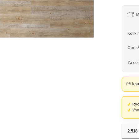
M
Kolik 
Obdrž
Za ce
Při ko
Ryc
Vho