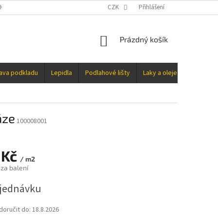
H ÚDAJŮ
CZK
Přihlášení
NÁKUPNÍ
Prázdný košík
KOŠÍK
rava podkladu
Lepidla
Podlahové lišty
Laky a oleje
Doplňky
áze
100008001
 Kč
/ m2
 za balení
jednávku
oručit do:
18.8.2026