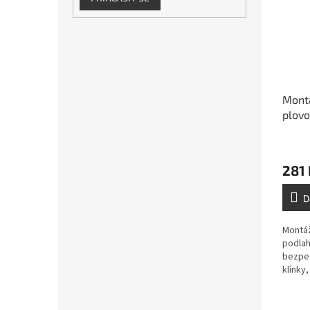
Mont
plovo
281 
D
Montáž
podlah
bezpe
klínky
stahov
laminá