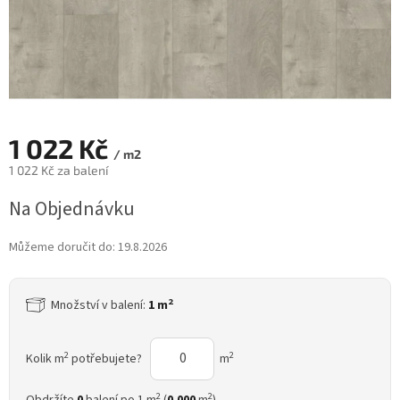
1 022 Kč
/ m2
1 022 Kč za balení
Měrná
Na Objednávku
cena:
Můžeme doručit do:
19.8.2026
2
Množství v balení:
1 m
2
2
Kolik m
potřebujete?
m
2
2