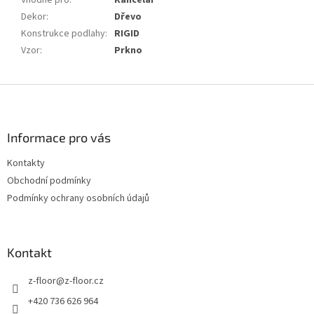
Vhodné pro
:
Kancelář
Dekor
:
Dřevo
Konstrukce podlahy
:
RIGID
Vzor
:
Prkno
Z
á
p
a
Informace pro vás
t
Kontakty
í
Obchodní podmínky
Podmínky ochrany osobních údajů
Kontakt
z-floor
@
z-floor.cz
+420 736 626 964