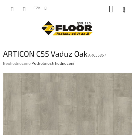
Přejít
NÁKUP
na
CZK
obsah
KOŠÍK
ARTICON C55 Vaduz Oak
ARC55357
Průměrné
Neohodnoceno
Podrobnosti hodnocení
hodnocení
produktu
je
0,0
z
5
hvězdiček.