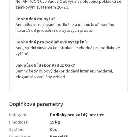
Ne, ARTICON C55 Vaduz Oak využívá plovoucí pokládku se
zámkovým systémem 2G/2G.
Je vhodná do bytu?
Ano, díky integrované podložce a útlumu kročejového
hluku 19 dB je ideální i do bytových prostor.
Je vhodná pro podlahové vytápění?
Ano, rigidní vinylová konstrukce je vhodná pro podlahové
vytápění.
Jak působí dekor Vaduz Oak?
Jemný šedý dubový dekor dodává interiéru moderní,
elegantní a vzdušný vzhled.
Doplňkové parametry
Kategorie
:
Podlahy pro každý interiér
Hmotnost
:
15 kg
Systém
:
Clic