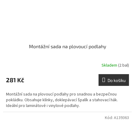
Montážní sada na plovoucí podlahy
Skladem
(2 bal)
281 Kč
Do košíku
Montážní sada na plovoucí podlahy pro snadnou a bezpečnou
pokládku. Obsahuje klínky, doklepávací špalík a stahovací hák.
Ideální pro laminátové i vinylové podlahy.
Kód:
A139363