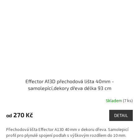
Effector A13D přechodová lišta 40mm -
samolepící,dekory dřeva délka 93 cm
Skladem
(7 ks)
270 Kč
od
DETAIL
Přechodová lišta Effector A13D 40 mm v dekoru dřeva. Samolepicí
profil pro plynulé spojení podlah s výškovým rozdílem do 10 mm.