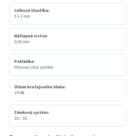
Celková tloušťka:
5 + 1 mm
Nášlapná vrstva:
0,55 mm
Pokládka:
Plovoucí click systém
Útlum kročejového hluku:
19 dB
Zámkový systém:
2G / 2G