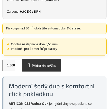
Obdržíte
0
balení po 1 m
(
0.000
m
)
Za cenu:
0,00 Kč
s DPH
2
Při koupi nad 50 m
obdržíte automaticky
5% slevu
.
Odolná nášlapná vrstva 0,55 mm
Vhodné i pro komerční prostory
Přidat do košíku
Moderní šedý dub s komfortní
click pokládkou
ARTICON C55 Vaduz Oak
je rigidní vinylová podlaha se