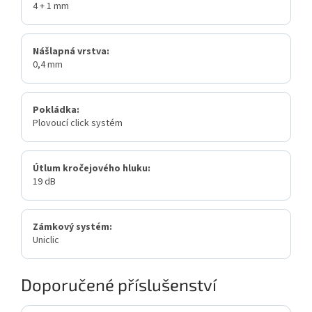
4 + 1 mm
Nášlapná vrstva:
0,4 mm
Pokládka:
Plovoucí click systém
Útlum kročejového hluku:
19 dB
Zámkový systém:
Uniclic
Doporučené příslušenství