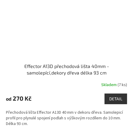
Effector A13D přechodová lišta 40mm -
samolepící,dekory dřeva délka 93 cm
Skladem
(7 ks)
270 Kč
od
DETAIL
Přechodová lišta Effector A13D 40 mm v dekoru dřeva. Samolepicí
profil pro plynulé spojení podlah s výškovým rozdílem do 10 mm.
Délka 93 cm.