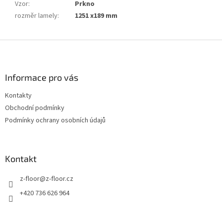
Vzor
:
Prkno
rozměr lamely
:
1251 x189 mm
Z
á
p
a
Informace pro vás
t
Kontakty
í
Obchodní podmínky
Podmínky ochrany osobních údajů
Kontakt
z-floor
@
z-floor.cz
+420 736 626 964