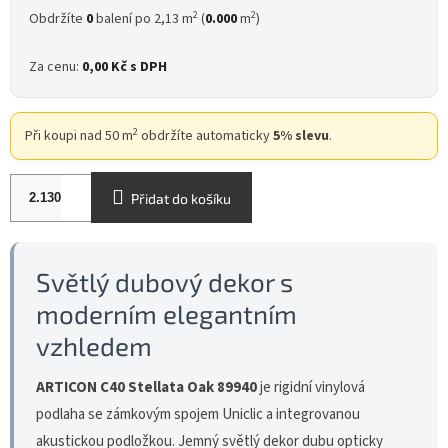
2
2
Obdržíte
0
balení po 2,13 m
(
0.000
m
)
Za cenu:
0,00 Kč
s DPH
2
Při koupi nad 50 m
obdržíte automaticky
5% slevu
.
Přidat do košíku
Světlý dubový dekor s
moderním elegantním
vzhledem
ARTICON C40 Stellata Oak 89940
je rigidní vinylová
podlaha se zámkovým spojem Uniclic a integrovanou
akustickou podložkou. Jemný světlý dekor dubu opticky