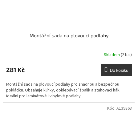
Montážní sada na plovoucí podlahy
Skladem
(2 bal)
281 Kč
Do košíku
Montážní sada na plovoucí podlahy pro snadnou a bezpečnou
pokládku. Obsahuje klínky, doklepávací špalík a stahovací hák.
Ideální pro laminátové i vinylové podlahy.
Kód:
A139363