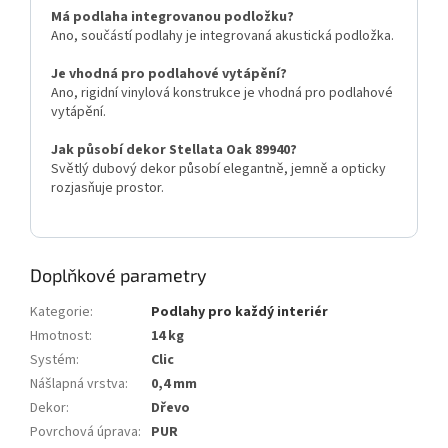
Má podlaha integrovanou podložku?
Ano, součástí podlahy je integrovaná akustická podložka.
Je vhodná pro podlahové vytápění?
Ano, rigidní vinylová konstrukce je vhodná pro podlahové
vytápění.
Jak působí dekor Stellata Oak 89940?
Světlý dubový dekor působí elegantně, jemně a opticky
rozjasňuje prostor.
Doplňkové parametry
Kategorie
:
Podlahy pro každý interiér
Hmotnost
:
14 kg
Systém
:
Clic
Nášlapná vrstva
:
0,4 mm
Dekor
:
Dřevo
Povrchová úprava
:
PUR