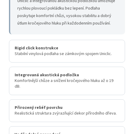
Uniclic a integrovanou akustickou podložkou umožňuje
rychlou plovoucí pokládku bez lepení. Podlaha
poskytuje komfortní chůzi, vysokou stabilitu a dobrý
útlum kročejového hluku při každodenním používání.
Rigid click konstrukce
Stabilní vinylová podlaha se zámkovým spojem Uniclic.
Integrovaná akustická podložka
Komfortnější chůze a snížení kročejového hluku až o 19
dB.
Přirozený reliéf povrchu
Realistická struktura zvýrazňující dekor přírodního dřeva.