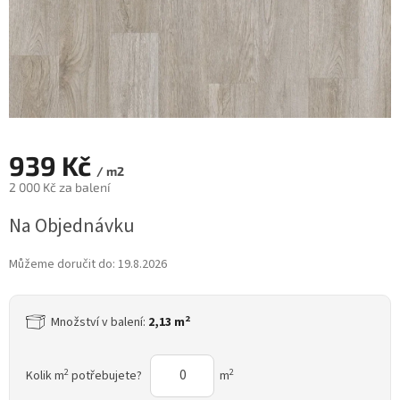
939 Kč
/ m2
2 000 Kč za balení
Měrná
Na Objednávku
cena:
Můžeme doručit do:
19.8.2026
2
Množství v balení:
2,13 m
2
2
Kolik m
potřebujete?
m