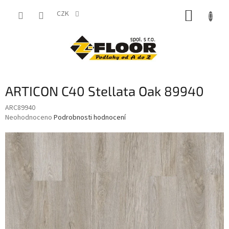
Přejít
NÁKUP
na
CZK
obsah
KOŠÍK
ARTICON C40 Stellata Oak 89940
ARC89940
Průměrné
Neohodnoceno
Podrobnosti hodnocení
hodnocení
produktu
je
0,0
z
5
hvězdiček.