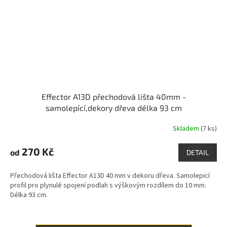
Effector A13D přechodová lišta 40mm -
samolepící,dekory dřeva délka 93 cm
Skladem
(7 ks)
270 Kč
od
DETAIL
Přechodová lišta Effector A13D 40 mm v dekoru dřeva. Samolepicí
profil pro plynulé spojení podlah s výškovým rozdílem do 10 mm.
Délka 93 cm.