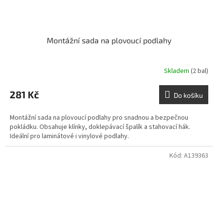
Montážní sada na plovoucí podlahy
Skladem
(2 bal)
281 Kč
Do košíku
Montážní sada na plovoucí podlahy pro snadnou a bezpečnou
pokládku. Obsahuje klínky, doklepávací špalík a stahovací hák.
Ideální pro laminátové i vinylové podlahy.
Kód:
A139363