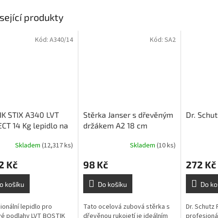
sející produkty
Kód:
A340/14
Kód:
SA2
IK STIX A340 LVT
Stěrka Janser s dřevěným
Dr. Schut
CT 14 Kg lepidlo na
držákem A2 18 cm
Skladem
(12,317 ks)
Skladem
(10 ks)
2 Kč
98 Kč
272 Kč
o košíku
Do košíku
Do ko
ionální lepidlo pro
Tato ocelová zubová stěrka s
Dr. Schutz 
vé podlahy LVT BOSTIK
dřevěnou rukojetí je ideálním
profesioná