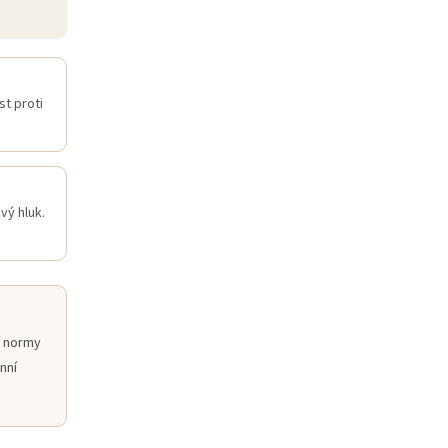
t proti
vý hluk.
í normy
nní