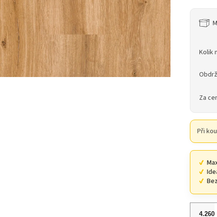
M
Kolik 
Obdrž
Za ce
Při ko
Max
Ide
Bez