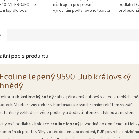
340 LVT PROJECT je
nástrojem pro přesné
podlahy Dr.
zní lepidlo bez
vyrovnání podlahového lepidla.
profesionál
štědel určené pro
Je vyrobena z pevné ocelové
určený pro
ošné lepení vinylových
konstrukce, která zajišťuje
podlah s p
LVT. Nabízí...
dlouhou...
(PU/PUR)...
s
ailní popis produktu
Ecoline lepený 9590 Dub královský
hnědý
Dekor
Dub královský hnědý
nabízí přirozený dubový vzhled v teplých hn
tónech. Vícebarevný dekor v kombinaci se synchronním reliéfem vytváří
autentický vzhled dřevěné podlahy a dodává interiéru útulnou atmosféru.
Vinylová podlaha z kolekce
Ecoline lepený
je vhodná do domácností i lehk
komerčních prostor. Díky voděodolnému provedení, PUR povrchu a nízkém