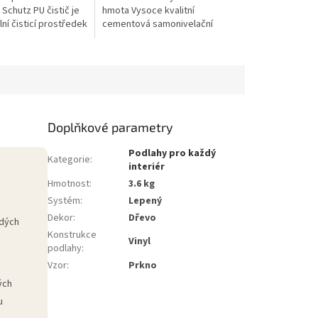
 Schutz PU čistič je
hmota Vysoce kvalitní
ní čisticí prostředek
cementová samonivelační
 pravidelnou údržbu
hmota určená pro vyrovnání
olyuretanovou
podlah před pokládkou
podlahových krytin. Vyniká...
Doplňkové parametry
Podlahy pro každý
Kategorie
:
interiér
Hmotnost
:
3.6 kg
Systém
:
Lepený
Dekor
:
Dřevo
ědých
Konstrukce
Vinyl
podlahy
:
Vzor
:
Prkno
ých
u