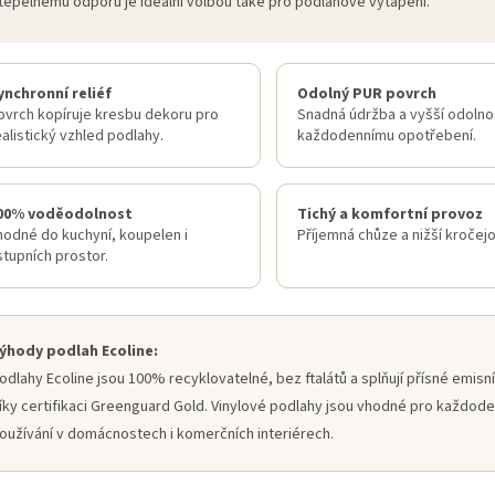
tepelnému odporu je ideální volbou také pro podlahové vytápění.
ynchronní reliéf
Odolný PUR povrch
ovrch kopíruje kresbu dekoru pro
Snadná údržba a vyšší odolnos
ealistický vzhled podlahy.
každodennímu opotřebení.
00% voděodolnost
Tichý a komfortní provoz
hodné do kuchyní, koupelen i
Příjemná chůze a nižší kročejo
stupních prostor.
ýhody podlah Ecoline:
odlahy Ecoline jsou 100% recyklovatelné, bez ftalátů a splňují přísné emisn
íky certifikaci Greenguard Gold. Vinylové podlahy jsou vhodné pro každode
oužívání v domácnostech i komerčních interiérech.