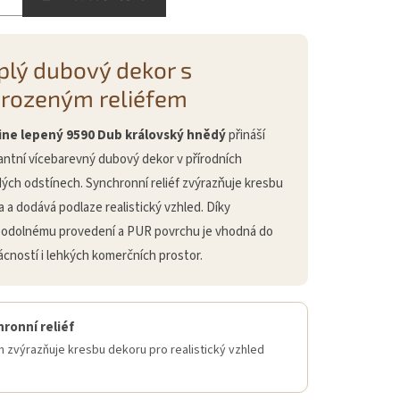
plý dubový dekor s
irozeným reliéfem
ine lepený 9590 Dub královský hnědý
přináší
antní vícebarevný dubový dekor v přírodních
ých odstínech. Synchronní reliéf zvýrazňuje kresbu
a a dodává podlaze realistický vzhled. Díky
odolnému provedení a PUR povrchu je vhodná do
cností i lehkých komerčních prostor.
ronní reliéf
 zvýrazňuje kresbu dekoru pro realistický vzhled
.