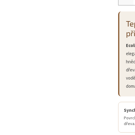
Te
př
Ecol
eleg
hněd
dřev
vodě
domá
Synch
Povrch
dřeva