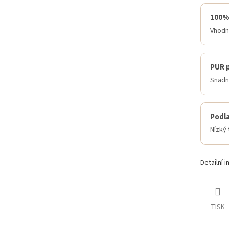
100%
Vhodné
PUR 
Snadná
Podl
Nízký
Detailní 
TISK