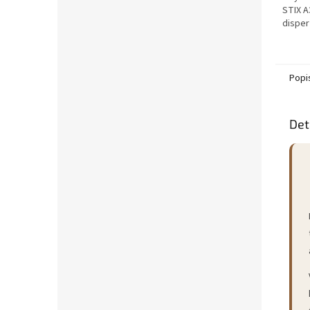
STIX A
disper
rozpou
celopl
podlah 
Popi
Det