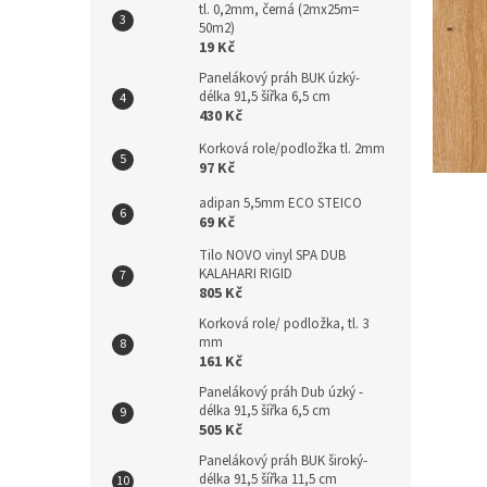
tl. 0,2mm, černá (2mx25m=
n
50m2)
e
19 Kč
l
Panelákový práh BUK úzký-
délka 91,5 šířka 6,5 cm
430 Kč
Korková role/podložka tl. 2mm
97 Kč
adipan 5,5mm ECO STEICO
69 Kč
Tilo NOVO vinyl SPA DUB
KALAHARI RIGID
805 Kč
Korková role/ podložka, tl. 3
mm
161 Kč
Panelákový práh Dub úzký -
délka 91,5 šířka 6,5 cm
505 Kč
Panelákový práh BUK široký-
délka 91,5 šířka 11,5 cm