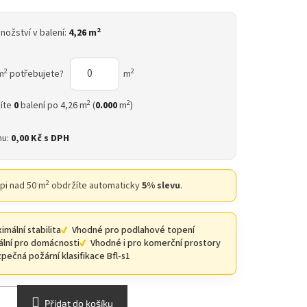
2
nožství v balení:
4,26 m
2
2
m
potřebujete?
m
2
2
íte
0
balení po 4,26 m
(
0.000
m
)
nu:
0,00 Kč
s DPH
2
upi nad 50 m
obdržíte automaticky
5% slevu
.
imální stabilita
Vhodné pro podlahové topení
ální pro domácnosti
Vhodné i pro komerční prostory
pečná požární klasifikace Bfl-s1
Přidat do košíku