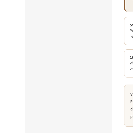
S
P
r
1
V
v
V
P
d
p