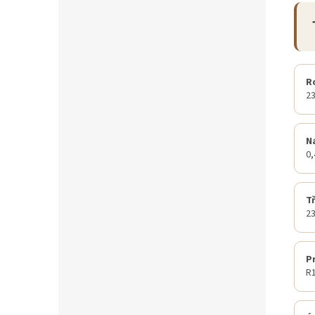
R
2
N
0
T
23
P
R1