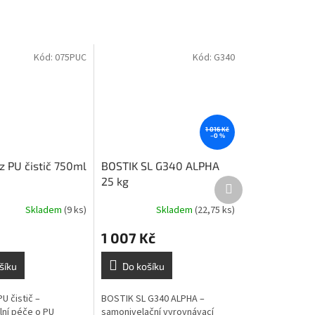
Kód:
075PUC
Kód:
G340
1 016 Kč
–0 %
z PU čistič 750ml
BOSTIK SL G340 ALPHA
25 kg
Další
produkt
Skladem
(9 ks)
Skladem
(22,75 ks)
1 007 Kč
šíku
Do košíku
PU čistič –
BOSTIK SL G340 ALPHA –
lní péče o PU
samonivelační vyrovnávací