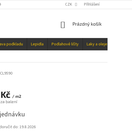
H ÚDAJŮ
CZK
Přihlášení
NÁKUPNÍ
Prázdný košík
KOŠÍK
rava podkladu
Lepidla
Podlahové lišty
Laky a oleje
Doplňky
CL9590
 Kč
/ m2
 za balení
jednávku
oručit do:
19.8.2026