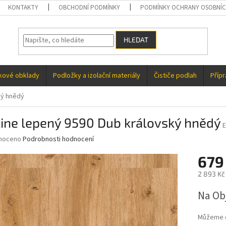
KONTAKTY
OBCHODNÍ PODMÍNKY
PODMÍNKY OCHRANY OSOBNÍC
HLEDAT
kové obklady
Podložky a izolační materiály
Čističe podlah
Příp
ký hnědý
line lepený 9590 Dub královský hnědý
E
né
noceno
Podrobnosti hodnocení
ní
679
u
2 893 Kč
Měrná
Na Ob
cena:
ek.
Můžeme d