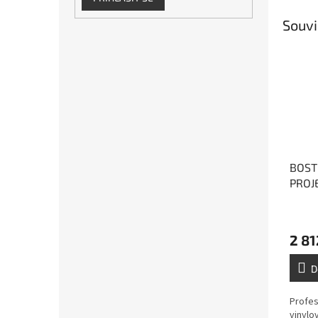
Souvi
BOST
PROJE
vinyl
2 81
D
Profes
vinylo