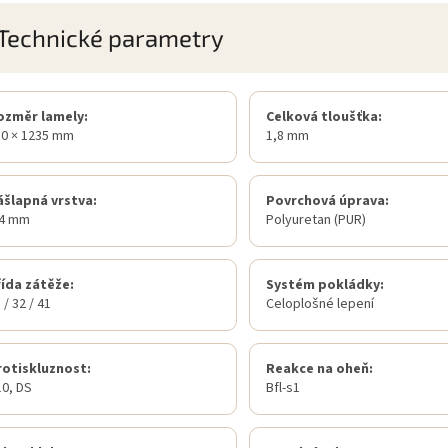
Technické parametry
ozměr lamely:
Celková tloušťka:
30 × 1235 mm
1,8 mm
ášlapná vrstva:
Povrchová úprava:
,4 mm
Polyuretan (PUR)
řída zátěže:
Systém pokládky:
 / 32 / 41
Celoplošné lepení
rotiskluznost:
Reakce na oheň:
0, DS
Bfl-s1