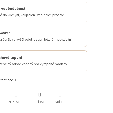
 voděodolnost
 do kuchyní, koupelen i vstupních prostor.
povrch
 údržba a vyšší odolnost při běžném používání.
ahové topení
 tepelný odpor vhodný pro vytápěné podlahy.
informace
ZEPTAT SE
HLÍDAT
SDÍLET