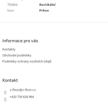
Třídění
:
Rustikální
Vzor
:
Prkno
Z
á
p
a
Informace pro vás
t
Kontakty
í
Obchodní podmínky
Podmínky ochrany osobních údajů
Kontakt
z-floor
@
z-floor.cz
+420 736 626 964