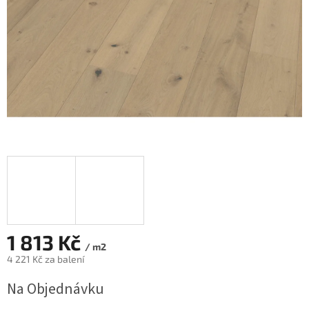
1 813 Kč
/ m2
4 221 Kč za balení
Měrná
Na Objednávku
cena: