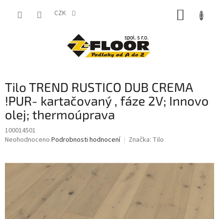
Přejít
NÁKUP
na
CZK
obsah
KOŠÍK
Tilo TREND RUSTICO DUB CREMA
!PUR- kartačovaný , fáze 2V; Innovo
olej; thermoúprava
100014501
Průměrné
Neohodnoceno
Podrobnosti hodnocení
Značka:
Tilo
hodnocení
produktu
je
0,0
z
5
hvězdiček.