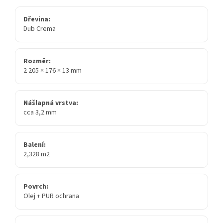
Dřevina:
Dub Crema
Rozměr:
2 205 × 176 × 13 mm
Nášlapná vrstva:
cca 3,2 mm
Balení:
2,328 m2
Povrch:
Olej + PUR ochrana