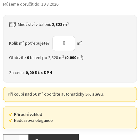
Můžeme doručit do:
19.8.2026
2
Množství v balení:
2,328 m
2
2
Kolik m
potřebujete?
m
2
2
Obdržíte
0
balení po 2,328 m
(
0.000
m
)
Za cenu:
0,00 Kč
s DPH
2
Při koupi nad 50 m
obdržíte automaticky
5% slevu
.
Přírodní vzhled
Nadčasová elegance