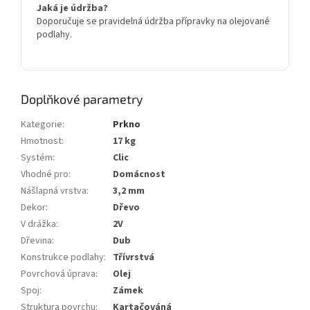
Jaká je údržba?
Doporučuje se pravidelná údržba přípravky na olejované
podlahy.
Doplňkové parametry
Kategorie
:
Prkno
Hmotnost
:
17 kg
Systém
:
Clic
Vhodné pro
:
Domácnost
Nášlapná vrstva
:
3,2 mm
Dekor
:
Dřevo
V drážka
:
2V
Dřevina
:
Dub
Konstrukce podlahy
:
Třívrstvá
Povrchová úprava
:
Olej
Spoj
:
Zámek
Struktura povrchu
:
Kartačováná