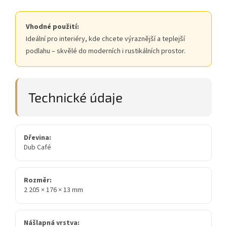
Vhodné použití:
Ideální pro interiéry, kde chcete výraznější a teplejší
podlahu – skvělé do moderních i rustikálních prostor.
Technické údaje
Dřevina:
Dub Café
Rozměr:
2 205 × 176 × 13 mm
Nášlapná vrstva: