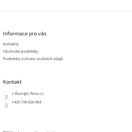
Z
á
p
a
Informace pro vás
t
Kontakty
í
Obchodní podmínky
Podmínky ochrany osobních údajů
Kontakt
z-floor
@
z-floor.cz
+420 736 626 964