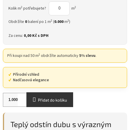
2
2
Kolik m
potřebujete?
m
2
2
Obdržíte
0
balení po 1 m
(
0.000
m
)
Za cenu:
0,00 Kč
s DPH
2
Při koupi nad 50 m
obdržíte automaticky
5% slevu
.
Přírodní vzhled
Nadčasová elegance
Přidat do košíku
Teplý odstín dubu s výrazným