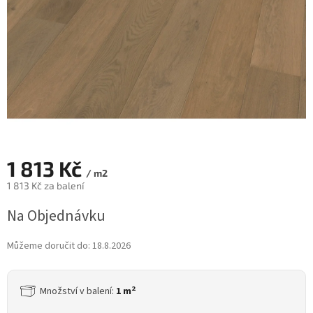
1 813 Kč
/ m2
1 813 Kč za balení
Měrná
Na Objednávku
cena:
Můžeme doručit do:
18.8.2026
2
Množství v balení:
1 m