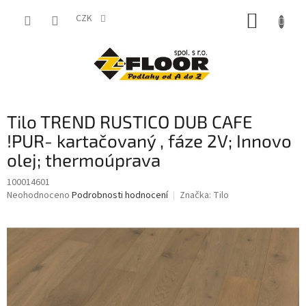
Přejít
NÁKUP
na
CZK
obsah
KOŠÍK
Tilo TREND RUSTICO DUB CAFE
!PUR- kartačovaný , fáze 2V; Innovo
olej; thermoúprava
100014601
Průměrné
Neohodnoceno
Podrobnosti hodnocení
Značka:
Tilo
hodnocení
produktu
je
0,0
z
5
hvězdiček.