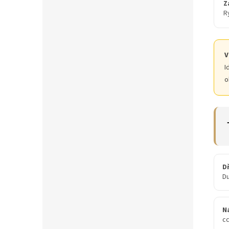
Z
R
V
I
o
D
D
N
c