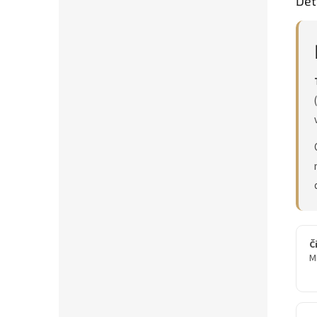
Det
Č
M