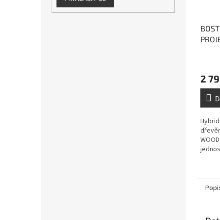
BOST
PROJE
hybri
vícev
2 79
D
Hybrid
dřevě
WOOD 
jednos
bez ro
lepení
podlah 
Popi