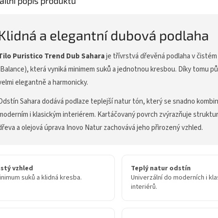
ailní popis produktu
Klidná a elegantní dubová podlaha
Tilo Puristico Trend Dub Sahara
je třívrstvá dřevěná podlaha v čistém 
(Balance), která vyniká minimem suků a jednotnou kresbou. Díky tomu p
velmi elegantně a harmonicky.
Odstín Sahara dodává podlaze teplejší natur tón, který se snadno kombin
moderním i klasickým interiérem. Kartáčovaný povrch zvýrazňuje struktu
dřeva a olejová úprava Inovo Natur zachovává jeho přirozený vzhled.
istý vzhled
Teplý natur odstín
inimum suků a klidná kresba.
Univerzální do moderních i kl
interiérů.