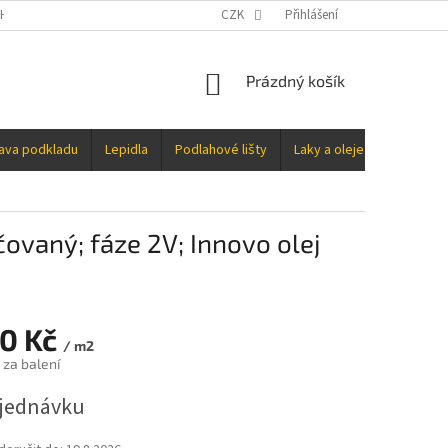
H ÚDAJŮ
CZK
Přihlášení
NÁKUPNÍ
Prázdný košík
KOŠÍK
rava podkladu
Lepidla
Podlahové lišty
Laky a oleje
Doplňky
vaný; fáze 2V; Innovo olej
40 Kč
/ m2
 za balení
jednávku