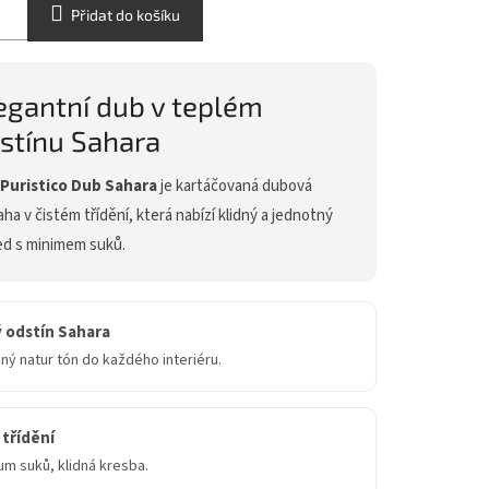
Přidat do košíku
egantní dub v teplém
stínu Sahara
 Puristico Dub Sahara
je kartáčovaná dubová
ha v čistém třídění, která nabízí klidný a jednotný
ed s minimem suků.
 odstín Sahara
ný natur tón do každého interiéru.
 třídění
m suků, klidná kresba.