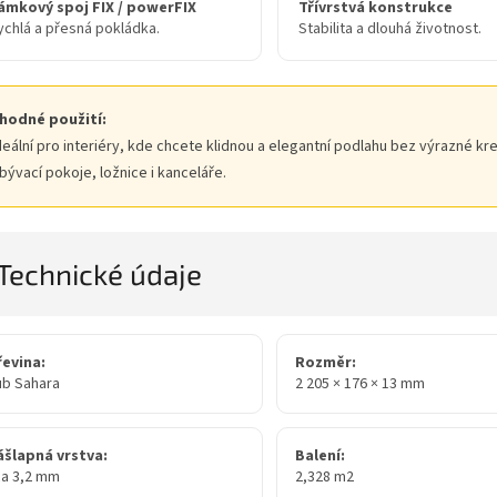
ámkový spoj FIX / powerFIX
Třívrstvá konstrukce
ychlá a přesná pokládka.
Stabilita a dlouhá životnost.
hodné použití:
deální pro interiéry, kde chcete klidnou a elegantní podlahu bez výrazné kr
bývací pokoje, ložnice i kanceláře.
Technické údaje
řevina:
Rozměr:
ub Sahara
2 205 × 176 × 13 mm
ášlapná vrstva:
Balení:
ca 3,2 mm
2,328 m2