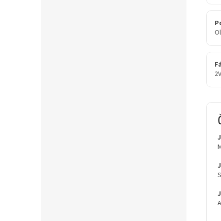
P
Ol
F
2
M
J
S
A