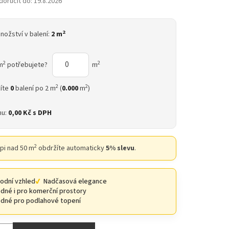
oručit do:
19.8.2026
2
nožství v balení:
2 m
2
2
m
potřebujete?
m
2
2
íte
0
balení po 2 m
(
0.000
m
)
nu:
0,00 Kč
s DPH
2
upi nad 50 m
obdržíte automaticky
5% slevu
.
rodní vzhled
Nadčasová elegance
dné i pro komerční prostory
dné pro podlahové topení