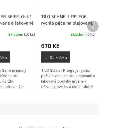
EN SEIFE-čistič
TILO SCHNELL PFLEGE-
ované a lakované
rychlá péče na olejované
Další
produkt
 litr
a lakované podlahy - 1 litr
Skladem
(10 ks)
Skladem
(6 ks)
670 Kč
šíku
Do košíku
 Seife je jemný
TILO Schnell Pflege je rychlá
středek pro
pečující emulze pro olejované a
u údržbu
lakované podlahy určená k
h a lakovaných
oživení povrchu a dlouhodobé
ky šetrnému složení
ochraně. Vytváří jemný
ch, pomáhá zachovat
ochranný film, osvěžuje
 a je vhodný...
vzhled...