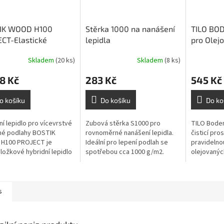
IK WOOD H100
Stěrka 1000 na nanášení
TILO BOD
CT-Elastické
lepidla
pro Olej
dní lepidlo na
podlahy -1
Skladem
(20 ks)
Skladem
(8 ks)
rstvé parkety- 17 kg
8 Kč
283 Kč
545 Kč
o košíku
Do košíku
Do ko
ní lepidlo pro vícevrstvé
Zubová stěrka S1000 pro
TILO Boden
né podlahy BOSTIK
rovnoměrné nanášení lepidla.
čisticí pro
H100 PROJECT je
Ideální pro lepení podlah se
pravidelno
ložkové hybridní lepidlo
spotřebou cca 1000 g/m2.
olejovanýc
zpouštědel určené pro
Vhodná pro dřevěné i další
podlah. Dí
 vícevrstvých dřevěných
podlahové krytiny.
čistí povr
a...
jeho vzhled
s