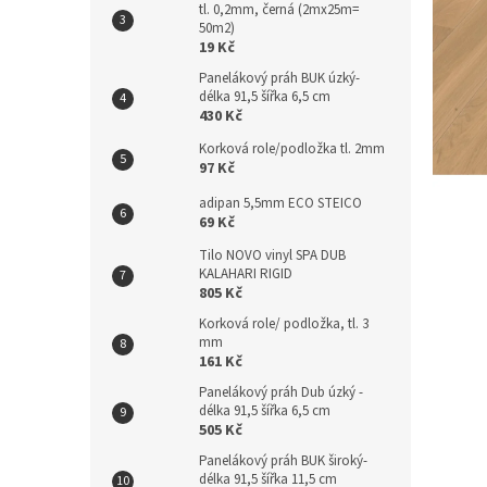
tl. 0,2mm, černá (2mx25m=
n
50m2)
e
19 Kč
l
Panelákový práh BUK úzký-
délka 91,5 šířka 6,5 cm
430 Kč
Korková role/podložka tl. 2mm
97 Kč
adipan 5,5mm ECO STEICO
69 Kč
Tilo NOVO vinyl SPA DUB
KALAHARI RIGID
805 Kč
Korková role/ podložka, tl. 3
mm
161 Kč
Panelákový práh Dub úzký -
délka 91,5 šířka 6,5 cm
505 Kč
Panelákový práh BUK široký-
délka 91,5 šířka 11,5 cm