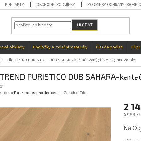
KONTAKTY
OBCHODNÍ PODMÍNKY
PODMÍNKY OCHRANY OSOBNÍC
HLEDAT
kové obklady
Podložky a izolační materiály
Čističe podlah
Příp
Tilo TREND PURISTICO DUB SAHARA-kartačovaný; fáze 2V; Innovo olej
o TREND PURISTICO DUB SAHARA-kartačo
01
né
noceno
Podrobnosti hodnocení
Značka:
Tilo
ní
2 1
u
4 988 Kč
Měrná
Na Ob
cena:
ek.