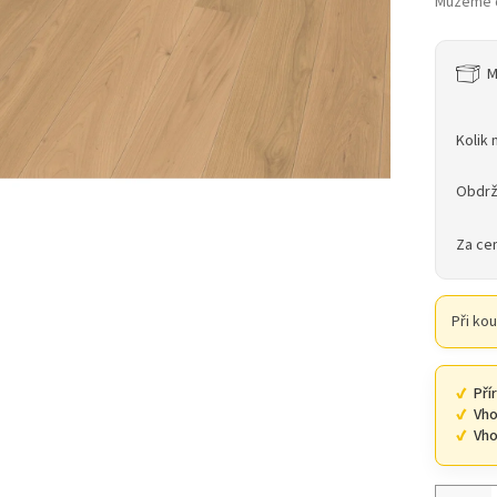
Můžeme d
M
Kolik 
Obdrž
Za ce
Při ko
Pří
Vho
Vho