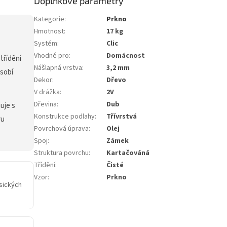
Doplňkové parametry
Kategorie
:
Prkno
Hmotnost
:
17 kg
Systém
:
Clic
Vhodné pro
:
Domácnost
třídění
Nášlapná vrstva
:
3,2 mm
ůsobí
Dekor
:
Dřevo
V drážka
:
2V
Dřevina
:
Dub
uje s
Konstrukce podlahy
:
Třívrstvá
ru
Povrchová úprava
:
Olej
Spoj
:
Zámek
Struktura povrchu
:
Kartačováná
Třídění
:
Čisté
Vzor
:
Prkno
asických