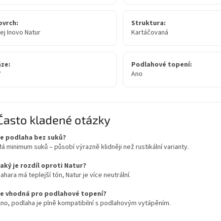
ovrch:
Struktura:
ej Inovo Natur
Kartáčovaná
áze:
Podlahové topení:
V
Ano
Často kladené otázky
Je podlaha bez suků?
á minimum suků – působí výrazně klidněji než rustikální varianty.
aký je rozdíl oproti Natur?
ahara má teplejší tón, Natur je více neutrální.
Je vhodná pro podlahové topení?
no, podlaha je plně kompatibilní s podlahovým vytápěním.