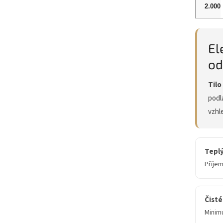
El
od
Tilo
podla
vzhl
Teplý
Příjem
Čisté
Minimu