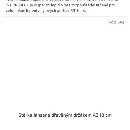
LVT PROJECT je disperzní lepidlo bez rozpouštědel určené pro
celoplošné lepení vinylových podlah LVT. Nabízí...
Kód:
SA2
Stěrka Janser s dřevěným držákem A2 18 cm