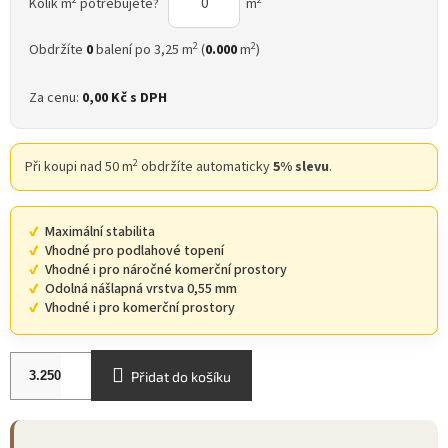
Kolik m
potřebujete?
m
2
2
Obdržíte
0
balení po 3,25 m
(
0.000
m
)
Za cenu:
0,00 Kč
s DPH
2
Při koupi nad 50 m
obdržíte automaticky
5% slevu
.
Maximální stabilita
Vhodné pro podlahové topení
Vhodné i pro náročné komerční prostory
Odolná nášlapná vrstva 0,55 mm
Vhodné i pro komerční prostory
Přidat do košíku