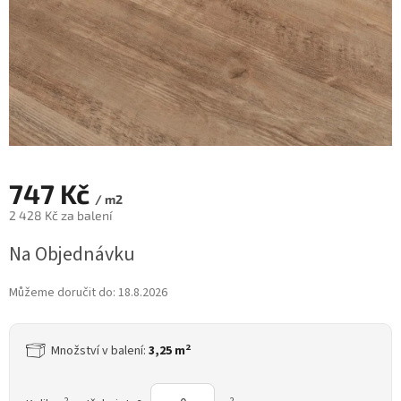
747 Kč
/ m2
2 428 Kč za balení
Měrná
Na Objednávku
cena:
Můžeme doručit do:
18.8.2026
2
Množství v balení:
3,25 m
2
2