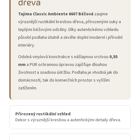
dřeva
Tajima Classic Ambiente 6607 Béžová
zaujme
výraznější rustikální kresbou dřeva, přirozenými suky a
teplými béžovými odstíny. Díky autentickému vzhledu
působí podlaha útulně a skvěle doplní moderní i přírodní
interiéry.
Odolná vinylová konstrukce s nášlapnou vrstvou
0,55
mm
a PUR ochrannou úpravou zajišťuje dlouhou
životnost a snadnou údržbu. Podlaha je vhodná jak do
domácností, tak do komerčních prostor s vyšším
zatížením.
Přirozený rustikální vzhled
Dekor s výraznější kresbou a autentickými detaily dřeva.