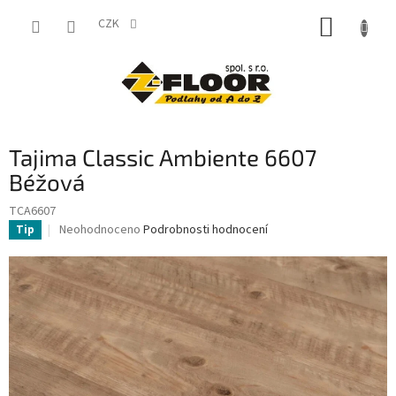
Přejít
NÁKUP
na
CZK
obsah
KOŠÍK
Tajima Classic Ambiente 6607
Béžová
TCA6607
Průměrné
Neohodnoceno
Podrobnosti hodnocení
Tip
hodnocení
produktu
je
0,0
z
5
hvězdiček.