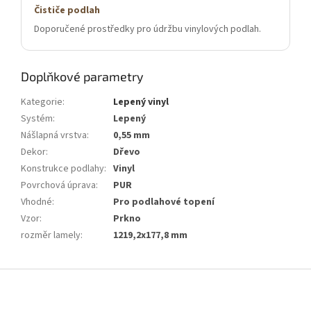
Čističe podlah
Doporučené prostředky pro údržbu vinylových podlah.
Doplňkové parametry
Kategorie
:
Lepený vinyl
Systém
:
Lepený
Nášlapná vrstva
:
0,55 mm
Dekor
:
Dřevo
Konstrukce podlahy
:
Vinyl
Povrchová úprava
:
PUR
Vhodné
:
Pro podlahové topení
Vzor
:
Prkno
rozměr lamely
:
1219,2x177,8 mm
Z
á
p