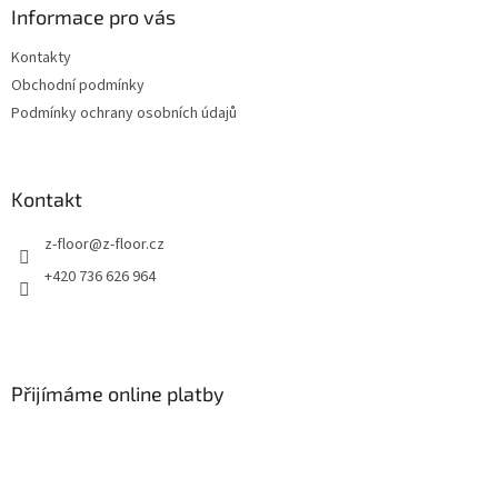
a
Informace pro vás
t
Kontakty
í
Obchodní podmínky
Podmínky ochrany osobních údajů
Kontakt
z-floor
@
z-floor.cz
+420 736 626 964
Přijímáme online platby