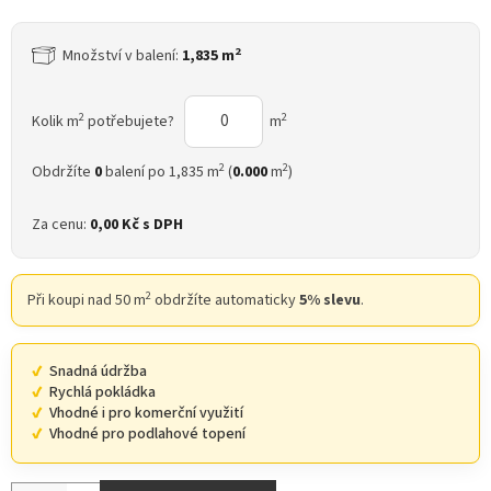
2
Množství v balení:
1,835 m
2
2
Kolik m
potřebujete?
m
2
2
Obdržíte
0
balení po 1,835 m
(
0.000
m
)
Za cenu:
0,00 Kč
s DPH
2
Při koupi nad 50 m
obdržíte automaticky
5% slevu
.
Snadná údržba
Rychlá pokládka
Vhodné i pro komerční využití
Vhodné pro podlahové topení