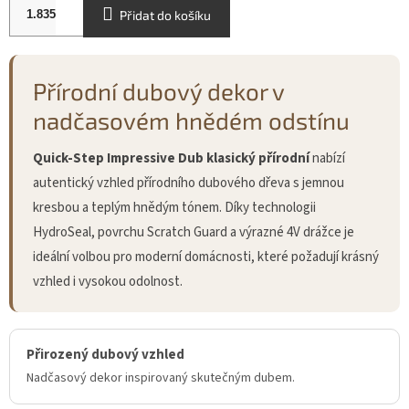
Přidat do košíku
Přírodní dubový dekor v
nadčasovém hnědém odstínu
Quick-Step Impressive Dub klasický přírodní
nabízí
autentický vzhled přírodního dubového dřeva s jemnou
kresbou a teplým hnědým tónem. Díky technologii
HydroSeal, povrchu Scratch Guard a výrazné 4V drážce je
ideální volbou pro moderní domácnosti, které požadují krásný
vzhled i vysokou odolnost.
Přirozený dubový vzhled
Nadčasový dekor inspirovaný skutečným dubem.