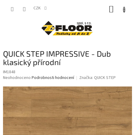
Přejít
NÁKUP
na
CZK
obsah
KOŠÍK
QUICK STEP IMPRESSIVE - Dub
klasický přírodní
IM1848
Průměrné
Neohodnoceno
Podrobnosti hodnocení
Značka:
QUICK STEP
hodnocení
produktu
je
0,0
z
5
hvězdiček.