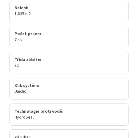
Balení:
1,835 m2
Počet prken:
7 ks
Třída zátěže:
32
Klik systém:
Uniclic
Technologie proti vodě:
HydroSeal
Záruka: