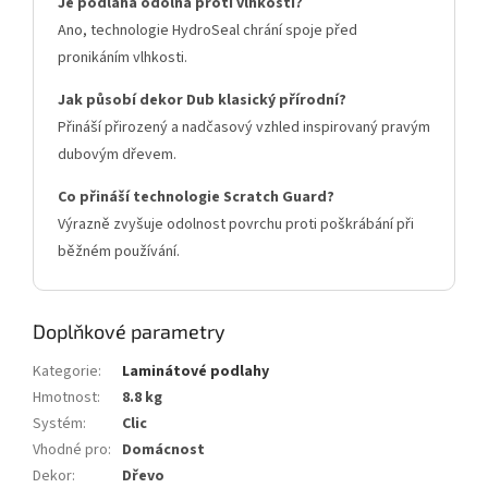
Je podlaha odolná proti vlhkosti?
Ano, technologie HydroSeal chrání spoje před
pronikáním vlhkosti.
Jak působí dekor Dub klasický přírodní?
Přináší přirozený a nadčasový vzhled inspirovaný pravým
dubovým dřevem.
Co přináší technologie Scratch Guard?
Výrazně zvyšuje odolnost povrchu proti poškrábání při
běžném používání.
Doplňkové parametry
Kategorie
:
Laminátové podlahy
Hmotnost
:
8.8 kg
Systém
:
Clic
Vhodné pro
:
Domácnost
Dekor
:
Dřevo