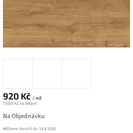
920 Kč
/ m2
1 688 Kč za balení
Měrná
Na Objednávku
cena:
Můžeme doručit do:
18.8.2026