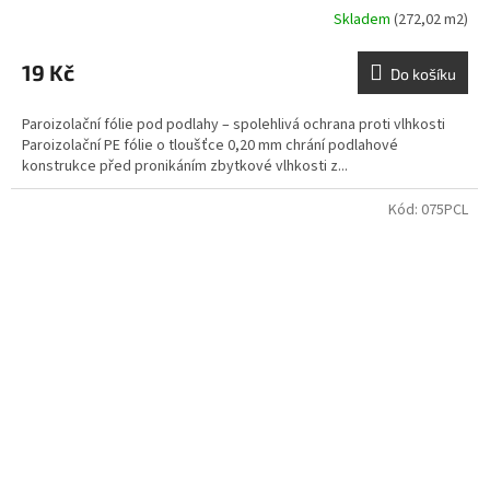
Skladem
(272,02 m2)
19 Kč
Do košíku
Paroizolační fólie pod podlahy – spolehlivá ochrana proti vlhkosti
Paroizolační PE fólie o tloušťce 0,20 mm chrání podlahové
konstrukce před pronikáním zbytkové vlhkosti z...
Kód:
075PCL