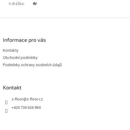
V drážka
:
4V
Z
á
p
a
Informace pro vás
t
Kontakty
í
Obchodní podmínky
Podmínky ochrany osobních údajů
Kontakt
z-floor
@
z-floor.cz
+420 736 626 964