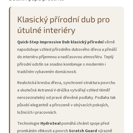
Klasický přírodní dub pro
útulné interiéry
Quick-Step Impressive Dub klasický přírodní
věrně
napodobuje vzhled přírodního dubového dřeva a přináší
do interiéru příjemnou a nadčasovou atmosféru. Teplý
přírodní odstín se snadno kombinuje s moderním i
tradičním vybavením domácnosti.
Realistická kresba dřeva, synchronní struktura povrchu
a skutečná 4stranná V-drážka vytvářejí vzhled téměř
nerozeznatelný od pravé dřevěné podlahy. Podlaha tak
působí elegantně a přirozeně v obývacích pokojích,
ložnicích i pracovnách.
Technologie
HydroSeal
pomáhá chránit spoje před
pronikáním vlhkosti a povrch
Scratch Guard
výrazně