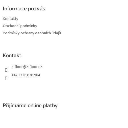
p
a
Informace pro vás
t
Kontakty
í
Obchodní podmínky
Podmínky ochrany osobních údajů
Kontakt
z-floor
@
z-floor.cz
+420 736 626 964
Přijímáme online platby