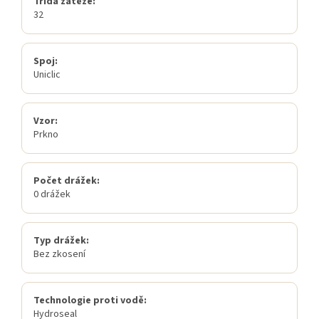
Třída zátěže:
32
Spoj:
Uniclic
Vzor:
Prkno
Počet drážek:
0 drážek
Typ drážek:
Bez zkosení
Technologie proti vodě:
Hydroseal