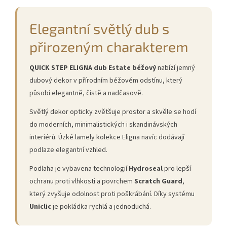
Elegantní světlý dub s
přirozeným charakterem
QUICK STEP ELIGNA dub Estate béžový
nabízí jemný
dubový dekor v přírodním béžovém odstínu, který
působí elegantně, čistě a nadčasově.
Světlý dekor opticky zvětšuje prostor a skvěle se hodí
do moderních, minimalistických i skandinávských
interiérů. Úzké lamely kolekce Eligna navíc dodávají
podlaze elegantní vzhled.
Podlaha je vybavena technologií
Hydroseal
pro lepší
ochranu proti vlhkosti a povrchem
Scratch Guard
,
který zvyšuje odolnost proti poškrábání. Díky systému
Uniclic
je pokládka rychlá a jednoduchá.