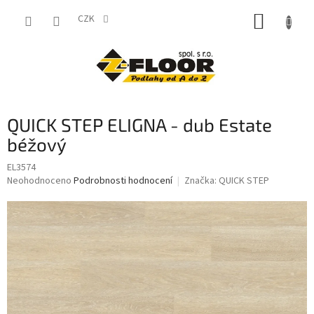
Přejít
NÁKUP
na
CZK
obsah
KOŠÍK
QUICK STEP ELIGNA - dub Estate
béžový
EL3574
Průměrné
Neohodnoceno
Podrobnosti hodnocení
Značka:
QUICK STEP
hodnocení
produktu
je
0,0
z
5
hvězdiček.