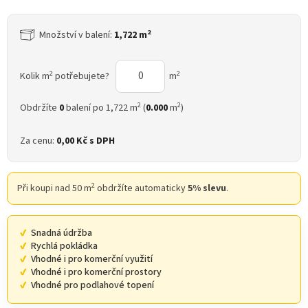
2
Množství v balení:
1,722 m
2
2
Kolik m
potřebujete?
m
2
2
Obdržíte
0
balení po 1,722 m
(
0.000
m
)
Za cenu:
0,00 Kč
s DPH
2
Při koupi nad 50 m
obdržíte automaticky
5% slevu
.
Snadná údržba
Rychlá pokládka
Vhodné i pro komerční využití
Vhodné i pro komerční prostory
Vhodné pro podlahové topení