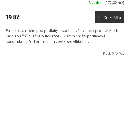
Skladem
(272,02 m2)
19 Kč
Do košíku
Paroizolační fólie pod podlahy – spolehlivá ochrana proti vlhkosti
Paroizolační PE fólie o tloušťce 0,20 mm chrání podlahové
konstrukce před pronikáním zbytkové vlhkosti z...
Kód:
075PCL