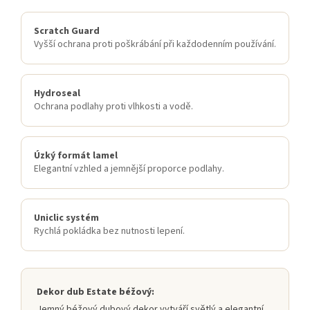
Scratch Guard
Vyšší ochrana proti poškrábání při každodenním používání.
Hydroseal
Ochrana podlahy proti vlhkosti a vodě.
Úzký formát lamel
Elegantní vzhled a jemnější proporce podlahy.
Uniclic systém
Rychlá pokládka bez nutnosti lepení.
Dekor dub Estate béžový:
Jemný béžový dubový dekor vytváří světlý a elegantní