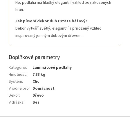
Ne, podlaha má hladký elegantní vzhled bez zkosených
hran.
Jak působí dekor dub Estate béžový?
Dekor vytváří světlý, elegantní a přirozený vzhled
inspirovaný jemným dubovým dřevem.
Doplňkové parametry
Kategorie
:
Laminátové podlahy
Hmotnost
:
7.33 kg
Systém
:
Clic
Vhodné pro
:
Domácnost
Dekor
:
Dřevo
V drážka
:
Bez
Z
á