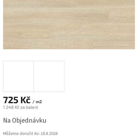
725 Kč
/ m2
1 248 Kč za balení
Měrná
Na Objednávku
cena:
Můžeme doručit do:
18.8.2026