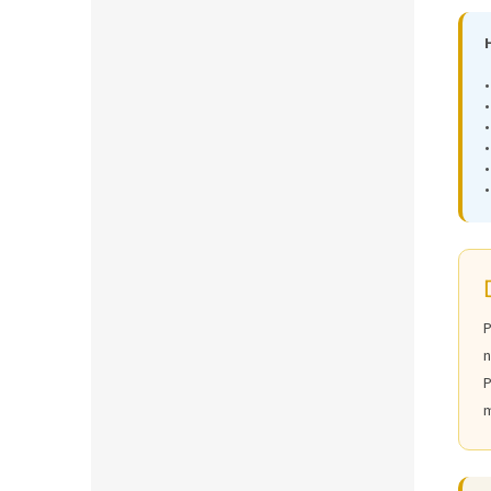
•
•
P
n
P
m