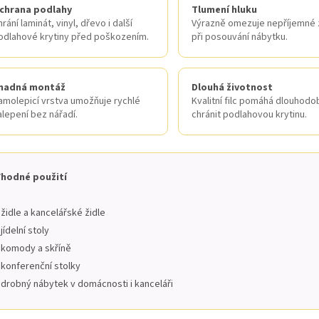
chrana podlahy
Tlumení hluku
rání laminát, vinyl, dřevo i další
Výrazně omezuje nepříjemné 
odlahové krytiny před poškozením.
při posouvání nábytku.
nadná montáž
Dlouhá životnost
amolepicí vrstva umožňuje rychlé
Kvalitní filc pomáhá dlouhodo
alepení bez nářadí.
chránit podlahovou krytinu.
Vhodné použití
 židle a kancelářské židle
 jídelní stoly
 komody a skříně
 konferenční stolky
 drobný nábytek v domácnosti i kanceláři