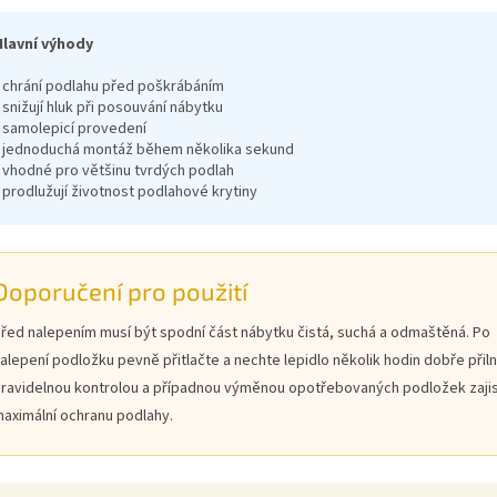
Hlavní výhody
• chrání podlahu před poškrábáním
 snižují hluk při posouvání nábytku
• samolepicí provedení
• jednoduchá montáž během několika sekund
• vhodné pro většinu tvrdých podlah
 prodlužují životnost podlahové krytiny
Doporučení pro použití
řed nalepením musí být spodní část nábytku čistá, suchá a odmaštěná. Po
alepení podložku pevně přitlačte a nechte lepidlo několik hodin dobře přiln
ravidelnou kontrolou a případnou výměnou opotřebovaných podložek zajis
aximální ochranu podlahy.