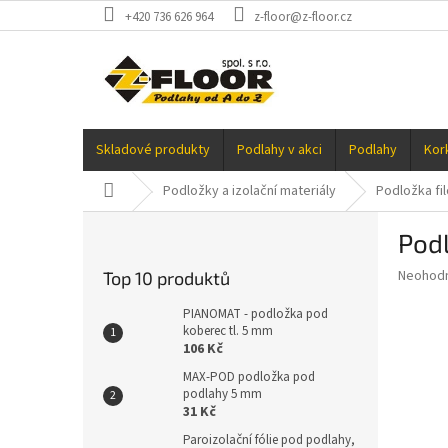
Přejít
+420 736 626 964
z-floor@z-floor.cz
na
obsah
Skladové produkty
Podlahy v akci
Podlahy
Kor
Domů
Podložky a izolační materiály
Podložka fil
P
Podl
o
s
Průměr
Neohod
Top 10 produktů
t
hodnoce
r
produkt
PIANOMAT - podložka pod
a
koberec tl. 5 mm
je
106 Kč
0,0
n
z
n
MAX-POD podložka pod
5
podlahy 5 mm
í
hvězdič
31 Kč
p
a
Paroizolační fólie pod podlahy,