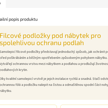
s
ailní popis produktu
Filcové podložky pod nábytek pro
spolehlivou ochranu podlah
Samolepicí filcové podložky představují jednoduchý způsob, jak ochránit 
před poškrábáním a běžným opotřebením způsobeným pohybem nábytku.
Vytvářejí ochrannou vrstvu mezi nábytkem a podlahou a prodlužují životnos
podlahových krytin.
Díky kvalitní samolepicí vrstvě je jejich instalace rychlá a snadná. Stačí odst
ochrannou fólii a podložku nalepit na čistou a odmaštěnou spodní část noh
nábytku.