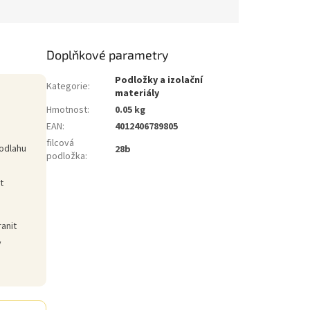
Doplňkové parametry
Podložky a izolační
Kategorie
:
materiály
Hmotnost
:
0.05 kg
EAN
:
4012406789805
filcová
podlahu
28b
podložka
:
t
ranit
y