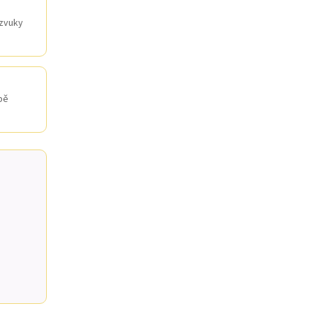
zvuky
bě