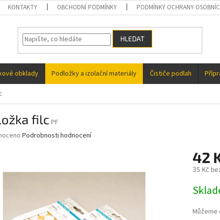
KONTAKTY
OBCHODNÍ PODMÍNKY
PODMÍNKY OCHRANY OSOBNÍC
HLEDAT
kové obklady
Podložky a izolační materiály
Čističe podlah
Příp
c
ožka filc
PF
né
noceno
Podrobnosti hodnocení
ní
42 
u
35 Kč be
Měrná
Skla
cena:
ek.
Můžeme d