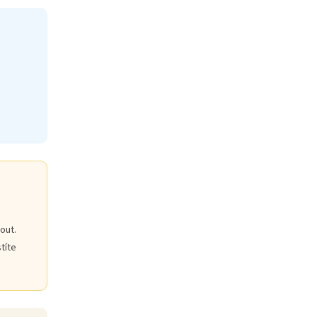
out.
títe