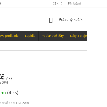
H ÚDAJŮ
CZK
Přihlášení
NÁKUPNÍ
Prázdný košík
KOŠÍK
rava podkladu
Lepidla
Podlahové lišty
Laky a oleje
Doplňky
Kč
/ ks
z DPH
dem
(4 ks)
oručit do:
11.8.2026