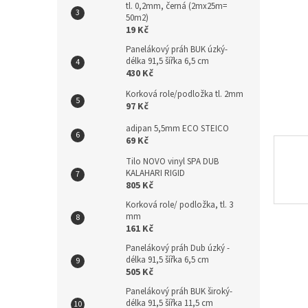
tl. 0,2mm, černá (2mx25m=
n
50m2)
e
19 Kč
l
Panelákový práh BUK úzký-
délka 91,5 šířka 6,5 cm
430 Kč
Korková role/podložka tl. 2mm
97 Kč
adipan 5,5mm ECO STEICO
69 Kč
Tilo NOVO vinyl SPA DUB
KALAHARI RIGID
805 Kč
Korková role/ podložka, tl. 3
mm
161 Kč
Panelákový práh Dub úzký -
délka 91,5 šířka 6,5 cm
505 Kč
Panelákový práh BUK široký-
délka 91,5 šířka 11,5 cm