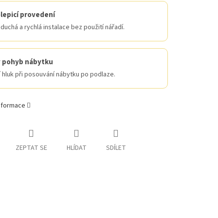
epicí provedení
uchá a rychlá instalace bez použití nářadí.
ý pohyb nábytku
í hluk při posouvání nábytku po podlaze.
informace
ZEPTAT SE
HLÍDAT
SDÍLET