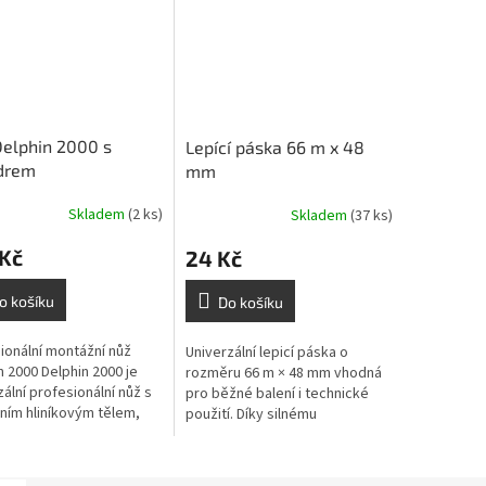
elphin 2000 s
Lepící páska 66 m x 48
drem
mm
Skladem
(2 ks)
Skladem
(37 ks)
 Kč
24 Kč
o košíku
Do košíku
ionální montážní nůž
Univerzální lepicí páska o
n 2000 Delphin 2000 je
rozměru 66 m × 48 mm vhodná
zální profesionální nůž s
pro běžné balení i technické
ním hliníkovým tělem,
použití. Díky silnému
mickou rukojetí a
akrylátovému lepidlu zajišťuje
ickým ochranným
spolehlivou přilnavost na různé
em....
hladké...