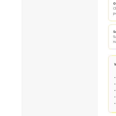
O
Ch
p
S
S
n
•
•
•
•
•