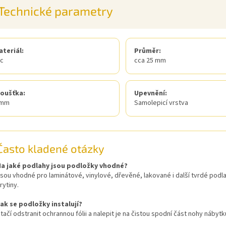
Technické parametry
ateriál:
Průměr:
lc
cca 25 mm
loušťka:
Upevnění:
 mm
Samolepicí vrstva
Často kladené otázky
Na jaké podlahy jsou podložky vhodné?
sou vhodné pro laminátové, vinylové, dřevěné, lakované i další tvrdé pod
rytiny.
ak se podložky instalují?
tačí odstranit ochrannou fólii a nalepit je na čistou spodní část nohy nábytk