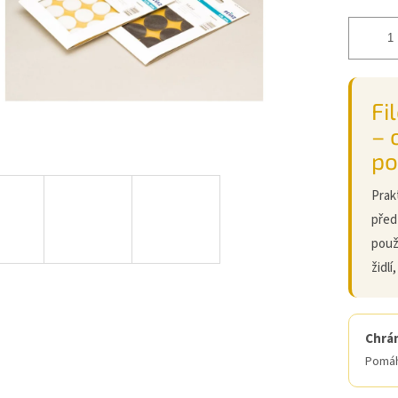
Fi
– 
po
Prak
před
použ
židlí
Chrán
Pomáh