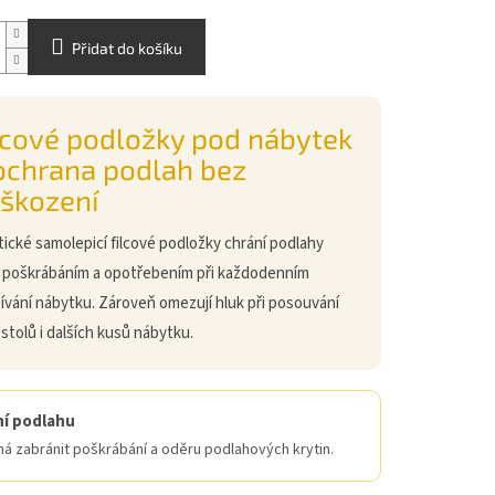
Přidat do košíku
lcové podložky pod nábytek
ochrana podlah bez
škození
tické samolepicí filcové podložky chrání podlahy
 poškrábáním a opotřebením při každodenním
ívání nábytku. Zároveň omezují hluk při posouvání
, stolů i dalších kusů nábytku.
í podlahu
á zabránit poškrábání a oděru podlahových krytin.