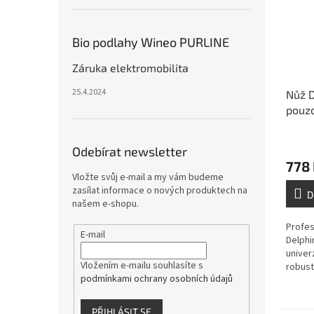
Bio podlahy Wineo PURLINE
Záruka elektromobilita
25.4.2024
Nůž D
pouz
Odebírat newsletter
778
Vložte svůj e-mail a my vám budeme
zasílat informace o nových produktech na
D
našem e-shopu.
Profes
E-mail
Delphi
univer
Vložením e-mailu souhlasíte s
robust
podmínkami ochrany osobních údajů
ergono
prakt
pouzdr
PŘIHLÁSIT SE