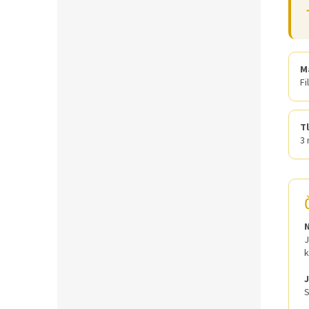
M
Fi
T
3
J
k
J
S