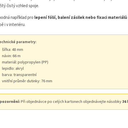
itý čistý vzhled spoje.
hodná například pro
lepení fólií, balení zásilek nebo fixaci materiálů
ě i v interiéru.
echnické parametry:
šířka: 48 mm
návin: 66 m
materiál: polypropylen (PP)
lepidlo: akryl
barva: transparentní
vnitřní průměr dutinky: 76 mm
pozornění:
Při objednávce po celých kartonech objednávejte násobky
36 