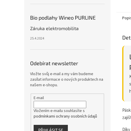
podla
pronik
z...
Bio podlahy Wineo PURLINE
Popi
Záruka elektromobilita
Det
25.4.2024
Odebírat newsletter
Vložte svůj e-mail a my vám budeme
K
zasílat informace o nových produktech na
s
našem e-shopu.
E-mail
Pásk
Vložením e-mailu souhlasíte s
podmínkami ochrany osobních údajů
zaji
Díky
PŘIHLÁSIT SE