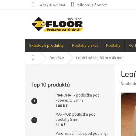
Přejít
+420 736 626 964
z-floor@z-floor.cz
na
obsah
Skladové produkty
Podlahy v akci
Podlahy
Kor
Domů
Doplňky
Lepící páska 66 m x 48 mm
P
Lep
o
s
Průměr
Neohod
Top 10 produktů
t
hodnoce
r
produkt
PIANOMAT - podložka pod
a
koberec tl. 5 mm
je
106 Kč
0,0
n
z
n
MAX-POD podložka pod
5
podlahy 5 mm
í
hvězdič
31 Kč
p
a
Paroizolační fólie pod podlahy,