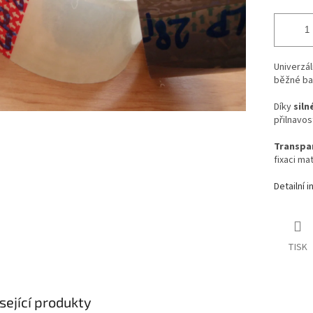
Univerzál
běžné bal
Díky
siln
přilnavos
Transpa
fixaci mat
Detailní 
TISK
sející produkty