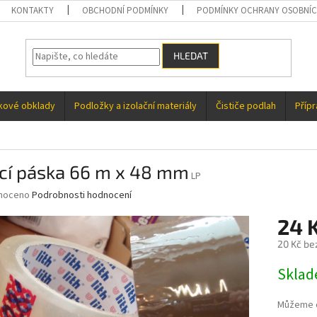
KONTAKTY
OBCHODNÍ PODMÍNKY
PODMÍNKY OCHRANY OSOBNÍC
HLEDAT
kové obklady
Podložky a izolační materiály
Čističe podlah
Příp
ící páska 66 m x 48 mm
LP
né
noceno
Podrobnosti hodnocení
ní
24 
u
20 Kč be
Měrná
Skla
cena:
ek.
Můžeme d