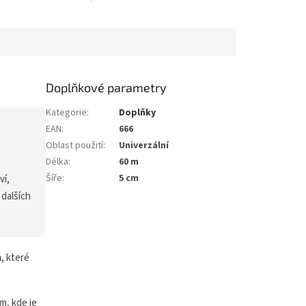
lahy před
laminátové a dřevěné plovoucí
m a opotřebením při
podlahy. Výborně tlumí
m používání...
kročejový hluk,...
Doplňkové parametry
Kategorie
:
Doplňky
EAN
:
666
Oblast použití
:
Univerzální
Délka
:
60 m
Šíře
:
5 cm
ví,
 dalších
m
, které
m, kde je