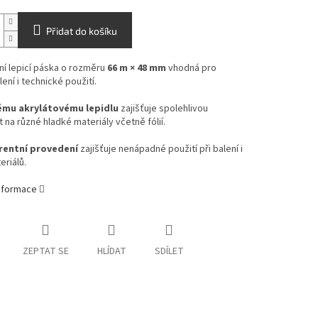
Přidat do košíku
ní lepicí páska o rozměru
66 m × 48 mm
vhodná pro
ení i technické použití.
ému akrylátovému lepidlu
zajišťuje spolehlivou
t na různé hladké materiály včetně fólií.
rentní provedení
zajišťuje nenápadné použití při balení i
eriálů.
informace
ZEPTAT SE
HLÍDAT
SDÍLET