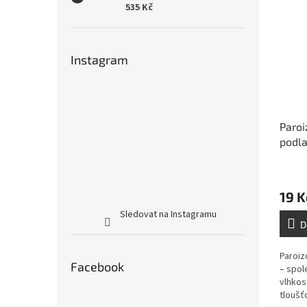
535 Kč
Instagram
Paroi
podla
(2mx
19 K
Sledovat na Instagramu
D
Paroiz
Facebook
– spol
vlhkost
tloušť