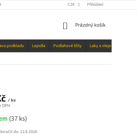
H ÚDAJŮ
CZK
Přihlášení
NÁKUPNÍ
Prázdný košík
KOŠÍK
rava podkladu
Lepidla
Podlahové lišty
Laky a oleje
Doplňky
Kč
/ ks
z DPH
dem
(37 ks)
oručit do:
12.8.2026