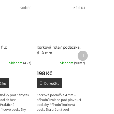
Kód:
PF
Kód:
K4
filc
Korková role/ podložka,
tl. 4 mm
Další
produkt
Skladem
(4 ks)
Skladem
(90 m2)
198 Kč
šíku
Do košíku
dložky pod nábytek
Korková podložka 4 mm –
podlah bez
přírodní izolace pod plovoucí
Praktické
podlahy Přírodní korková
 filcové podložky
podložka určená pod