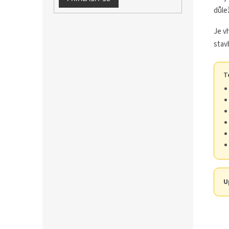
důlež
Je v
stavb
T
U