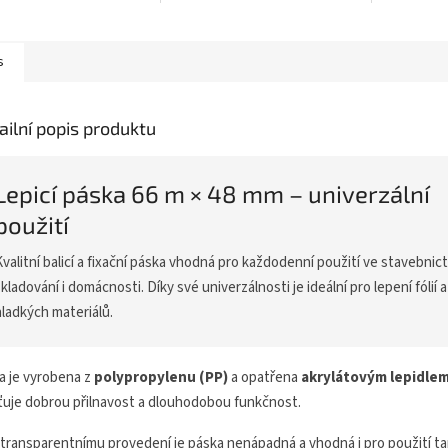
hové konstrukce před
tepelně izoluje a výrazně
chrání pod
áním zbytkové vlhkosti
snižuje kročejový hluk. Prodej
poškrábání
pouze jako celé...
každodenní
s
ailní popis produktu
Lepicí páska 66 m × 48 mm – univerzální
použití
valitní balicí a fixační páska vhodná pro každodenní použití ve stavebnict
kladování i domácnosti. Díky své univerzálnosti je ideální pro lepení fólií a
hladkých materiálů.
a je vyrobena z
polypropylenu (PP)
a opatřena
akrylátovým lepidle
šťuje dobrou přilnavost a dlouhodobou funkčnost.
 transparentnímu provedení je páska nenápadná a vhodná i pro použití ta