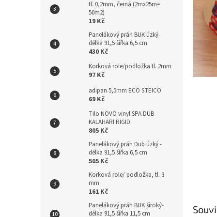
tl. 0,2mm, černá (2mx25m=
n
50m2)
e
19 Kč
l
Panelákový práh BUK úzký-
délka 91,5 šířka 6,5 cm
430 Kč
Korková role/podložka tl. 2mm
97 Kč
adipan 5,5mm ECO STEICO
69 Kč
Tilo NOVO vinyl SPA DUB
KALAHARI RIGID
805 Kč
Panelákový práh Dub úzký -
délka 91,5 šířka 6,5 cm
505 Kč
Korková role/ podložka, tl. 3
mm
161 Kč
Panelákový práh BUK široký-
Souvi
délka 91,5 šířka 11,5 cm