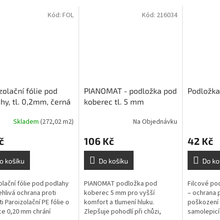
Kód:
FOL
Kód:
216034
zolační fólie pod
PIANOMAT - podložka pod
Podložka 
hy, tl. 0,2mm, černá
koberec tl. 5 mm
25m= 50m2)
Skladem
(272,02 m2)
Na Objednávku
č
106 Kč
42 Kč
o košíku
Do košíku
Do ko
olační fólie pod podlahy
PIANOMAT podložka pod
Filcové po
ehlivá ochrana proti
koberec 5 mm pro vyšší
– ochrana 
i Paroizolační PE fólie o
komfort a tlumení hluku.
poškození 
ce 0,20 mm chrání
Zlepšuje pohodlí při chůzi,
samolepicí